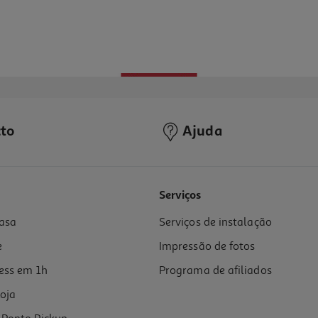
to
Ajuda
Serviços
asa
Serviços de instalação
e
Impressão de fotos
ess em 1h
Programa de afiliados
oja