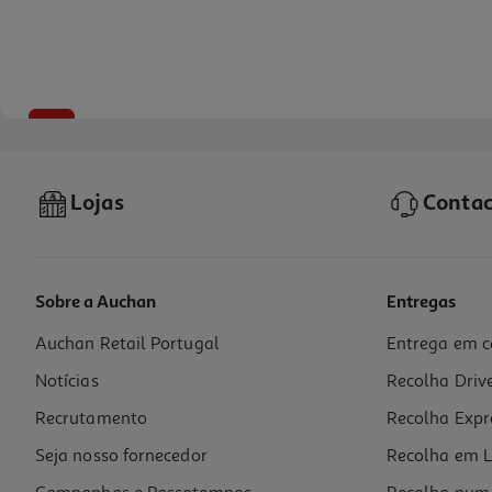
-10%
Lojas
Contac
Sobre a Auchan
Entregas
Auchan Retail Portugal
Entrega em c
Livro Vamos! - Fichas De Avaliação - 1.º Ano
Notícias
Recolha Driv
8.91 €/un
9,90 €
PVP de editor
Recrutamento
Recolha Expr
8,91 €
Seja nosso fornecedor
Recolha em L