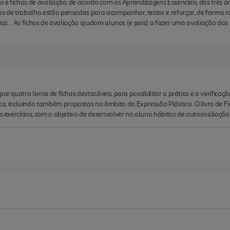
ho e fichas de avaliação, de acordo com as Aprendizagens Essenciais, das três ár
as de trabalho estão pensadas para acompanhar, testar e reforçar, de forma r
stica. . As fichas de avaliação ajudam alunos (e pais) a fazer uma avaliação das
or quatro livros de fichas destacáveis, para possibilitar a prática e a verificaç
a, incluindo também propostas no âmbito da Expressão Plástica. O livro de Fi
os exercícios, com o objetivo de desenvolver no aluno hábitos de autoavaliação