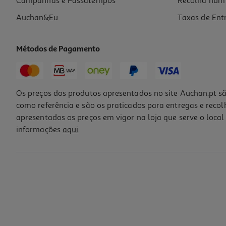
Campanhas e Passatempos
Recolha num 
Auchan&Eu
Taxas de Ent
Métodos de Pagamento
-10%
Os preços dos produtos apresentados no site Auchan.pt sã
como referência e são os praticados para entregas e reco
apresentados os preços em vigor na loja que serve o local 
informações
aqui
.
Livro Max Fichas De Avaliação 1º Ano
10.71 €/un
11,90 €
PVP de editor
10,71 €