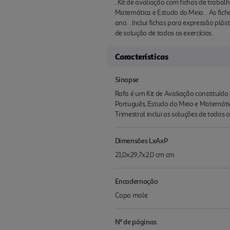
. Kit de avaliação com fichas de trabal
Matemática e Estudo do Meio. . As fich
ano. . Inclui fichas para expressão plá
de solução de todos os exercícios.
Características
Sinopse
Rafa é um Kit de Avaliação constituído p
Português, Estudo do Meio e Matemátic
Trimestral inclui as soluções de todos 
Dimensões LxAxP
21,0x29,7x2,0 cm cm
Encadernação
Capa mole
Nº de páginas