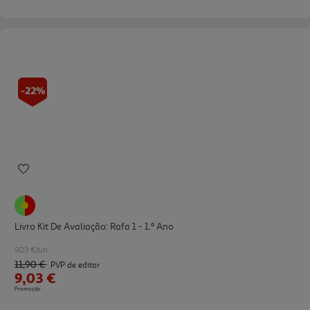
-22%
Livro Kit De Avaliação: Rafa 1 - 1.º Ano
9.03 €/un
11,90 €
PVP de editor
9,03 €
Promoção