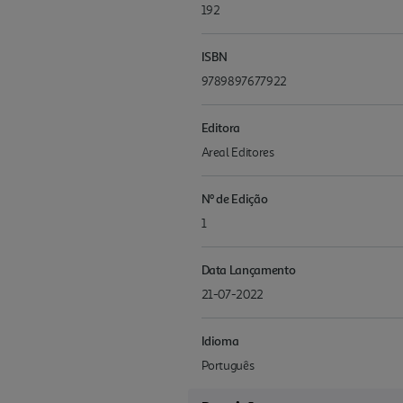
192
ISBN
9789897677922
Editora
Areal Editores
Nº de Edição
1
Data Lançamento
21-07-2022
Idioma
Português