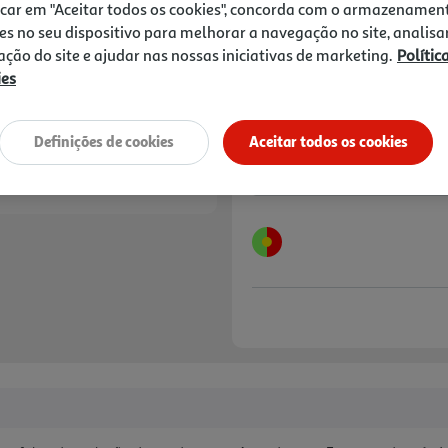
próprias capacidades. . Prop
11,90 €
PVP de editor
icar em "Aceitar todos os cookies", concorda com o armazenamen
9,03 €
es no seu dispositivo para melhorar a navegação no site, analisa
zação do site e ajudar nas nossas iniciativas de marketing.
Polític
Promoção:
de 27/7/2026 a 11/10/2026
ies
Notas de preparação
Definições de cookies
Aceitar todos os cookies