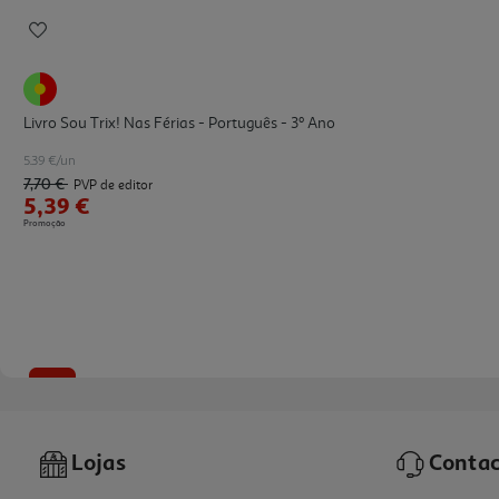
Livro Sou Trix! Nas Férias - Português - 3º Ano
5.39 €/un
7,70 €
PVP de editor
5,39 €
Promoção
-30%
Lojas
Contac