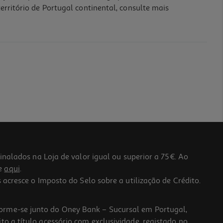
erritório de Portugal continental, consulte mais
lados na Loja de valor igual ou superior a 75€. Ao
he
aqui
.
 acresce o Imposto do Selo sobre a utilização de Crédito.
forme-se junto do Oney Bank – Sucursal em Portugal,
to a título acessório com exclusividade, registado no