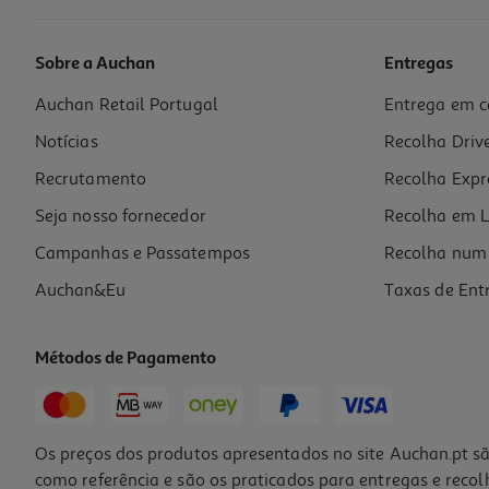
Sobre a Auchan
Entregas
Auchan Retail Portugal
Entrega em c
Livro Sou Trix! Nas Férias - Matemática - 3º Ano
Notícias
Recolha Driv
5.39 €/un
7,70 €
PVP de editor
Recrutamento
Recolha Expr
5,39 €
Promoção
Seja nosso fornecedor
Recolha em L
Campanhas e Passatempos
Recolha num 
Auchan&Eu
Taxas de Ent
Métodos de Pagamento
-10%
Os preços dos produtos apresentados no site Auchan.pt sã
como referência e são os praticados para entregas e reco