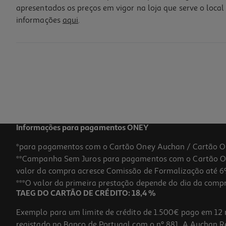
apresentados os preços em vigor na loja que serve o local 
informações
aqui
.
Livro Max Fichas De Avaliação 3º Ano
10.71 €/un
11,90 €
PVP de editor
10,71 €
Informações para pagamentos ONEY
*para pagamentos com o Cartão Oney Auchan / Cartão O
**Campanha Sem Juros para pagamentos com o Cartão Oney
-20%
valor da compra acresce Comissão de Formalização até 6%
***O valor da primeira prestação depende do dia da compra,
TAEG DO CARTÃO DE CRÉDITO: 18,4 %
Exemplo para um limite de crédito de 1.500€ pago em 12 
registado no Banco de Portugal com o nº 881. A Auchan Ret