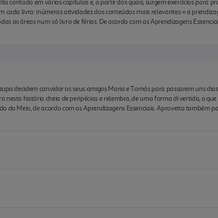
ita contada em vários capítulos e, a partir dos quais, surgem exercícios para p
m cada livro: inúmeras atividades dos conteúdos mais relevantes = a prendiza
as as áreas num só livro de férias. De acordo com as Aprendizagens Essenci
s zupis decidem convidar os seus amigos Maria e Tomás para passarem uns dias 
 nesta história cheia de peripécias e relembra, de uma forma di vertida, o que
o do Meio, de acordo com as Aprendizagens Essenciais. Aproveita também para 