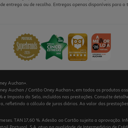
de entrega ou de recolha. Entregas apenas disponíveis para o t
ney Auchan+.
 Auchan / Cartão Oney Auchan+, em todos os produtos assina
 e Imposto do Selo, incluídos nas prestações. Consulte detal
 refletindo o cálculo de juros diários. Ao valor das prestações
meses. TAN 17,60 %. Adesão ao Cartão sujeita a aprovação. In
ail Portugal, S.A. atua na qualidade de Intermediário de Crédi