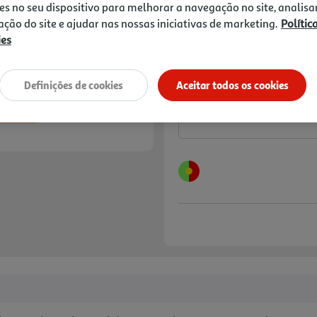
Marca dos manuais com maio
8,80 €
PVP de editor
es no seu dispositivo para melhorar a navegação no site, analisa
6,16 €
zação do site e ajudar nas nossas iniciativas de marketing.
Polític
ies
Promoção:
de 15/6/2026 a 31/8/2026
Notas de preparação
Definições de cookies
Aceitar todos os cookies