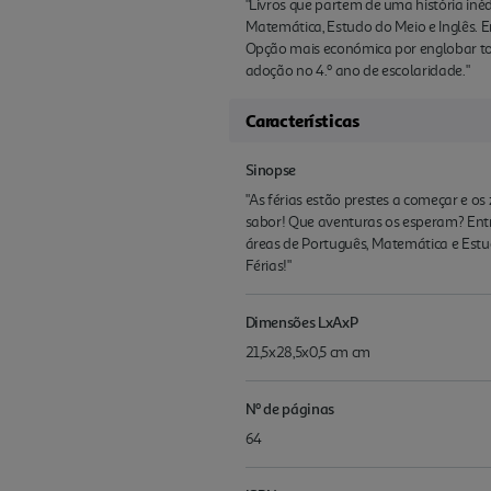
"Livros que partem de uma história inéd
Matemática, Estudo do Meio e Inglês. E
Opção mais económica por englobar tod
adoção no 4.º ano de escolaridade."
Características
Sinopse
"As férias estão prestes a começar e o
sabor! Que aventuras os esperam? Entra
áreas de Português, Matemática e Estud
Férias!"
Dimensões LxAxP
21,5x28,5x0,5 cm cm
Nº de páginas
64