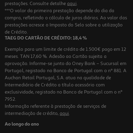
prestações. Consulte detalhe
aqui
.
Livro Prep. P/ O Exame Final Nac. 2026 Espanhol - Inic. 11
***O valor da primeira prestação depende do dia da
compra, refletindo o cálculo de juros diários. Ao valor das
26.91 €/un
prestações acresce o Imposto do Selo sobre a utilização
29,90 €
PVP de editor
26,91 €
de Crédito.
TAEG DO CARTÃO DE CRÉDITO: 18,4 %
Exemplo para um limite de crédito de 1.500€ pago em 12
meses. TAN 17,60 %. Adesão ao Cartão sujeita a
aprovação. Informe-se junto do Oney Bank – Sucursal em
Portugal, registado no Banco de Portugal com o nº 881. A
Auchan Retail Portugal, S.A. atua na qualidade de
Intermediário de Crédito a título acessório com
-10%
exclusividade, registado no Banco de Portugal com o nº
7952.
Informação referente à prestação de serviços de
intermediação de crédito,
aqui
.
Livro Exame 2026 Preparação Intensiva Física E Quimica A 11
Ao longo do ano
15.66 €/un
17,41 €
PVP de editor