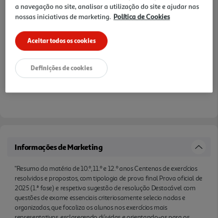
a navegação no site, analisar a utilização do site e ajudar nas
anos anteriores"
nossas iniciativas de marketing.
Política de Cookies
Aceitar todos os cookies
Definições de cookies
Informações de Marketing
"Resumo da matéria de 10.º, 11.º e 12.º anos Centenas de exercícios
resolvidos e propostos, com tipologia de prova final Prova oficial de
2025 (1.ª fase) e respetiva sugestão de resolução Destacável com
questões de exame essenciais criteriosamente selecio nadas e
organizadas, que focaliza os alunos nos exercícios mais
representativos, esclarecendo dúvidas e orientando-os para os