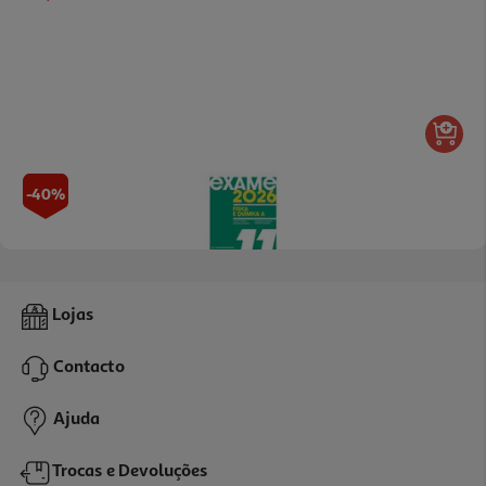
-40%
Livro Exame 2026 Física E Química 11º Ano
Lojas
17.94 €/un
29,90 €
PVP de editor
Contacto
17,94 €
Promoção
Ajuda
Trocas e Devoluções