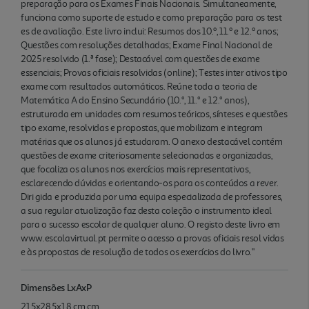
preparação para os Exames Finais Nacionais. Simultaneamente,
funciona como suporte de estudo e como preparação para os test
es de avaliação. Este livro inclui: Resumos dos 10.º, 11.º e 12.º anos;
Questões com resoluções detalhadas; Exame Final Nacional de
2025 resolvido (1.ª fase); Destacável com questões de exame
essenciais; Provas oficiais resolvidas (online); Testes inter ativos tipo
exame com resultados automáticos. Reúne toda a teoria de
Matemática A do Ensino Secundário (10.°, 11.° e 12.° anos),
estruturada em unidades com resumos teóricos, sínteses e questões
tipo exame, resolvidas e propostas, que mobilizam e integram
matérias que os alunos já estudaram. O anexo destacável contém
questões de exame criteriosamente selecionadas e organizadas,
que focaliza os alunos nos exercícios mais representativos,
esclarecendo dúvidas e orientando-os para os conteúdos a rever.
Diri gida e produzida por uma equipa especializada de professores,
a sua regular atualização faz desta coleção o instrumento ideal
para o sucesso escolar de qualquer aluno. O registo deste livro em
www.escolavirtual.pt permite o acesso a provas oficiais resol vidas
e às propostas de resolução de todos os exercícios do livro."
Dimensões LxAxP
21,5x28,5x1,8 cm cm