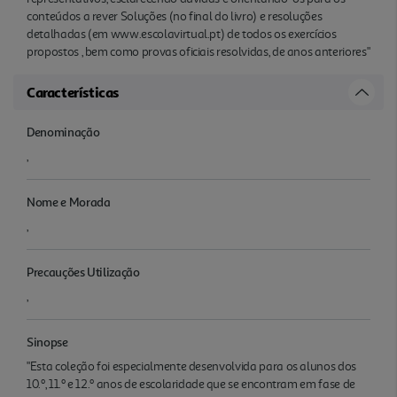
conteúdos a rever Soluções (no final do livro) e resoluções
detalhadas (em www.escolavirtual.pt) de todos os exercícios
propostos , bem como provas oficiais resolvidas, de anos anteriores"
Características
Denominação
,
Nome e Morada
,
Precauções Utilização
,
Sinopse
"Esta coleção foi especialmente desenvolvida para os alunos dos
10.º, 11.º e 12.º anos de escolaridade que se encontram em fase de