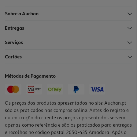
Sobre a Auchan
Entregas
-10%
Serviços
Cartões
Livro Preparação Para A Prova Final 2026 - Português - 9.º A
13.41 €/un
Métodos de Pagamento
14,90 €
PVP de editor
13,41 €
Os preços dos produtos apresentados no site Auchan.pt
são os praticados nas compras online. Antes do registo e
autenticação do cliente os preços apresentados servem
apenas como referência e são os praticados para entregas
e recolhas no código postal 2650-435 Amadora. Após o