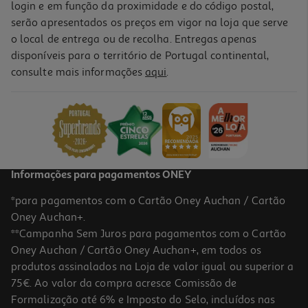
login e em função da proximidade e do código postal,
-10%
serão apresentados os preços em vigor na loja que serve
o local de entrega ou de recolha. Entregas apenas
disponíveis para o território de Portugal continental,
consulte mais informações
aqui
.
Livro Preparação Para O Exame Final Nacional 2026 Portug 12
26.91 €/un
29,90 €
PVP de editor
26,91 €
Informações para pagamentos ONEY
*para pagamentos com o Cartão Oney Auchan / Cartão
Oney Auchan+.
**Campanha Sem Juros para pagamentos com o Cartão
Oney Auchan / Cartão Oney Auchan+, em todos os
-10%
produtos assinalados na Loja de valor igual ou superior a
75€. Ao valor da compra acresce Comissão de
Formalização até 6% e Imposto do Selo, incluídos nas