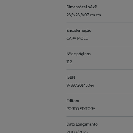
Dimensões LxAxP
28,5x28,5x0,7 cm cm
Encadernação
CAPA MOLE
Nº de páginas
112
ISBN
9789720143044
Editora
PORTO EDITORA
Data Lançamento
21/08/2025