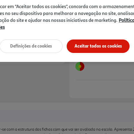
portuguesas: VAMOS! e Miss
9,90 €
PVP de editor
icar em "Aceitar todos os cookies", concorda com o armazenamen
8,91 €
es no seu dispositivo para melhorar a navegação no site, analisa
zação do site e ajudar nas nossas iniciativas de marketing.
Polític
Notas de preparação
ies
Definições de cookies
Aceitar todos os cookies
zar-se com a estrutura das fichas com que vai ser avaliada na escola. Apresent