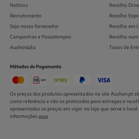
Notícias
Recolha Driv
10.71 €/un
11,90 €
PVP de editor
Recrutamento
Recolha Expr
10,71 €
Seja nosso fornecedor
Recolha em L
Campanhas e Passatempos
Recolha num 
Auchan&Eu
Taxas de Ent
Métodos de Pagamento
-10%
Os preços dos produtos apresentados no site Auchan.pt sã
como referência e são os praticados para entregas e reco
apresentados os preços em vigor na loja que serve o local 
informações
aqui
.
Livro Max Fichas De Avaliação 3º Ano