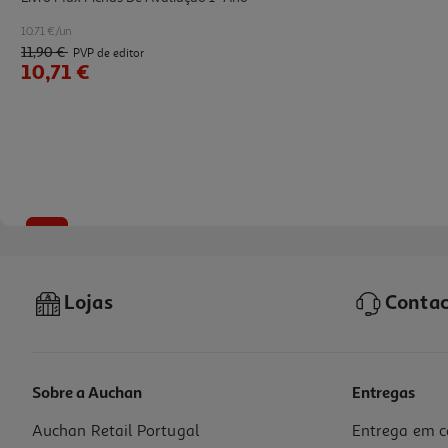
10.71 €/un
11,90 €
PVP de editor
10,71 €
-10%
Lojas
Contac
Sobre a Auchan
Entregas
Auchan Retail Portugal
Entrega em c
Livro Max Fichas De Avaliação 4º Ano