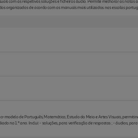
uais com as respetivas soluções e ficheiros áudio. Permite melhorar as notas
dos organizados de acordo com os manuais mais utilizados nas escolas portu
ção-modelo de Português, Matemática, Estudo do Meio e Artes Visuais, permitin
do no 1.º ano. Inclui: - soluções, para verificação de respostas ; - áudios, par