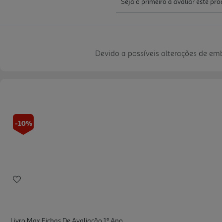
Devido a possíveis alterações de e
-10%
Livro Max Fichas De Avaliação 1º Ano