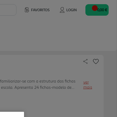
FAVORITOS
LOGIN
0,00 €
 familiarizar-se com a estrutura das fichas
ver
mais
 escola. Apresenta 24 fichas-modelo de
do do Meio e Artes Visuais com as respetivas
 Permite melhorar as notas através de uma
para o teste. Contém os conteúdos
os manuais mais utilizados nas escolas