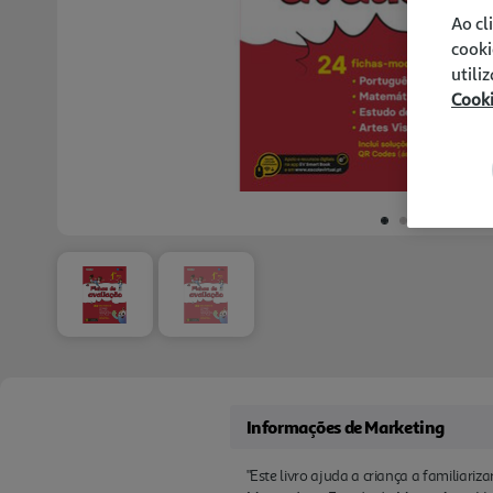
Ao cl
cooki
utili
Cook
Informações de Marketing
"Este livro ajuda a criança a familiari