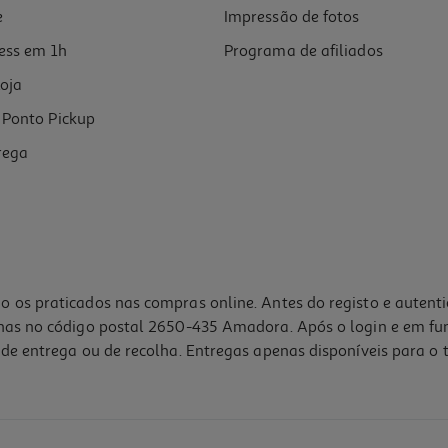
e
Impressão de fotos
ess em 1h
Programa de afiliados
oja
Ponto Pickup
rega
o os praticados nas compras online. Antes do registo e autent
lhas no código postal 2650-435 Amadora. Após o login e em fu
de entrega ou de recolha. Entregas apenas disponíveis para o t