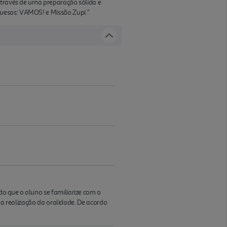
 através de uma preparação sólida e
guesas: VAMOS! e Missão Zupi."
do que o aluno se familiarize com o
a a realização da oralidade. De acordo