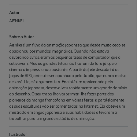
Autor
AIENKEI
Sobre o Autor
Aienkei é um filho da animação japonesa que desde muito cedo se
apaixonou por mundos imaginários. Quando não estava
devorando livros, eram as pequenas telas de computador que o
cativavam. Mas as grandes telas não ficaram de fora já que o
cinema o impressi onou bastante. A partir daí, ele descobrirá os
jogos de RPG, antes de ser apanhado pelo Japão, que nunca mais o
deixará. Hoje é argumentista. Enaibi é um apaixonado pela
animação japonesa, desenvolveu rapidamente um grande domínio
do desenho. O seu traba lho vai permitir-lhe fazer parte dos
pioneiros da manga francófona em várias feiras, e paralelamente
as suas esculturas vão ser comentadas na Internet. Ela obteve um
mestrado em língua japonesa e suas habilidades a levaram a
trabalhar para um grande estúd io de animação.
Ilustrador