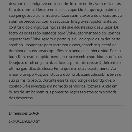
descobrem Landgrave, uma cidade singular onde vivem indivíduos
fora do normal. Descobrem que as capacidades que agora detêm
são perigosas e transmissíveis. Koza submete-se a dolorosas prova
s sem se preocupar com as sequelas. Integra-se rapidamente, ao
contrário do amigo, que não sente que aquele seja o seu lugar. De
facto, as noites são agitadas para Valyu, atormentado por sonhos
inquietantes. Valyu ignora o pacto que o liga agora a um des perto
sombrio. Impaciente para regressar a casa, descobre que terá de
dominar as suas novas aptidões, sob pena de perder a vida. Por seu
lado, Koza evolui rapidamente, e crescem nele capacidades atípicas.
Desejoso de alcançar o nível dos despertos de clas se D, defronta o
último guardião da classe, Rano, que derrota violentamente. Ao
mesmo tempo, Valyu, enclausurado na obscuridade, submete-se à
sua primeira prova. Durante esse tempo, longe de Landgrave, o
capitão Sifre investiga em nome do senhor de Rozma r. Anda em
busca de um homem que parece ter laços secretos com a cidade
dos despertos.
Dimensões LxAxP
17,90X11,401,70 cm