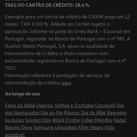
TAEG DO CARTÃO DE CRÉDITO: 18,4 %
Exemplo para um limite de crédito de 1.500€ pago em 12
meses. TAN 17,60 %. Adesão ao Cartão sujeita a
aprovação. Informe-se junto do Oney Bank – Sucursal em
Portugal, registado no Banco de Portugal com o nº 881. A
Auchan Retail Portugal, S.A. atua na qualidade de
Intermediário de Crédito a título acessório com
exclusividade, registado no Banco de Portugal com o nº
7952.
Informação referente à prestação de serviços de
intermediação de crédito,
aqui
.
Ao longo do ano
Feira do Bebé
Queijos, Vinhos e Enchidos
Carnaval
Dia
dos Namorados
Dia do Pai
Páscoa
Dia da Mãe
Regresso
às Aulas
Singles' Day
Black Friday
Cyber Monday
Natal
Boxing Days
Samsung Unpacked
After Hours
Vida
saudável