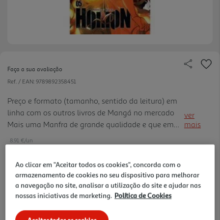
Faça a sua avaliação
Ref. / EAN:
9789892358451
Preço e formato (tamanho, sentido da leitura) em
linha com os outros livros de Mangá no mercado
ver
Mais uma Manfra de grande qualidade e que em
mais
França tem tido um enorme sucesso. FIM do CICLO
8.91 €/un
- chega a tão esperada conclusão da Série
-10%
Ao clicar em "Aceitar todos os cookies", concorda com o
armazenamento de cookies no seu dispositivo para melhorar
9,90 €
PVP de editor
a navegação no site, analisar a utilização do site e ajudar nas
8,91 €
nossas iniciativas de marketing.
Política de Cookies
Notas de preparação
Aceitar todos os cookies