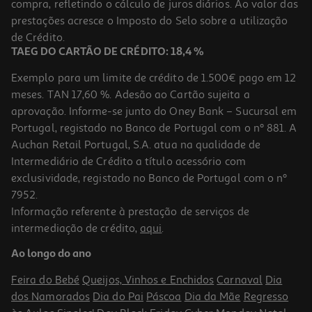
compra, refletindo o cálculo de juros diários. Ao valor das
11.97 €/un
prestações acresce o Imposto do Selo sobre a utilização
13,30 €
PVP de editor
11,97 €
de Crédito.
TAEG DO CARTÃO DE CRÉDITO: 18,4 %
Exemplo para um limite de crédito de 1.500€ pago em 12
meses. TAN 17,60 %. Adesão ao Cartão sujeita a
aprovação. Informe-se junto do Oney Bank – Sucursal em
Portugal, registado no Banco de Portugal com o nº 881. A
Auchan Retail Portugal, S.A. atua na qualidade de
Intermediário de Crédito a título acessório com
-10%
exclusividade, registado no Banco de Portugal com o nº
7952.
Informação referente à prestação de serviços de
intermediação de crédito,
aqui
.
Livro Stitch! Mangá 1
Ao longo do ano
10.71 €/un
11,90 €
PVP de editor
Feira do Bebé
Queijos, Vinhos e Enchidos
Carnaval
Dia
10,71 €
dos Namorados
Dia do Pai
Páscoa
Dia da Mãe
Regresso