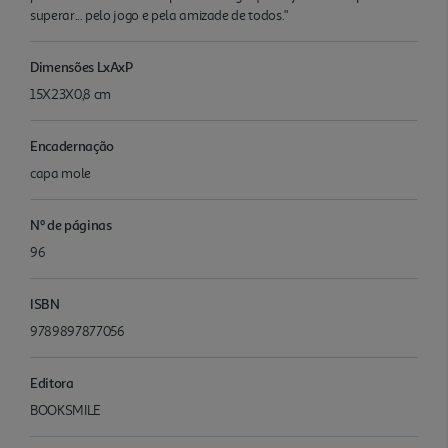
superar... pelo jogo e pela amizade de todos."
Dimensões LxAxP
15X23X0,8 cm
Encadernação
capa mole
Nº de páginas
96
ISBN
9789897877056
Editora
BOOKSMILE