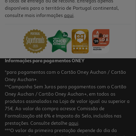
o local de entrega ou de recolha. Entregas apenas
disponíveis para o território de Portugal continental,
consulte mais informações
aqui
.
Livro Max E Chaffy - O Grande Mistério Do Cupcake!
11.97 €/un
13,30 €
PVP de editor
11,97 €
Informações para pagamentos ONEY
*para pagamentos com o Cartão Oney Auchan / Cartão
Oney Auchan+.
**Campanha Sem Juros para pagamentos com o Cartão
Oney Auchan / Cartão Oney Auchan+, em todos os
-10%
produtos assinalados na Loja de valor igual ou superior a
75€. Ao valor da compra acresce Comissão de
Formalização até 6% e Imposto do Selo, incluídos nas
prestações. Consulte detalhe
aqui
.
Livro Max E Chaffy - À Procura Do Chaffy De Gelo!
***O valor da primeira prestação depende do dia da