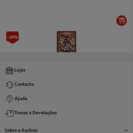
-10%
Livro Hooky 6 Míriam Bonastre Tur
Lojas
14.99 €/un
16,65 €
PVP de editor
Contacto
14,99 €
Ajuda
Trocas e Devoluções
Sobre a Auchan