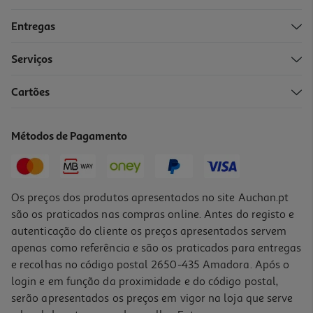
Entregas
-10%
Serviços
Cartões
Livro Mira #amigos #apaixonada Um Anodaminhavida
11.69 €/un
Métodos de Pagamento
12,99 €
PVP de editor
11,69 €
Os preços dos produtos apresentados no site Auchan.pt
são os praticados nas compras online. Antes do registo e
autenticação do cliente os preços apresentados servem
apenas como referência e são os praticados para entregas
e recolhas no código postal 2650-435 Amadora. Após o
login e em função da proximidade e do código postal,
-10%
serão apresentados os preços em vigor na loja que serve