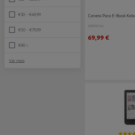
Refine by Preço: €15 - €29,99
€30 - €49,99
Caneta Para E-Book Kobo
Refine by Preço: €30 - €49,99
69.99 €/un
€50 - €79,99
Refine by Preço: €50 - €79,99
69,99 €
€80 <
Refine by Preço: €80 <
Ver mais