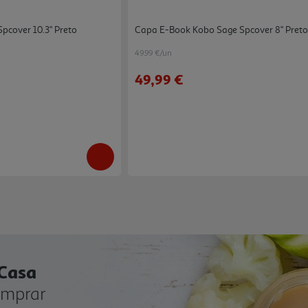
pcover 10.3" Preto
Capa E-Book Kobo Sage Spcover 8" Pret
49.99 €/un
49,99 €
 Casa
omprar