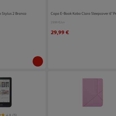
 Stylus 2 Branco
Capa E-Book Kobo Clara Sleepcover 6" P
29.99 €/un
29,99 €
4.8
(5)