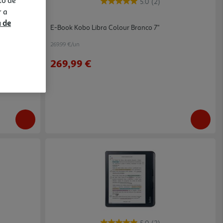
5.0
(2)
r a
a de
E-Book Kobo Libra Colour Branco 7"
269.99 €/un
269,99 €