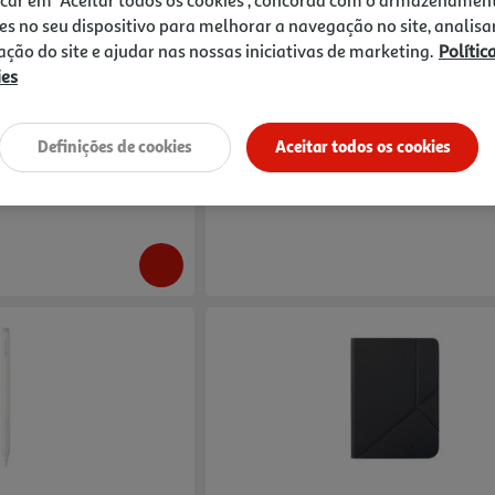
4.7
(3)
5.0
(7)
es no seu dispositivo para melhorar a navegação no site, analisa
zação do site e ajudar nas nossas iniciativas de marketing.
Polític
b Wi-Fi Preto
E-Book Kobo Clara Colour Branco 6"
ies
189.99 €/un
189,99 €
Definições de cookies
Aceitar todos os cookies