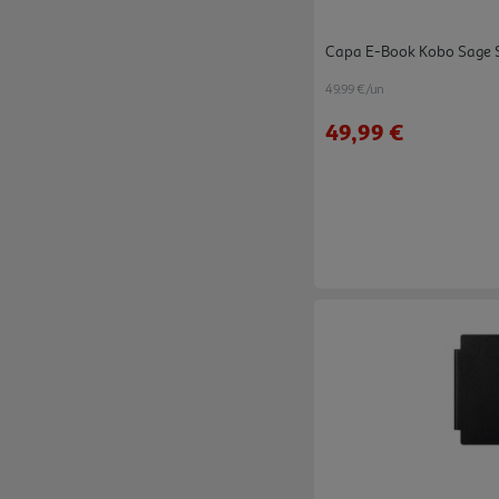
Capa E-Book Kobo Sage S
49.99 €/un
49,99 €