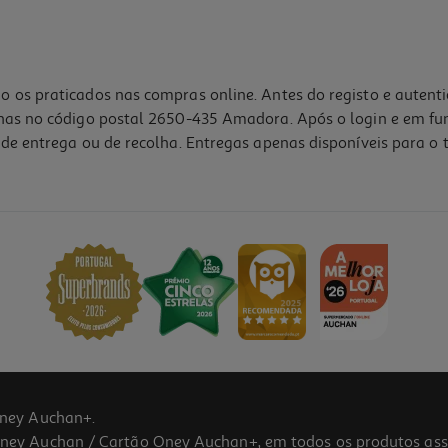
o os praticados nas compras online. Antes do registo e autent
lhas no código postal 2650-435 Amadora. Após o login e em fu
de entrega ou de recolha. Entregas apenas disponíveis para o t
ney Auchan+.
 Auchan / Cartão Oney Auchan+, em todos os produtos assina