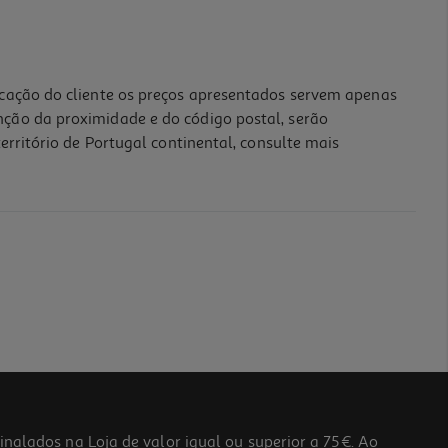
icação do cliente os preços apresentados servem apenas
nção da proximidade e do código postal, serão
erritório de Portugal continental, consulte mais
lados na Loja de valor igual ou superior a 75€. Ao