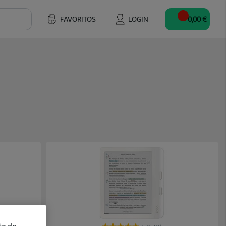
FAVORITOS
LOGIN
0,00 €
to de