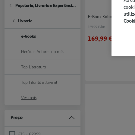
Papelaria, Livraria e Experiências
cooki
Refine by Categoria: Papelaria, Livraria e Experiências
utili
E-Book Kobo Clara 6" 16g
Cook
Livraria
Refine by Categoria: Livraria
169.99 €/un
e-books
169,99 €
selected Currently Refined by Categoria: e-books
Heróis e Autores do mês
Refine by Categoria: Heróis e Autores do mês
Top Literatura
Refine by Categoria: Top Literatura
Top Infantil e Juvenil
Refine by Categoria: Top Infantil e Juvenil
Ver mais
Preço
€15 - €29,99