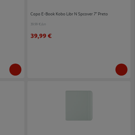
o
Capa E-Book Kobo Libr N Spcover 7" Preto
39.99 €/un
39,99 €