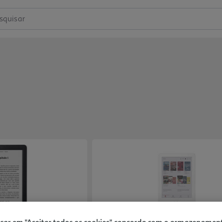
squisar
icar em "Aceitar todos os cookies", concorda com o armazenamen