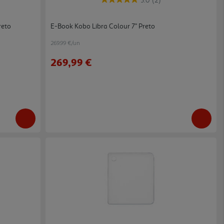
5.0
(2)
reto
E-Book Kobo Libra Colour 7" Preto
269.99 €/un
269,99 €