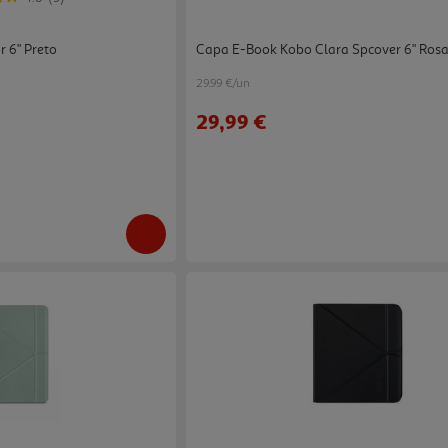
 6" Preto
Capa E-Book Kobo Clara Spcover 6" Ros
29.99 €/un
29,99 €