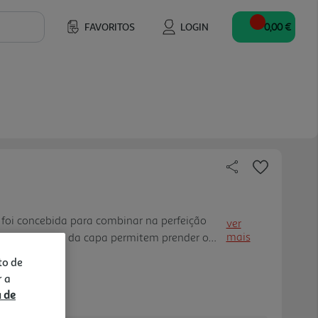
FAVORITOS
LOGIN
0,00 €
foi concebida para combinar na perfeição
ver
mais
es no interior da capa permitem prender o
sforço, mantendo ao mesmo tempo as linhas
to de
 suporte com duas posições mantém o seu
r a
der ler nos modos paisagem e retrato sem
a de