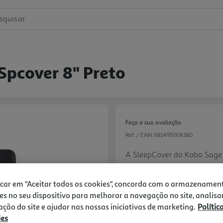
squisar
pcover 8" Preto
Faça a sua avaliação
Ref. / EAN:
681495008360
A SleepCover do Kobo Sage 
com o seu eReader. Os íman
seu eReader no sítio sem e
icar em "Aceitar todos os cookies", concorda com o armazenamen
elegantes do Kobo Sage. O
es no seu dispositivo para melhorar a navegação no site, analisa
eReader na vertical para po
zação do site e ajudar nas nossas iniciativas de marketing.
Polític
49,99 €
utilizar as mãos.
ies
Next