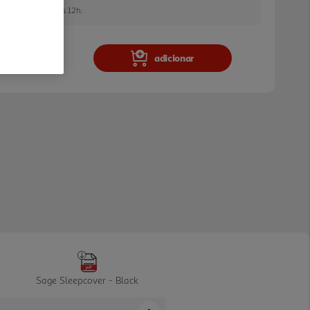
 encomendar até às 12h.
adicionar
Sage Sleepcover - Black