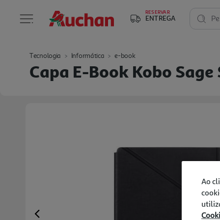
RESERVAR
ENTREGA
Pe
Tecnologia
Informática
e-book
Capa E-Book Kobo Sage S
Ao cl
cooki
utili
Cook
Previous