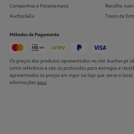
Campanhas e Passatempos
Recolha num 
Auchan&Eu
Taxas de Ent
Métodos de Pagamento
Os preços dos produtos apresentados no site Auchan.pt sã
como referência e são os praticados para entregas e reco
apresentados os preços em vigor na loja que serve o local 
informações
aqui
.
Capa E-Book Kobo Clara Spcover 6" Rosa
29.99 €/un
29,99 €