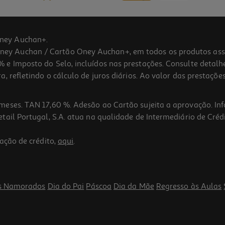
ney Auchan+.
 Auchan / Cartão Oney Auchan+, em todos os produtos assina
 e Imposto do Selo, incluídos nas prestações. Consulte detal
 refletindo o cálculo de juros diários. Ao valor das prestações
meses. TAN 17,60 %. Adesão ao Cartão sujeita a aprovação. In
ail Portugal, S.A. atua na qualidade de Intermediário de Crédi
ação de crédito,
aqui
.
s Namorados
Dia do Pai
Páscoa
Dia da Mãe
Regresso às Aulas