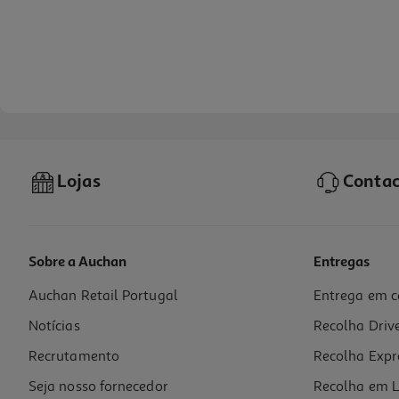
Lojas
Contac
Sobre a Auchan
Entregas
Auchan Retail Portugal
Entrega em c
Capa E-Book Kobo Libra Spcover 7" Preto
Notícias
Recolha Driv
39.99 €/un
Recrutamento
Recolha Expr
39,99 €
Seja nosso fornecedor
Recolha em L