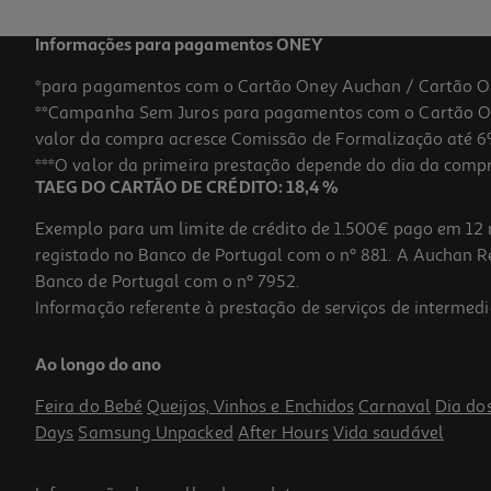
Informações para pagamentos ONEY
*para pagamentos com o Cartão Oney Auchan / Cartão O
**Campanha Sem Juros para pagamentos com o Cartão Oney
valor da compra acresce Comissão de Formalização até 6%
***O valor da primeira prestação depende do dia da compra,
TAEG DO CARTÃO DE CRÉDITO: 18,4 %
Exemplo para um limite de crédito de 1.500€ pago em 12 
registado no Banco de Portugal com o nº 881. A Auchan Ret
Banco de Portugal com o nº 7952.
Informação referente à prestação de serviços de intermedi
Capa E-Book Kobo El 2e Spcover 10.3" Preto
Ao longo do ano
69.99 €/un
Feira do Bebé
Queijos, Vinhos e Enchidos
Carnaval
Dia do
69,99 €
Days
Samsung Unpacked
After Hours
Vida saudável