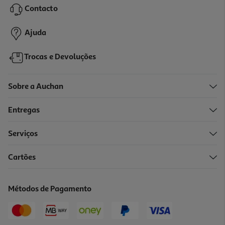
13,90 €
PVP de editor
Contacto
12,51 €
Ajuda
Trocas e Devoluções
Sobre a Auchan
Entregas
-10%
Serviços
Cartões
Livro Encontra O Bolinha Na Biblioteca De Eric Hill
11.61 €/un
Métodos de Pagamento
12,90 €
PVP de editor
11,61 €