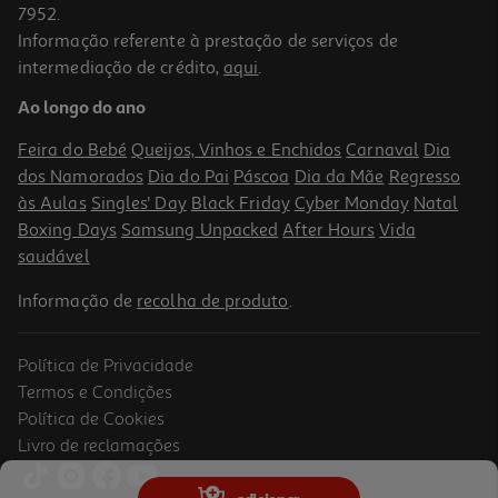
7952.
Informação referente à prestação de serviços de
intermediação de crédito,
aqui
.
Panda Vamos À Escola?
Ao longo do ano
9.3 €/un
15,50 €
PVP de editor
Feira do Bebé
Queijos, Vinhos e Enchidos
Carnaval
Dia
9,30 €
dos Namorados
Dia do Pai
Páscoa
Dia da Mãe
Regresso
Promoção
às Aulas
Singles' Day
Black Friday
Cyber Monday
Natal
Boxing Days
Samsung Unpacked
After Hours
Vida
saudável
Informação de
recolha de produto
.
Política de Privacidade
-10%
Termos e Condições
Política de Cookies
Livro de reclamações
Livro Os Indomáveis F. C. - Operação Bola De Fogo