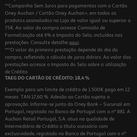
**Campanha Sem Juros para pagamentos com o Cartão
Oney Auchan / Cartão Oney Auchan+, em todos os
-10%
produtos assinalados na Loja de valor igual ou superior a
75€. Ao valor da compra acresce Comissão de
Formalização até 6% e Imposto do Selo, incluídos nas
prestações. Consulte detalhe
aqui
.
Livro A Montanha De Livros Mais Alta Do Mundo/r.bonilla
***O valor da primeira prestação depende do dia da
compra, refletindo o cálculo de juros diários. Ao valor das
12.51 €/un
prestações acresce o Imposto do Selo sobre a utilização
13,90 €
PVP de editor
12,51 €
de Crédito.
TAEG DO CARTÃO DE CRÉDITO: 18,4 %
Exemplo para um limite de crédito de 1.500€ pago em 12
meses. TAN 17,60 %. Adesão ao Cartão sujeita a
aprovação. Informe-se junto do Oney Bank – Sucursal em
Portugal, registado no Banco de Portugal com o nº 881. A
Auchan Retail Portugal, S.A. atua na qualidade de
Intermediário de Crédito a título acessório com
-33%
exclusividade, registado no Banco de Portugal com o nº