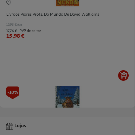
Livroos Piores Profs. Do Mundo De David Walliams
15.98 €/un
17,76 €
PVP de editor
15,98 €
-10%
Livro A Filha Do Grufalão
Lojas
12.51 €/un