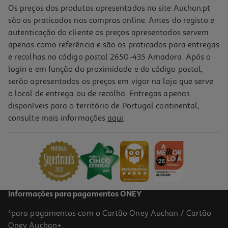
Os preços dos produtos apresentados no site Auchan.pt
são os praticados nas compras online. Antes do registo e
autenticação do cliente os preços apresentados servem
apenas como referência e são os praticados para entregas
e recolhas no código postal 2650-435 Amadora. Após o
login e em função da proximidade e do código postal,
-10%
serão apresentados os preços em vigor na loja que serve
o local de entrega ou de recolha. Entregas apenas
disponíveis para o território de Portugal continental,
consulte mais informações
aqui
.
Livro Acredita Em Ti Tu Consegues! De Sara Rebello Da Silva
10.71 €/un
11,90 €
PVP de editor
10,71 €
Informações para pagamentos ONEY
*para pagamentos com o Cartão Oney Auchan / Cartão
Oney Auchan+.