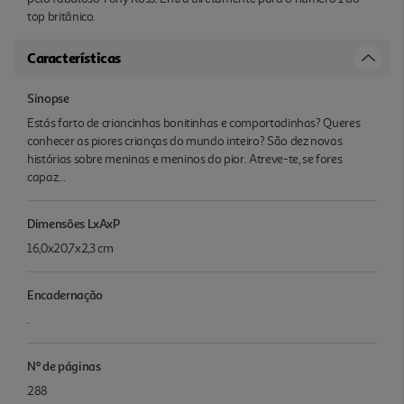
top britânico.
Características
Sinopse
Estás farto de criancinhas bonitinhas e comportadinhas? Queres
conhecer as piores crianças do mundo inteiro? São dez novas
histórias sobre meninas e meninos do pior. Atreve-te, se fores
capaz...
Dimensões LxAxP
16,0x20,7x2,3 cm
Encadernação
.
Nº de páginas
288