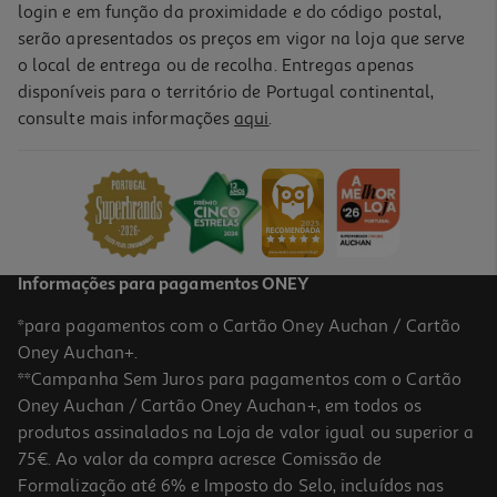
login e em função da proximidade e do código postal,
-10%
serão apresentados os preços em vigor na loja que serve
o local de entrega ou de recolha. Entregas apenas
disponíveis para o território de Portugal continental,
consulte mais informações
aqui
.
De Que Cor É Um Beijinho
11.61 €/un
12,90 €
PVP de editor
11,61 €
Informações para pagamentos ONEY
*para pagamentos com o Cartão Oney Auchan / Cartão
Oney Auchan+.
**Campanha Sem Juros para pagamentos com o Cartão
Oney Auchan / Cartão Oney Auchan+, em todos os
-10%
produtos assinalados na Loja de valor igual ou superior a
75€. Ao valor da compra acresce Comissão de
Formalização até 6% e Imposto do Selo, incluídos nas