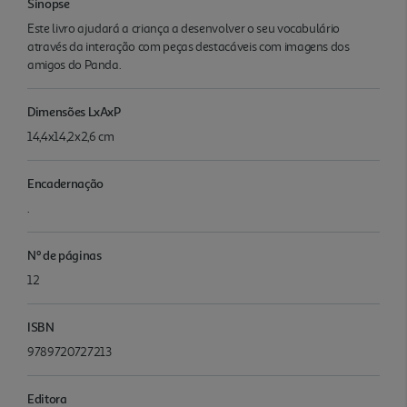
Sinopse
Este livro ajudará a criança a desenvolver o seu vocabulário
através da interação com peças destacáveis com imagens dos
amigos do Panda.
Dimensões LxAxP
14,4x14,2x2,6 cm
Encadernação
.
Nº de páginas
12
ISBN
9789720727213
Editora