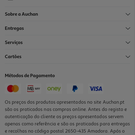
Sobre a Auchan
Entregas
-10%
Serviços
Cartões
As Minhas Anedotas Azul
8.09 €/un
Métodos de Pagamento
8,99 €
PVP de editor
8,09 €
Os preços dos produtos apresentados no site Auchan.pt
são os praticados nas compras online. Antes do registo e
autenticação do cliente os preços apresentados servem
apenas como referência e são os praticados para entregas
e recolhas no código postal 2650-435 Amadora. Após o