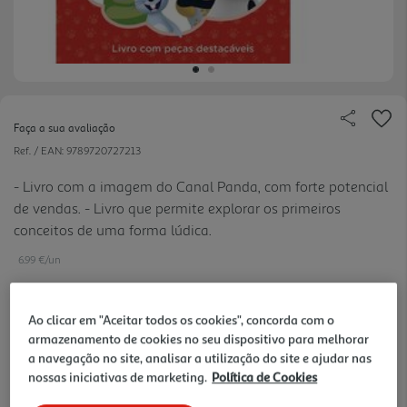
Faça a sua avaliação
Ref. / EAN:
9789720727213
- Livro com a imagem do Canal Panda, com forte potencial
de vendas. - Livro que permite explorar os primeiros
conceitos de uma forma lúdica.
6.99 €/un
Ao clicar em "Aceitar todos os cookies", concorda com o
6,99 €
armazenamento de cookies no seu dispositivo para melhorar
a navegação no site, analisar a utilização do site e ajudar nas
nossas iniciativas de marketing.
Política de Cookies
Notas de preparação