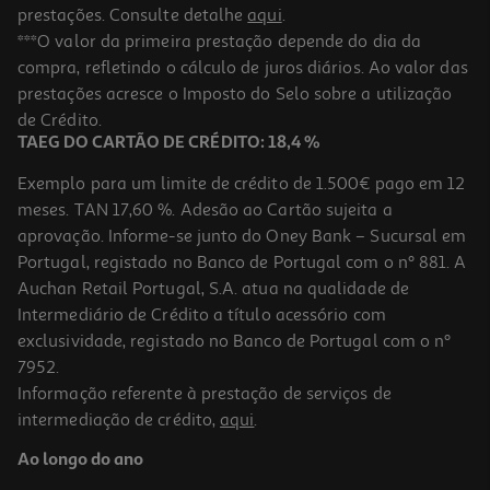
prestações. Consulte detalhe
aqui
.
Livro O Monstro Das Cores Vai À Escola - Anna Llenas
***O valor da primeira prestação depende do dia da
compra, refletindo o cálculo de juros diários. Ao valor das
12.56 €/un
prestações acresce o Imposto do Selo sobre a utilização
13,95 €
PVP de editor
12,56 €
de Crédito.
TAEG DO CARTÃO DE CRÉDITO: 18,4 %
Exemplo para um limite de crédito de 1.500€ pago em 12
meses. TAN 17,60 %. Adesão ao Cartão sujeita a
aprovação. Informe-se junto do Oney Bank – Sucursal em
Portugal, registado no Banco de Portugal com o nº 881. A
Auchan Retail Portugal, S.A. atua na qualidade de
Intermediário de Crédito a título acessório com
-10%
exclusividade, registado no Banco de Portugal com o nº
7952.
Informação referente à prestação de serviços de
intermediação de crédito,
aqui
.
Livro O Pequeno Livro Da Gentileza
Ao longo do ano
8.91 €/un
9,90 €