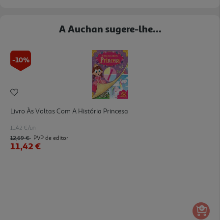
A Auchan sugere-lhe...
-10%
Livro Às Voltas Com A História Princesa
11.42 €/un
12,69 €
PVP de editor
11,42 €