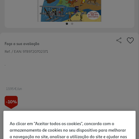
Faça a sua avaliação
Ref. / EAN:
9789720702371
.
13.95 €/un
-10%
15,50 €
PVP de editor
13,95 €
Ao clicar em "Aceitar todos os cookies", concorda com o
armazenamento de cookies no seu dispositivo para melhorar
a navegação no site, analisar a utilização do site e ajudar nas
Notas de preparação