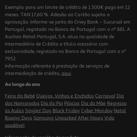
Exemplo para um limite de crédito de 1.500€ pago em 12
meses. TAN 17,60 %. Adesão ao Cartão sujeita a
aprovação. Informe-se junto do Oney Bank – Sucursal em
Portugal, registado no Banco de Portugal com o nº 881. A
Auchan Retail Portugal, S.A. atua na qualidade de
Intermediário de Crédito a título acessório com
-10%
exclusividade, registado no Banco de Portugal com o nº
7952.
Informação referente à prestação de serviços de
intermediação de crédito,
aqui
.
Livro Um Amigo De Presente De Victor D. O. Santos
Ao longo do ano
12.56 €/un
13,95 €
PVP de editor
Feira do Bebé
Queijos, Vinhos e Enchidos
Carnaval
Dia
12,56 €
dos Namorados
Dia do Pai
Páscoa
Dia da Mãe
Regresso
às Aulas
Singles' Day
Black Friday
Cyber Monday
Natal
Boxing Days
Samsung Unpacked
After Hours
Vida
saudável