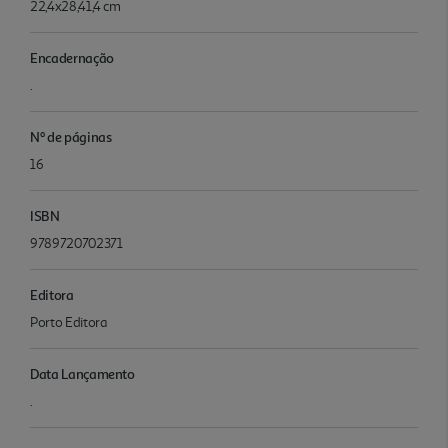
22,4x28,41,4 cm
Encadernação
.
Nº de páginas
16
ISBN
9789720702371
Editora
Porto Editora
Data Lançamento
.