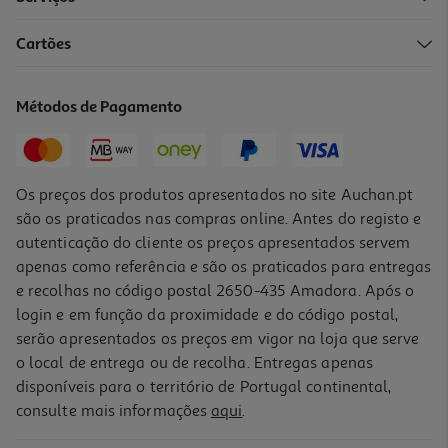
Cartões
Livro Porque Tu És Única! De Nadia Ross
10.71 €/un
Métodos de Pagamento
11,90 €
PVP de editor
10,71 €
Os preços dos produtos apresentados no site Auchan.pt
são os praticados nas compras online. Antes do registo e
autenticação do cliente os preços apresentados servem
apenas como referência e são os praticados para entregas
e recolhas no código postal 2650-435 Amadora. Após o
login e em função da proximidade e do código postal,
-10%
serão apresentados os preços em vigor na loja que serve
o local de entrega ou de recolha. Entregas apenas
disponíveis para o território de Portugal continental,
consulte mais informações
aqui
.
Livro A Incrível História Da Pera Gigante De J.m. Strid