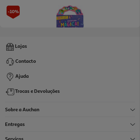
-10%
Livro Aventura Mágica! - História Com 10 Sons!
Lojas
14.99 €/un
16,65 €
PVP de editor
Contacto
14,99 €
Ajuda
Trocas e Devoluções
Sobre a Auchan
Entregas
-10%
Serviços