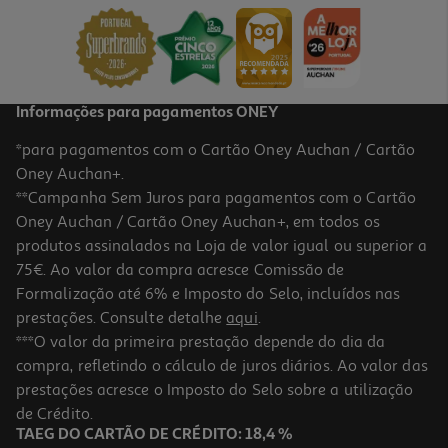
15.29 €/un
16,99 €
PVP de editor
15,29 €
Informações para pagamentos ONEY
*para pagamentos com o Cartão Oney Auchan / Cartão
Oney Auchan+.
**Campanha Sem Juros para pagamentos com o Cartão
Oney Auchan / Cartão Oney Auchan+, em todos os
produtos assinalados na Loja de valor igual ou superior a
75€. Ao valor da compra acresce Comissão de
Formalização até 6% e Imposto do Selo, incluídos nas
prestações. Consulte detalhe
aqui
.
Livro Histórias Para Ler Com O Papá E A Mamã: A Escola - Fleurus
***O valor da primeira prestação depende do dia da
compra, refletindo o cálculo de juros diários. Ao valor das
9.86 €/un
prestações acresce o Imposto do Selo sobre a utilização
10,95 €
PVP de editor
9,86 €
de Crédito.
TAEG DO CARTÃO DE CRÉDITO: 18,4 %