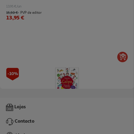
13.95 €/un
15,50 €
PVP de editor
13,95 €
-10%
Livro Espreita O Corpo - Perguntas E Respostas
Lojas
13.95 €/un
15,50 €
PVP de editor
Contacto
13,95 €