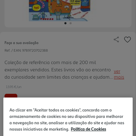
Faça a sua avaliação
Ref. / EAN:
9789720702388
Coleção de referência com mais de 200 mil
exemplares vendidos. Estes livros vão ao encontro
ver
da curiosidade sem limites das crianças e ajudam a
mais
estimular o gosto pela aprendizagem. Incluem
13.95 €/un
abas que permitem a interação da criança com o
livro.
-10%
Ao clicar em "Aceitar todos os cookies", concorda com o
15,50 €
PVP de editor
armazenamento de cookies no seu dispositivo para melhorar
13,95 €
a navegação no site, analisar a utilização do site e ajudar nas
nossas iniciativas de marketing.
Política de Cookies
Notas de preparação