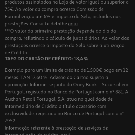
produtos assinalados na Loja de valor igual ou superior a
75€. Ao valor da compra acresce Comissão de
Formalização até 6% e Imposto do Selo, incluídos nas
prestações. Consulte detalhe
aqui
.
Livro O Grande Livro Respostas
***O valor da primeira prestação depende do dia da
compra, refletindo o cálculo de juros diários. Ao valor das
13.49 €/un
prestações acresce o Imposto do Selo sobre a utilização
14,99 €
PVP de editor
13,49 €
de Crédito.
TAEG DO CARTÃO DE CRÉDITO: 18,4 %
Exemplo para um limite de crédito de 1.500€ pago em 12
meses. TAN 17,60 %. Adesão ao Cartão sujeita a
aprovação. Informe-se junto do Oney Bank – Sucursal em
Portugal, registado no Banco de Portugal com o nº 881. A
Auchan Retail Portugal, S.A. atua na qualidade de
Intermediário de Crédito a título acessório com
-10%
exclusividade, registado no Banco de Portugal com o nº
7952.
Informação referente à prestação de serviços de