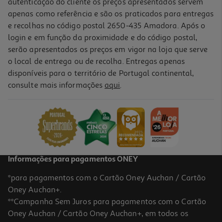
autenticação do cliente os preços apresentados servem
apenas como referência e são os praticados para entregas
e recolhas no código postal 2650-435 Amadora. Após o
login e em função da proximidade e do código postal,
-10%
serão apresentados os preços em vigor na loja que serve
o local de entrega ou de recolha. Entregas apenas
disponíveis para o território de Portugal continental,
consulte mais informações
aqui
.
Livro Espreita Como Cuidar Do Teu Planeta
13.95 €/un
15,50 €
PVP de editor
13,95 €
Informações para pagamentos ONEY
*para pagamentos com o Cartão Oney Auchan / Cartão
Oney Auchan+.
**Campanha Sem Juros para pagamentos com o Cartão
Oney Auchan / Cartão Oney Auchan+, em todos os
-10%