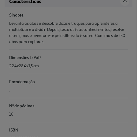
Características
Sinopse
Levanta as abas e descobre dicas e truques para aprenderes a
multiplicar e a dividir. Depois, testa os teus conhecimentos, resolve
os enigmas e aventura-te pelas ilhas do tesouro. Com mais de 130
abas para explorar.
Dimensões LxAxP
22,4x28,4x1,5 cm
Encadernação
.
Nº de páginas
16
ISBN