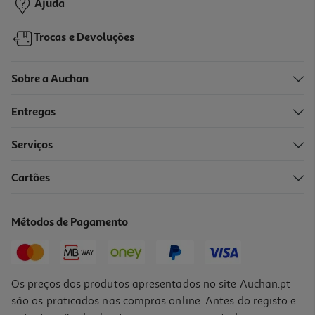
Ajuda
Trocas e Devoluções
Sobre a Auchan
Entregas
-10%
Serviços
Cartões
Livro Espreita Os Animais - Perguntas E Respostas
13.95 €/un
Métodos de Pagamento
15,50 €
PVP de editor
13,95 €
Os preços dos produtos apresentados no site Auchan.pt
são os praticados nas compras online. Antes do registo e