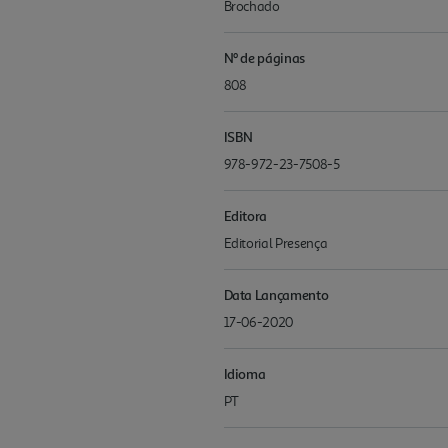
Brochado
Nº de páginas
808
ISBN
978-972-23-7508-5
Editora
Editorial Presença
Data Lançamento
17-06-2020
Idioma
PT