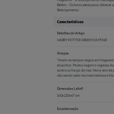
Belém. - Os livros ideais para oferece
Relançamento.
Características
Detalhes do Artigo
HARRY POTTER ORDEM DA FENIX
Sinopse
"Vivem-se tempos negros em Hogwarts.
encontrar. Muitos negam o regresso do
contra as forças do mal. Harry tem de 
vão sendo cada vez mais intensos e Harr
Dimensões LxAxP
140x210x47 cm
Encadernação