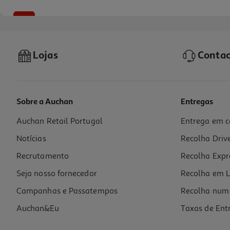
-10%
Lojas
Contac
Sobre a Auchan
Entregas
Auchan Retail Portugal
Entrega em c
Livro Os Larápios 3 - A Maldição Da Gata De Gesso
Notícias
Recolha Driv
11.93 €/un
13,25 €
PVP de editor
Recrutamento
Recolha Expr
11,93 €
Seja nosso fornecedor
Recolha em L
Campanhas e Passatempos
Recolha num 
Auchan&Eu
Taxas de Ent