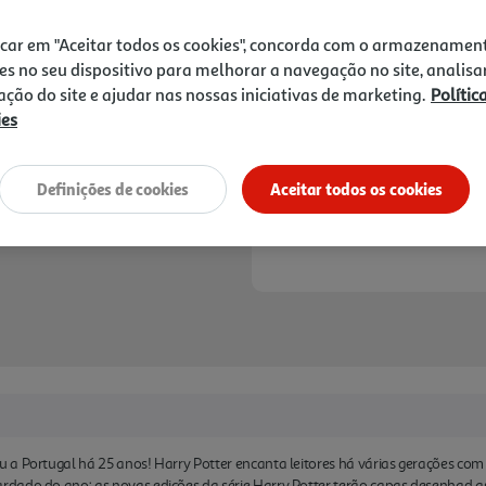
únicas em todo o mundo! -
24,90 €
PVP de editor
22,41 €
icar em "Aceitar todos os cookies", concorda com o armazenamen
es no seu dispositivo para melhorar a navegação no site, analisa
Notas de preparação
zação do site e ajudar nas nossas iniciativas de marketing.
Polític
ies
Definições de cookies
Aceitar todos os cookies
 a Portugal há 25 anos! Harry Potter encanta leitores há várias gerações com
dado do ano: as novas edições da série Harry Potter terão capas desenhad as