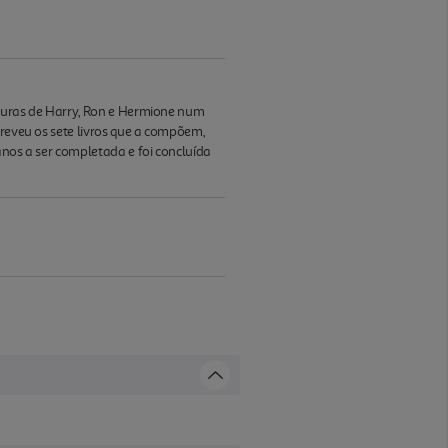
nturas de Harry, Ron e Hermione num
creveu os sete livros que a compõem,
anos a ser completada e foi concluída