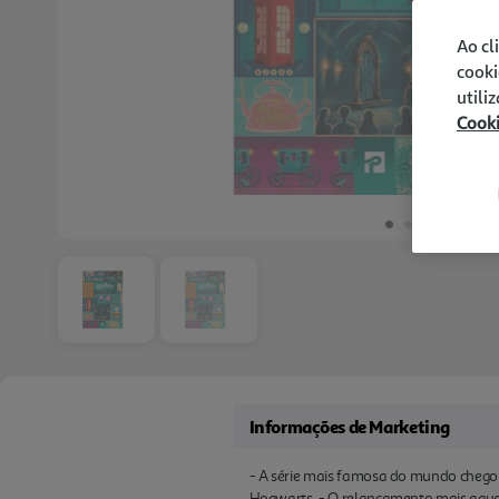
Ao cl
cooki
utili
Cook
Informações de Marketing
- A série mais famosa do mundo chegou
Hogwarts. - O relançamento mais aguar