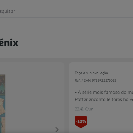
squisar
énix
Faça a sua avaliação
Ref. / EAN:
9789722375085
- A série mais famosa do m
Potter encanta leitores há 
jornada em Hogwarts. - O 
22.41 €/un
novas edições da série Harr
ilustrador português Mário B
-10%
nova geração de leitores, q
Next