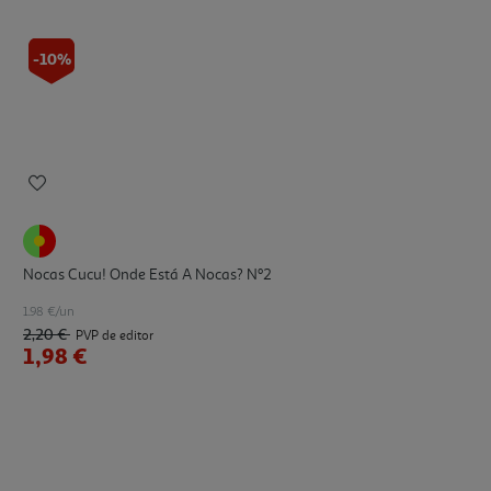
-10%
Nocas Cucu! Onde Está A Nocas? Nº2
1.98 €/un
2,20 €
PVP de editor
1,98 €