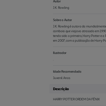
Autor
J.K. Rowling
Sobre o Autor
J.K. Rowling é autora da mundialmente 
comboio que viajava atrasado em 1990, 
tendo sido o primeiro, Harry Potter e 
em 2007, com a publicação de Harry Po
Ilustrador
.
Idade Recomendada
Juvenil Anos
Descrição
HARRY POTTER ORDEM DA FÉNIX