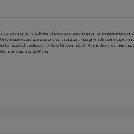
aclamada série Harry Potter. Teve a ideia para escrever as inesquecíveis ave
e foi nessa altura que a autora concebeu as linhas gerais da série e depois es
a Pedra Filosofal, publicado no Reino Unido em 1997. A série demorou mais dez 
tter e os Talism ãs da Morte