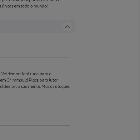
es únicas em todo o mundo! -
 Voldemort fará tudo para o
 em Gr immauld Place para lutar
e Voldemort à sua mente. Mas os ataques