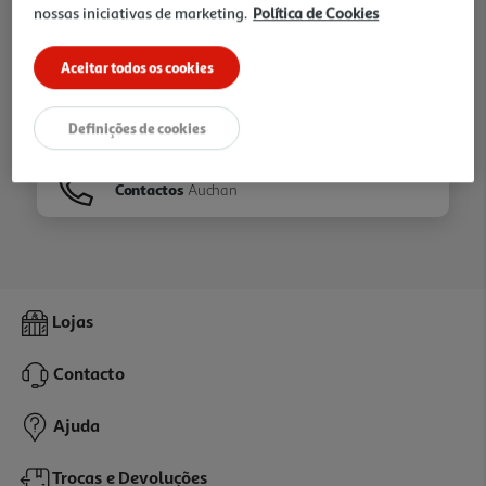
nossas iniciativas de marketing.
Política de Cookies
Ir para
Homepage
Aceitar todos os cookies
Veja os nossos
Folhetos
Definições de cookies
Contactos
Auchan
Lojas
Contacto
Ajuda
Trocas e Devoluções