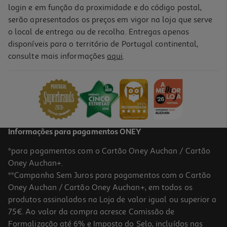
login e em função da proximidade e do código postal,
serão apresentados os preços em vigor na loja que serve
o local de entrega ou de recolha. Entregas apenas
disponíveis para o território de Portugal continental,
consulte mais informações
aqui
.
Informações para pagamentos ONEY
*para pagamentos com o Cartão Oney Auchan / Cartão
Oney Auchan+.
**Campanha Sem Juros para pagamentos com o Cartão
Oney Auchan / Cartão Oney Auchan+, em todos os
produtos assinalados na Loja de valor igual ou superior a
75€. Ao valor da compra acresce Comissão de
Formalização até 6% e Imposto do Selo, incluídos nas