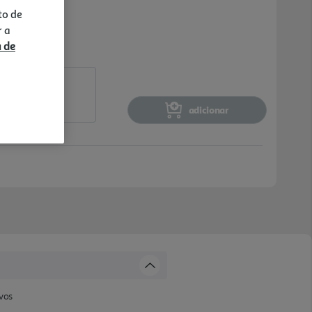
to de
r a
a de
adicionar
ovos