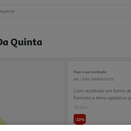
squisar
Da Quinta
Faça a sua avaliação
Ref. / EAN:
9789892353531
Livro recortado em forma de
Formato e tema apelativo p
7.11 €/un
-10%
Next