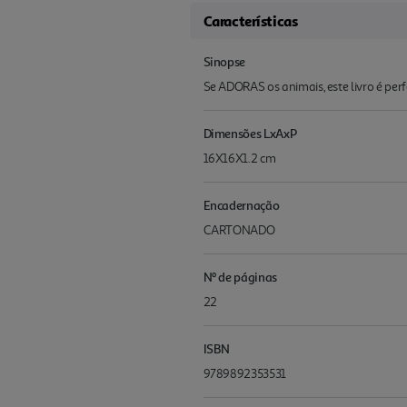
Características
Sinopse
Se ADORAS os animais, este livro é per
Dimensões LxAxP
16X16X1.2 cm
Encadernação
CARTONADO
Nº de páginas
22
ISBN
9789892353531