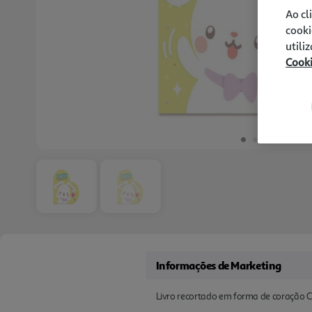
Ao cl
cooki
utili
Cook
Informações de Marketing
Livro recortado em forma de coração C