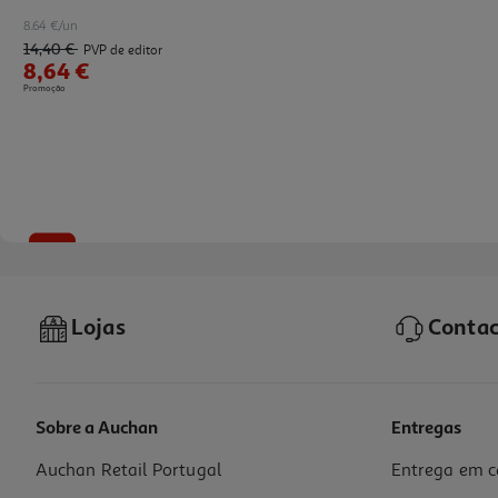
8.64 €/un
14,40 €
PVP de editor
8,64 €
Promoção
-10%
Lojas
Contac
Sobre a Auchan
Entregas
Auchan Retail Portugal
Entrega em c
Livro Espreita O Mundo Dos Dinossauros