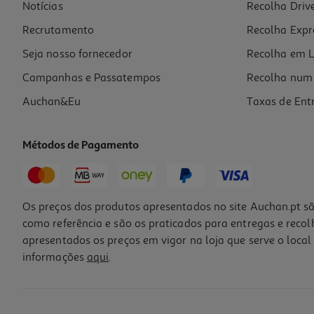
Notícias
Recolha Driv
13.95 €/un
15,50 €
PVP de editor
Recrutamento
Recolha Expr
13,95 €
Seja nosso fornecedor
Recolha em L
Campanhas e Passatempos
Recolha num 
Auchan&Eu
Taxas de Ent
Métodos de Pagamento
-10%
Os preços dos produtos apresentados no site Auchan.pt sã
como referência e são os praticados para entregas e reco
apresentados os preços em vigor na loja que serve o local 
informações
aqui
.
Livro Baby Einstein - Os Amigos Da Quinta
12.6 €/un