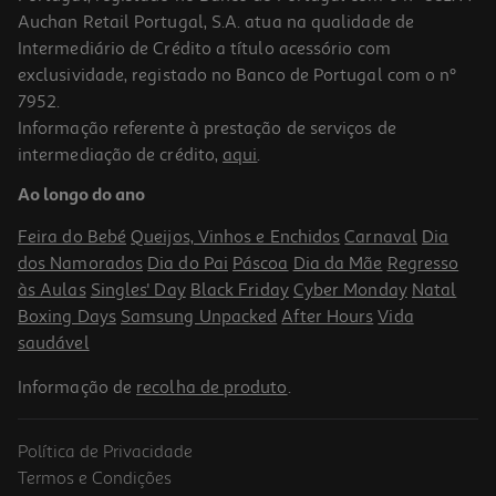
Auchan Retail Portugal, S.A. atua na qualidade de
Intermediário de Crédito a título acessório com
-10%
exclusividade, registado no Banco de Portugal com o nº
7952.
Informação referente à prestação de serviços de
intermediação de crédito,
aqui
.
Livro O Meu Primeiro Livro De Futebol
Ao longo do ano
11.97 €/un
13,30 €
PVP de editor
Feira do Bebé
Queijos, Vinhos e Enchidos
Carnaval
Dia
11,97 €
dos Namorados
Dia do Pai
Páscoa
Dia da Mãe
Regresso
às Aulas
Singles' Day
Black Friday
Cyber Monday
Natal
Boxing Days
Samsung Unpacked
After Hours
Vida
saudável
Informação de
recolha de produto
.
Política de Privacidade
-10%
Termos e Condições