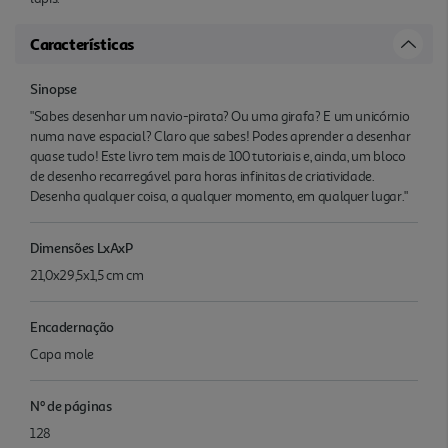
Características
Sinopse
"Sabes desenhar um navio-pirata? Ou uma girafa? E um unicórnio
numa nave espacial? Claro que sabes! Podes aprender a desenhar
quase tudo! Este livro tem mais de 100 tutoriais e, ainda, um bloco
de desenho recarregável para horas infinitas de criatividade.
Desenha qualquer coisa, a qualquer momento, em qualquer lugar."
Dimensões LxAxP
21,0x29,5x1,5 cm cm
Encadernação
Capa mole
Nº de páginas
128