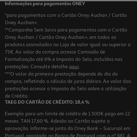
Informações para pagamentos ONEY
*para pagamentos com o Cartão Oney Auchan / Cartão
Oney Auchan+.
**Campanha Sem Juros para pagamentos com o Cartão
Oney Auchan / Cartão Oney Auchan+, em todos os
-10%
produtos assinalados na Loja de valor igual ou superior a
75€. Ao valor da compra acresce Comissão de
Formalização até 6% e Imposto do Selo, incluídos nas
prestações. Consulte detalhe
aqui
.
Livro O Grande Livro De Respostas: Animais
***O valor da primeira prestação depende do dia da
compra, refletindo o cálculo de juros diários. Ao valor das
13.49 €/un
prestações acresce o Imposto do Selo sobre a utilização
14,99 €
PVP de editor
13,49 €
de Crédito.
TAEG DO CARTÃO DE CRÉDITO: 18,4 %
Exemplo para um limite de crédito de 1.500€ pago em 12
meses. TAN 17,60 %. Adesão ao Cartão sujeita a
aprovação. Informe-se junto do Oney Bank – Sucursal em
Portugal, registado no Banco de Portugal com o nº 881. A