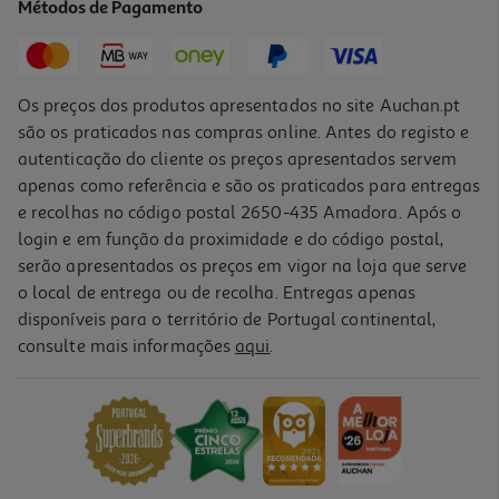
Métodos de Pagamento
14,99 €
PVP de editor
13,49 €
Os preços dos produtos apresentados no site Auchan.pt
são os praticados nas compras online. Antes do registo e
autenticação do cliente os preços apresentados servem
apenas como referência e são os praticados para entregas
e recolhas no código postal 2650-435 Amadora. Após o
login e em função da proximidade e do código postal,
-10%
serão apresentados os preços em vigor na loja que serve
o local de entrega ou de recolha. Entregas apenas
disponíveis para o território de Portugal continental,
consulte mais informações
aqui
.
Livro O Grande Livro Respostas
13.49 €/un
14,99 €
PVP de editor
13,49 €