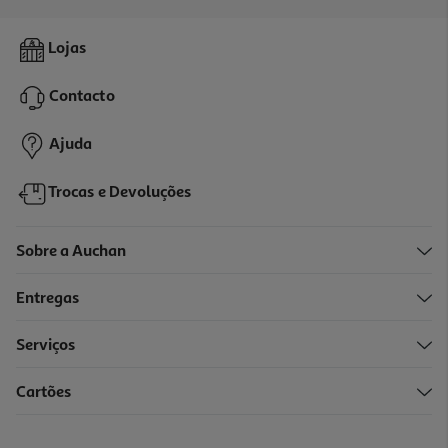
Livro Explora Brinca Aprende - Animais
Lojas
8.99 €/un
9,99 €
PVP de editor
Contacto
8,99 €
Ajuda
Trocas e Devoluções
Sobre a Auchan
Entregas
-10%
Serviços
Cartões
Livro O Grande Livro Respostas
13.49 €/un