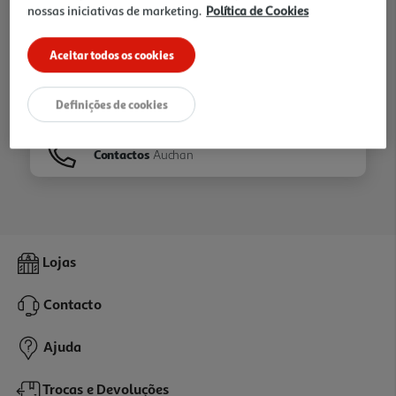
nossas iniciativas de marketing.
Política de Cookies
Ir para
Homepage
Aceitar todos os cookies
Veja os nossos
Folhetos
Definições de cookies
Contactos
Auchan
Lojas
Contacto
Ajuda
Trocas e Devoluções