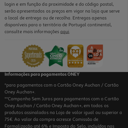
login e em função da proximidade e do código postal,
serão apresentados os preços em vigor na loja que serve
o local de entrega ou de recolha. Entregas apenas
disponíveis para o território de Portugal continental,
consulte mais informações
aqui
.
Informações para pagamentos ONEY
*para pagamentos com o Cartão Oney Auchan / Cartão
Oney Auchan+.
**Campanha Sem Juros para pagamentos com o Cartão
Oney Auchan / Cartão Oney Auchan+, em todos os
produtos assinalados na Loja de valor igual ou superior a
75€. Ao valor da compra acresce Comissão de
Formalização até 6% e Imposto do Selo, incluídos nas