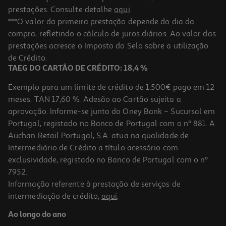
prestações. Consulte detalhe
aqui
.
Livro Bluey: Unicorse Aavv
***O valor da primeira prestação depende do dia da
compra, refletindo o cálculo de juros diários. Ao valor das
12.29 €/un
prestações acresce o Imposto do Selo sobre a utilização
13,65 €
PVP de editor
12,29 €
de Crédito.
TAEG DO CARTÃO DE CRÉDITO: 18,4 %
Exemplo para um limite de crédito de 1.500€ pago em 12
meses. TAN 17,60 %. Adesão ao Cartão sujeita a
aprovação. Informe-se junto do Oney Bank – Sucursal em
Portugal, registado no Banco de Portugal com o nº 881. A
Auchan Retail Portugal, S.A. atua na qualidade de
Intermediário de Crédito a título acessório com
-10%
exclusividade, registado no Banco de Portugal com o nº
7952.
Informação referente à prestação de serviços de
intermediação de crédito,
aqui
.
Livro Gatita Catita - Astronauta De Grace Habib
Ao longo do ano
8.91 €/un