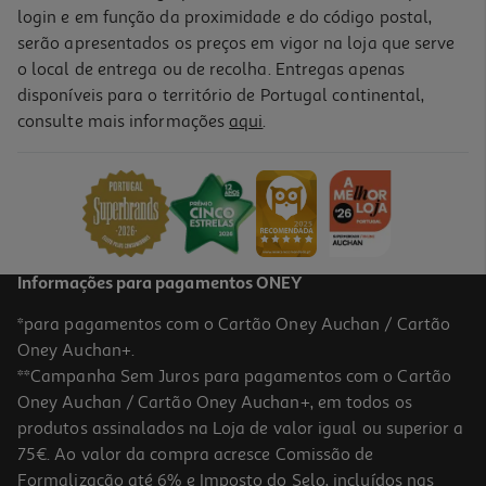
login e em função da proximidade e do código postal,
-10%
serão apresentados os preços em vigor na loja que serve
o local de entrega ou de recolha. Entregas apenas
disponíveis para o território de Portugal continental,
consulte mais informações
aqui
.
Livro 7 Dias 7 Histórias: Diversão Na Quinta
8.45 €/un
9,39 €
PVP de editor
8,45 €
Informações para pagamentos ONEY
*para pagamentos com o Cartão Oney Auchan / Cartão
Oney Auchan+.
**Campanha Sem Juros para pagamentos com o Cartão
Oney Auchan / Cartão Oney Auchan+, em todos os
-10%
produtos assinalados na Loja de valor igual ou superior a
75€. Ao valor da compra acresce Comissão de
Formalização até 6% e Imposto do Selo, incluídos nas