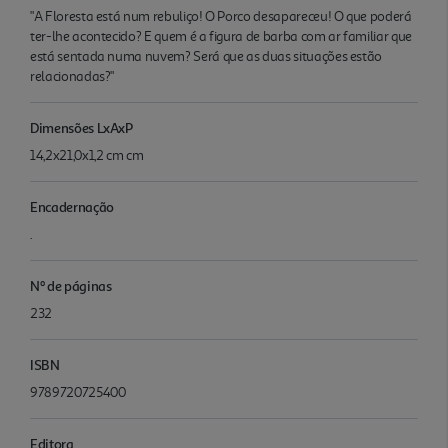
"A Floresta está num rebuliço! O Porco desapareceu! O que poderá
ter-lhe acontecido? E quem é a figura de barba com ar familiar que
está sentada numa nuvem? Será que as duas situações estão
relacionadas?"
Dimensões LxAxP
14,2x21,0x1,2 cm cm
Encadernação
.
Nº de páginas
232
ISBN
9789720725400
Editora