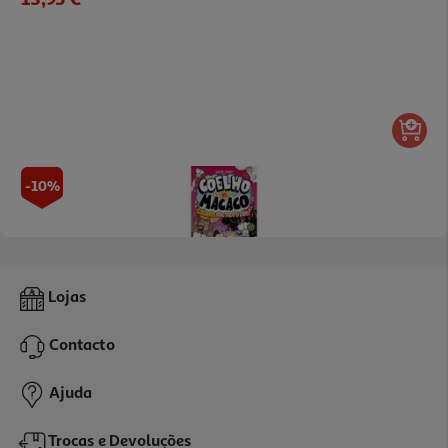
-10%
Livro Coelho Vs. Macaco - Coelhos Por Todo O Lado!
Lojas
13.95 €/un
15,50 €
PVP de editor
Contacto
13,95 €
Ajuda
Trocas e Devoluções