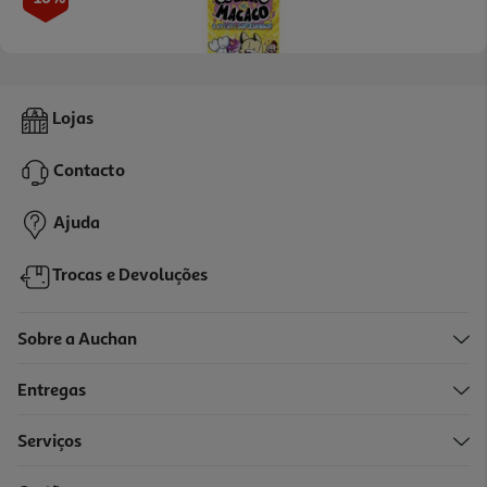
Livro Coelho Vs. Macaco - O Aye-Aye Supersónico
Lojas
13.95 €/un
15,50 €
PVP de editor
Contacto
13,95 €
Ajuda
Trocas e Devoluções
Sobre a Auchan
Entregas
-20%
Serviços