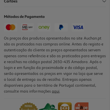
Cartões
Livro O Principezinho
4.6 €/un
Métodos de Pagamento
5,75 €
PVP de editor
4,60 €
Os preços dos produtos apresentados no site Auchan.pt
são os praticados nas compras online. Antes do registo e
autenticação do cliente os preços apresentados servem
apenas como referência e são os praticados para entregas
e recolhas no código postal 2650-435 Amadora. Após o
login e em função da proximidade e do código postal,
-10%
serão apresentados os preços em vigor na loja que serve
o local de entrega ou de recolha. Entregas apenas
disponíveis para o território de Portugal continental,
consulte mais informações
aqui
.
Livro O Principezinho-Edição I De Antoine De Saint-Exupéry
31.41 €/un
34,90 €
PVP de editor