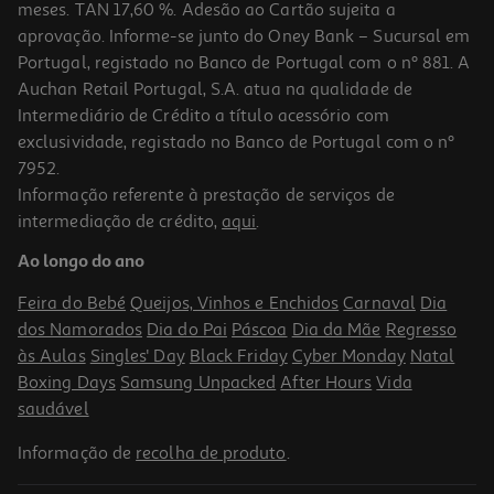
meses. TAN 17,60 %. Adesão ao Cartão sujeita a
aprovação. Informe-se junto do Oney Bank – Sucursal em
Portugal, registado no Banco de Portugal com o nº 881. A
Auchan Retail Portugal, S.A. atua na qualidade de
Intermediário de Crédito a título acessório com
-10%
exclusividade, registado no Banco de Portugal com o nº
7952.
Informação referente à prestação de serviços de
intermediação de crédito,
aqui
.
Livro Coelho Vs. Macaco - A Liga Do Apocalipse!
Ao longo do ano
13.95 €/un
15,50 €
PVP de editor
Feira do Bebé
Queijos, Vinhos e Enchidos
Carnaval
Dia
13,95 €
dos Namorados
Dia do Pai
Páscoa
Dia da Mãe
Regresso
às Aulas
Singles' Day
Black Friday
Cyber Monday
Natal
Boxing Days
Samsung Unpacked
After Hours
Vida
saudável
Informação de
recolha de produto
.