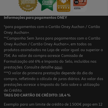
31,41 €
Informações para pagamentos ONEY
*para pagamentos com o Cartão Oney Auchan / Cartão
Oney Auchan+.
**Campanha Sem Juros para pagamentos com o Cartão
Oney Auchan / Cartão Oney Auchan+, em todos os
-10%
produtos assinalados na Loja de valor igual ou superior a
75€. Ao valor da compra acresce Comissão de
Formalização até 6% e Imposto do Selo, incluídos nas
prestações. Consulte detalhe
aqui
.
5.0
(1)
Livro Coelho Vs. Macaco - A Máquina Do Caos!
***O valor da primeira prestação depende do dia da
compra, refletindo o cálculo de juros diários. Ao valor das
13.95 €/un
prestações acresce o Imposto do Selo sobre a utilização
15,50 €
PVP de editor
13,95 €
de Crédito.
TAEG DO CARTÃO DE CRÉDITO: 18,4 %
Exemplo para um limite de crédito de 1.500€ pago em 12