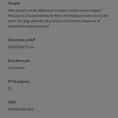
Sinopse
Vem passar um dia diferente e conhece muitos novos amigos!
Procura os 13 autocolantes de feltro no envelope e cola-os no sítio
certo. Um jogo divertido de procurar e encontrar enquanto se
aprendem novas palavras!
Dimensões LxAxP
21,6X32,6X3,5 cm
Encadernação
Cartonada
Nº de páginas
10
ISBN
9789895782482