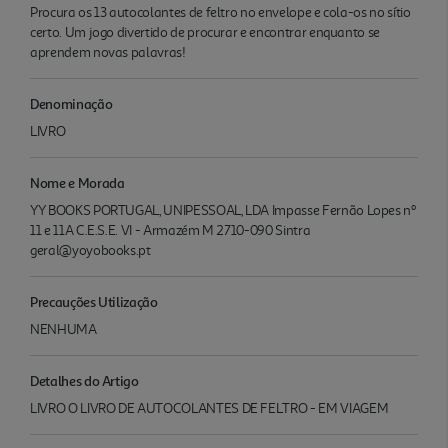
Procura os 13 autocolantes de feltro no envelope e cola-os no sítio
certo. Um jogo divertido de procurar e encontrar enquanto se
aprendem novas palavras!
Denominação
LIVRO
Nome e Morada
YY BOOKS PORTUGAL, UNIPESSOAL, LDA Impasse Fernão Lopes nº
11 e 11A C.E.S.E. VI - Armazém M 2710-090 Sintra
geral@yoyobooks.pt
Precauções Utilização
NENHUMA
Detalhes do Artigo
LIVRO O LIVRO DE AUTOCOLANTES DE FELTRO - EM VIAGEM