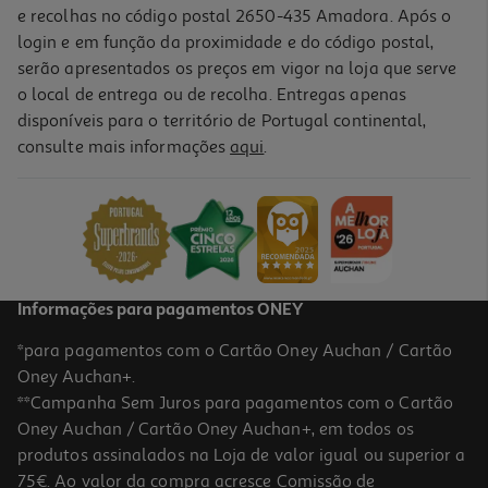
e recolhas no código postal 2650-435 Amadora. Após o
login e em função da proximidade e do código postal,
serão apresentados os preços em vigor na loja que serve
o local de entrega ou de recolha. Entregas apenas
disponíveis para o território de Portugal continental,
consulte mais informações
aqui
.
Livro Casinhas De Feltro: Um Dia Com O Ursinho
9.81 €/un
10,90 €
PVP de editor
9,81 €
Informações para pagamentos ONEY
*para pagamentos com o Cartão Oney Auchan / Cartão
Oney Auchan+.
**Campanha Sem Juros para pagamentos com o Cartão
Oney Auchan / Cartão Oney Auchan+, em todos os
produtos assinalados na Loja de valor igual ou superior a
75€. Ao valor da compra acresce Comissão de