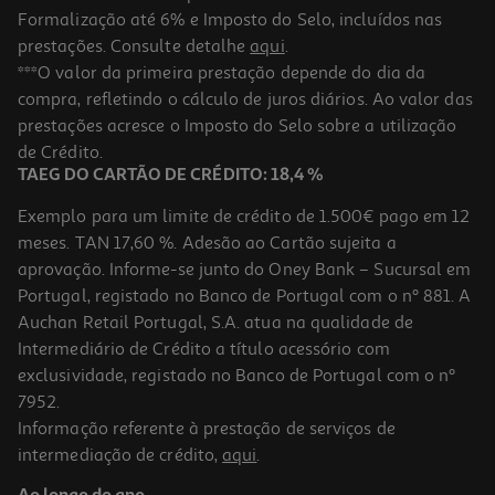
Formalização até 6% e Imposto do Selo, incluídos nas
prestações. Consulte detalhe
aqui
.
Livro Casinhas De Feltro: Um Dia Com O Coelhinho
***O valor da primeira prestação depende do dia da
compra, refletindo o cálculo de juros diários. Ao valor das
9.81 €/un
prestações acresce o Imposto do Selo sobre a utilização
10,90 €
PVP de editor
9,81 €
de Crédito.
TAEG DO CARTÃO DE CRÉDITO: 18,4 %
Exemplo para um limite de crédito de 1.500€ pago em 12
meses. TAN 17,60 %. Adesão ao Cartão sujeita a
aprovação. Informe-se junto do Oney Bank – Sucursal em
Portugal, registado no Banco de Portugal com o nº 881. A
Auchan Retail Portugal, S.A. atua na qualidade de
Intermediário de Crédito a título acessório com
-10%
exclusividade, registado no Banco de Portugal com o nº
7952.
Informação referente à prestação de serviços de
intermediação de crédito,
aqui
.
Livro O Meu Primeiro Livro De Histórias Para Adormecer