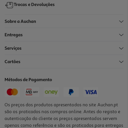
Trocas e Devoluções
Sobre a Auchan
Entregas
-10%
Serviços
Cartões
Livro Leva Um Livro De Feltro - Urso
8.99 €/un
Métodos de Pagamento
9,99 €
PVP de editor
8,99 €
Os preços dos produtos apresentados no site Auchan.pt
são os praticados nas compras online. Antes do registo e
autenticação do cliente os preços apresentados servem
apenas como referência e são os praticados para entregas