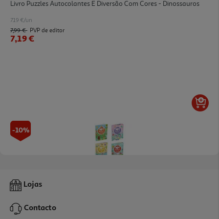
Livro Puzzles Autocolantes E Diversão Com Cores - Dinossauros
7.19 €/un
7,99 €
PVP de editor
7,19 €
-10%
Livro 101 Stickers Europrice Modelos Sortidos
Lojas
1.82 €/un
2,02 €
PVP de editor
Contacto
1,82 €