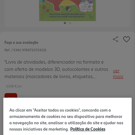
Faça a sua avaliação
Ref. / EAN:
9789720724151
"Livro de atividades, diferenciador no formato e
com oferta de modelos 3D, autocolantes e outros
ver
materiais (marcadores de livros, etiquetas,
mais
pendurantes de porta e cartões). Tema comercial e
10.98 €/un
bastante procurado pelos pais. Atividades
divertidas direcionado s para o público pré-escolar."
-10%
Ao clicar em "Aceitar todos os cookies", concorda com o
12,20 €
PVP de editor
armazenamento de cookies no seu dispositivo para melhorar
10,98 €
a navegação no site, analisar a utilização do site e ajudar nas
nossas iniciativas de marketing.
Política de Cookies
Notas de preparação