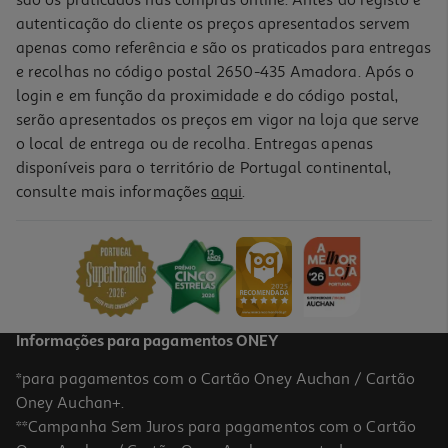
autenticação do cliente os preços apresentados servem
apenas como referência e são os praticados para entregas
e recolhas no código postal 2650-435 Amadora. Após o
login e em função da proximidade e do código postal,
-10%
serão apresentados os preços em vigor na loja que serve
o local de entrega ou de recolha. Entregas apenas
disponíveis para o território de Portugal continental,
consulte mais informações
aqui
.
Livro Aprende A Desenhar Dinossauros E Outros Animais
12.96 €/un
14,40 €
PVP de editor
12,96 €
Informações para pagamentos ONEY
*para pagamentos com o Cartão Oney Auchan / Cartão
Oney Auchan+.
**Campanha Sem Juros para pagamentos com o Cartão