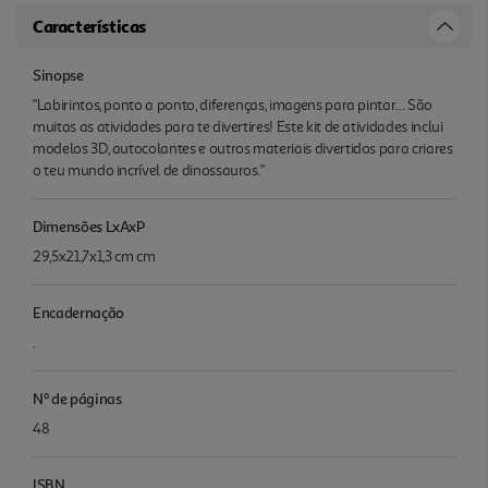
Características
Sinopse
"Labirintos, ponto a ponto, diferenças, imagens para pintar... São
muitas as atividades para te divertires! Este kit de atividades inclui
modelos 3D, autocolantes e outros materiais divertidos para criares
o teu mundo incrível de dinossauros."
Dimensões LxAxP
29,5x21,7x1,3 cm cm
Encadernação
.
Nº de páginas
48
ISBN