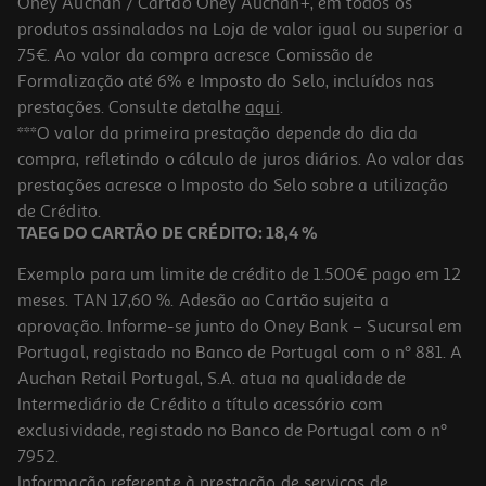
Oney Auchan / Cartão Oney Auchan+, em todos os
-10%
produtos assinalados na Loja de valor igual ou superior a
75€. Ao valor da compra acresce Comissão de
Formalização até 6% e Imposto do Selo, incluídos nas
prestações. Consulte detalhe
aqui
.
Colormania Livro De Atividades Azul Escuro
***O valor da primeira prestação depende do dia da
compra, refletindo o cálculo de juros diários. Ao valor das
8.99 €/un
prestações acresce o Imposto do Selo sobre a utilização
9,99 €
PVP de editor
8,99 €
de Crédito.
TAEG DO CARTÃO DE CRÉDITO: 18,4 %
Exemplo para um limite de crédito de 1.500€ pago em 12
meses. TAN 17,60 %. Adesão ao Cartão sujeita a
aprovação. Informe-se junto do Oney Bank – Sucursal em
Portugal, registado no Banco de Portugal com o nº 881. A
Auchan Retail Portugal, S.A. atua na qualidade de
Intermediário de Crédito a título acessório com
-15%
exclusividade, registado no Banco de Portugal com o nº
7952.
Informação referente à prestação de serviços de