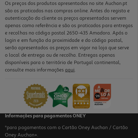
Os preços dos produtos apresentados no site Auchan.pt
são os praticados nas compras online. Antes do registo e
autenticação do cliente os preços apresentados servem
apenas como referência e são os praticados para entregas
e recolhas no código postal 2650-435 Amadora. Após o
login e em função da proximidade e do código postal,
-10%
serão apresentados os preços em vigor na loja que serve
o local de entrega ou de recolha. Entregas apenas
disponíveis para o território de Portugal continental,
consulte mais informações
aqui
.
Livro K-Pop - Livro De Fãs
13.95 €/un
15,50 €
PVP de editor
13,95 €
Informações para pagamentos ONEY
*para pagamentos com o Cartão Oney Auchan / Cartão
Oney Auchan+.