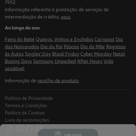
7952.
Informação referente à prestação de serviços de
intermediação de crédito,
aqui
.
Livro O Pior Livro Do Mundo
Ao longo do ano
11.61 €/un
12,90 €
PVP de editor
Feira do Bebé
Queijos, Vinhos e Enchidos
Carnaval
Dia
11,61 €
dos Namorados
Dia do Pai
Páscoa
Dia da Mãe
Regresso
às Aulas
Singles' Day
Black Friday
Cyber Monday
Natal
Boxing Days
Samsung Unpacked
After Hours
Vida
saudável
Informação de
recolha de produto
.
Política de Privacidade
-10%
Termos e Condições
Política de Cookies
Livro de reclamações
Livro O Urso De Companhia
adicionar