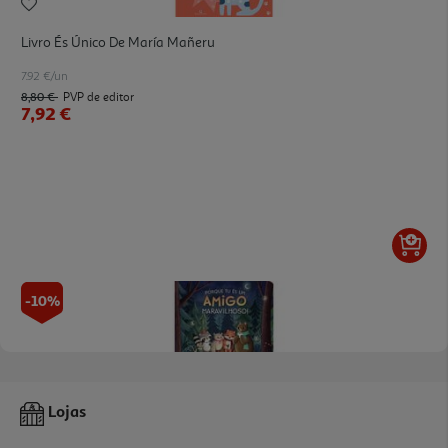
Livro És Único De María Mañeru
7.92 €/un
8,80 €
PVP de editor
7,92 €
-10%
Livro Porque Tu És Um Amigo Maravilhoso De Em Bruce
Lojas
6.93 €/un