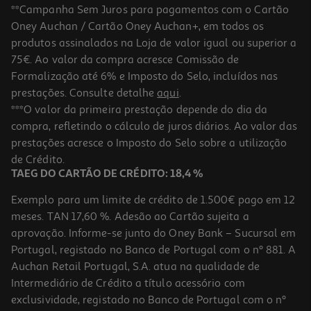
**Campanha Sem Juros para pagamentos com o Cartão
Oney Auchan / Cartão Oney Auchan+, em todos os
-10%
produtos assinalados na Loja de valor igual ou superior a
75€. Ao valor da compra acresce Comissão de
Formalização até 6% e Imposto do Selo, incluídos nas
prestações. Consulte detalhe
aqui
.
Livro Toca A Sair - Livro De Histórias
***O valor da primeira prestação depende do dia da
compra, refletindo o cálculo de juros diários. Ao valor das
13.49 €/un
prestações acresce o Imposto do Selo sobre a utilização
14,99 €
PVP de editor
13,49 €
de Crédito.
TAEG DO CARTÃO DE CRÉDITO: 18,4 %
Exemplo para um limite de crédito de 1.500€ pago em 12
meses. TAN 17,60 %. Adesão ao Cartão sujeita a
aprovação. Informe-se junto do Oney Bank – Sucursal em
Portugal, registado no Banco de Portugal com o nº 881. A
Auchan Retail Portugal, S.A. atua na qualidade de
Intermediário de Crédito a título acessório com
-10%
exclusividade, registado no Banco de Portugal com o nº