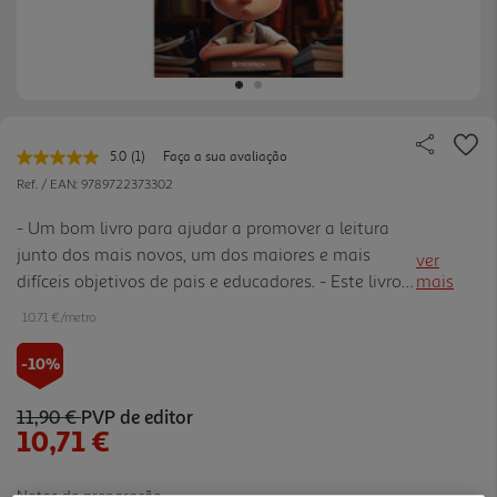
5.0
(1)
Faça a sua avaliação
Leu
uma
Ref. / EAN:
9789722373302
avaliação.
Link
- Um bom livro para ajudar a promover a leitura
para
junto dos mais novos, um dos maiores e mais
a
ver
mesma
difíceis objetivos de pais e educadores. - Este livro
mais
página.
estimula a imaginação das crianças e desperta
10.71 €/metro
nelas o interesse pelos livros, de forma lúdica. -
Obras bem de senhadas para a faixa etária a que
-10%
se destinam: a linguagem é ajustada, os capítulos
são curtos e as ilustrações são muito apelativas.
11,90 €
PVP de editor
10,71 €
Notas de preparação