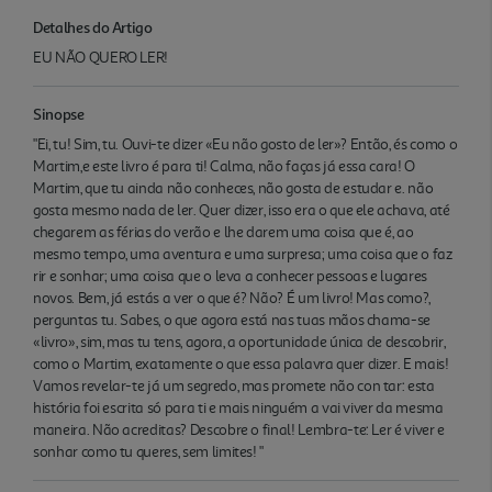
Detalhes do Artigo
EU NÃO QUERO LER!
Sinopse
"Ei, tu! Sim, tu. Ouvi-te dizer «Eu não gosto de ler»? Então, és como o
Martim,e este livro é para ti! Calma, não faças já essa cara! O
Martim, que tu ainda não conheces, não gosta de estudar e. não
gosta mesmo nada de ler. Quer dizer, isso era o que ele achava, até
chegarem as férias do verão e lhe darem uma coisa que é, ao
mesmo tempo, uma aventura e uma surpresa; uma coisa que o faz
rir e sonhar; uma coisa que o leva a conhecer pessoas e lugares
novos. Bem, já estás a ver o que é? Não? É um livro! Mas como?,
perguntas tu. Sabes, o que agora está nas tuas mãos chama-se
«livro», sim, mas tu tens, agora, a oportunidade única de descobrir,
como o Martim, exatamente o que essa palavra quer dizer. E mais!
Vamos revelar-te já um segredo, mas promete não con tar: esta
história foi escrita só para ti e mais ninguém a vai viver da mesma
maneira. Não acreditas? Descobre o final! Lembra-te: Ler é viver e
sonhar como tu queres, sem limites! "