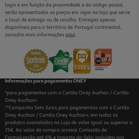
login e em função da proximidade e do código postal,
-10%
serão apresentados os preços em vigor na loja que serve
o local de entrega ou de recolha. Entregas apenas
disponíveis para o território de Portugal continental,
consulte mais informações
aqui
.
Livro Um Beijinho De Eoin Mclaughlin
13.46 €/un
14,95 €
PVP de editor
13,46 €
Informações para pagamentos ONEY
*para pagamentos com o Cartão Oney Auchan / Cartão
Oney Auchan+.
**Campanha Sem Juros para pagamentos com o Cartão
Oney Auchan / Cartão Oney Auchan+, em todos os
-10%
produtos assinalados na Loja de valor igual ou superior a
75€. Ao valor da compra acresce Comissão de
Formalização até 6% e Imposto do Selo, incluídos nas