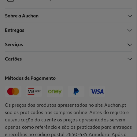
Sobre a Auchan
Entregas
-30%
Serviços
Cartões
Livro Ursito Tito - Vamos De Férias De Benji Davies
6.93 €/un
Métodos de Pagamento
9,90 €
PVP de editor
6,93 €
Os preços dos produtos apresentados no site Auchan.pt
são os praticados nas compras online. Antes do registo e
autenticação do cliente os preços apresentados servem
apenas como referência e são os praticados para entregas
e recolhas no código postal 2650-435 Amadora. Após o