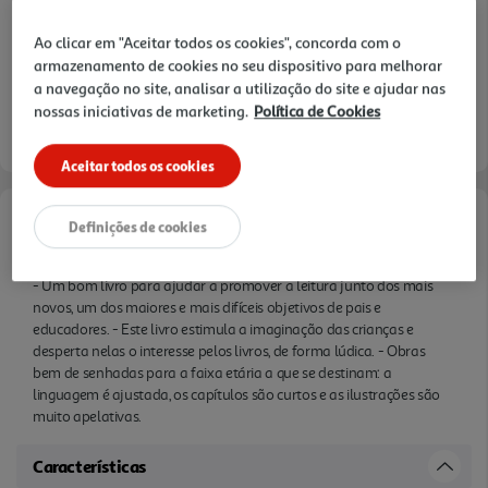
Ao clicar em "Aceitar todos os cookies", concorda com o
armazenamento de cookies no seu dispositivo para melhorar
a navegação no site, analisar a utilização do site e ajudar nas
nossas iniciativas de marketing.
Política de Cookies
Aceitar todos os cookies
Definições de cookies
Informações de Marketing
- Um bom livro para ajudar a promover a leitura junto dos mais
novos, um dos maiores e mais difíceis objetivos de pais e
educadores. - Este livro estimula a imaginação das crianças e
desperta nelas o interesse pelos livros, de forma lúdica. - Obras
bem de senhadas para a faixa etária a que se destinam: a
linguagem é ajustada, os capítulos são curtos e as ilustrações são
muito apelativas.
Características