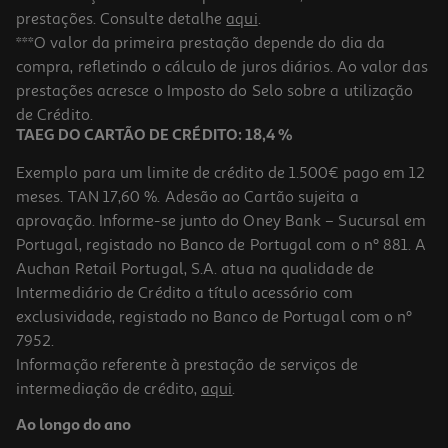
prestações. Consulte detalhe
aqui
.
Livro 365+1 Piadas De Rir Até Explodir Vol Iii
***O valor da primeira prestação depende do dia da
compra, refletindo o cálculo de juros diários. Ao valor das
13.41 €/un
prestações acresce o Imposto do Selo sobre a utilização
14,90 €
PVP de editor
13,41 €
de Crédito.
TAEG DO CARTÃO DE CRÉDITO: 18,4 %
Exemplo para um limite de crédito de 1.500€ pago em 12
meses. TAN 17,60 %. Adesão ao Cartão sujeita a
aprovação. Informe-se junto do Oney Bank – Sucursal em
Portugal, registado no Banco de Portugal com o nº 881. A
Auchan Retail Portugal, S.A. atua na qualidade de
Intermediário de Crédito a título acessório com
-10%
exclusividade, registado no Banco de Portugal com o nº
7952.
Informação referente à prestação de serviços de
intermediação de crédito,
aqui
.
Livro Ursito Tito - Um Dia Na Escola
Ao longo do ano
8.91 €/un