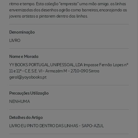
ritmo e tempo. Esta coleção "empresta" uma mão amiga. as linhas
envernizadas dos desenhos agirão como barreiras, encorajando os
jovens artistas a pintarem dentro das linhas.
Denominação
LIVRO
Nome e Morada
YY BOOKS PORTUGAL, UNIPESSOAL, LDA Impasse Fernão Lopes nº
11 e 11ª - C.E.S.E. VI - Armazém M - 2710-090 Sintra
geral@yoyobooks.pt
Precauções Utilização
NENHUMA
Detalhes do Artigo
LIVRO EU PINTO DENTRO DAS LINHAS - SAPO-AZUL