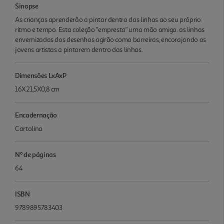
Sinopse
As crianças aprenderão a pintar dentro das linhas ao seu próprio
ritmo e tempo. Esta coleção "empresta" uma mão amiga. as linhas
envernizadas dos desenhos agirão como barreiras, encorajando os
jovens artistas a pintarem dentro das linhas.
Dimensões LxAxP
16X21,5X0,8 cm
Encadernação
Cartolina
Nº de páginas
64
ISBN
9789895783403