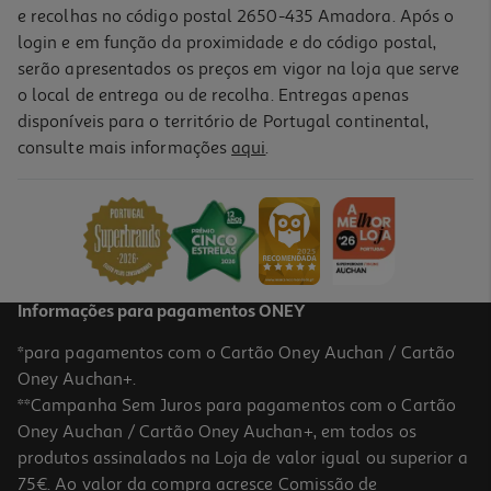
e recolhas no código postal 2650-435 Amadora. Após o
login e em função da proximidade e do código postal,
-10%
serão apresentados os preços em vigor na loja que serve
o local de entrega ou de recolha. Entregas apenas
disponíveis para o território de Portugal continental,
consulte mais informações
aqui
.
Livro Bluey: Superautocolantes - Livro De Atividades
11.66 €/un
12,95 €
PVP de editor
11,66 €
Informações para pagamentos ONEY
*para pagamentos com o Cartão Oney Auchan / Cartão
Oney Auchan+.
**Campanha Sem Juros para pagamentos com o Cartão
Oney Auchan / Cartão Oney Auchan+, em todos os
-10%
produtos assinalados na Loja de valor igual ou superior a
75€. Ao valor da compra acresce Comissão de