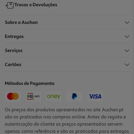
Trocas e Devoluções
Sobre a Auchan
Entregas
-10%
Serviços
Cartões
Livro Eu Pinto Dentro Linhas
7.19 €/un
Métodos de Pagamento
7,99 €
PVP de editor
7,19 €
Os preços dos produtos apresentados no site Auchan.pt
são os praticados nas compras online. Antes do registo e
autenticação do cliente os preços apresentados servem
apenas como referência e são os praticados para entregas