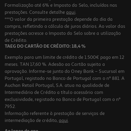
Formalização até 6% e Imposto do Selo, incluídos nas
prestações. Consulte detalhe
aqui
.
Livro Unicórnia: Livro De Atividades Ana Punset
***O valor da primeira prestação depende do dia da
compra, refletindo o cálculo de juros diários. Ao valor das
13.46 €/un
prestações acresce o Imposto do Selo sobre a utilização
14,95 €
PVP de editor
13,46 €
de Crédito.
TAEG DO CARTÃO DE CRÉDITO: 18,4 %
Exemplo para um limite de crédito de 1.500€ pago em 12
meses. TAN 17,60 %. Adesão ao Cartão sujeita a
aprovação. Informe-se junto do Oney Bank – Sucursal em
Portugal, registado no Banco de Portugal com o nº 881. A
Auchan Retail Portugal, S.A. atua na qualidade de
Intermediário de Crédito a título acessório com
exclusividade, registado no Banco de Portugal com o nº
7952.
Informação referente à prestação de serviços de
intermediação de crédito,
aqui
.
Livro Vitrais Para Colorir Dinossauros