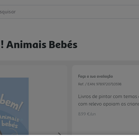
squisar
m! Animais Bebés
Faça a sua avaliação
Ref. / EAN:
9789720710598
Livros de pintar com temas 
com relevo apoiam as crianç
8.99 €/un
Next