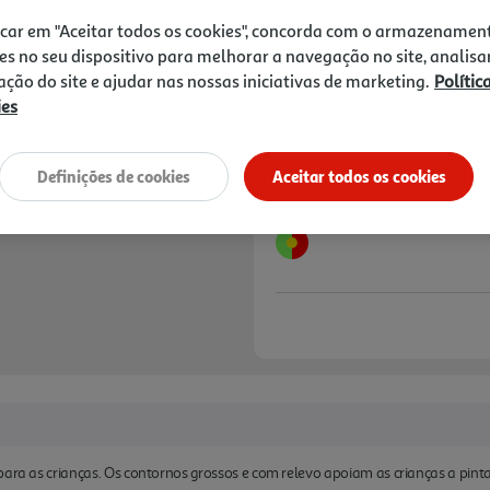
10,00 €
PVP de editor
8,99 €
icar em "Aceitar todos os cookies", concorda com o armazenamen
es no seu dispositivo para melhorar a navegação no site, analisa
zação do site e ajudar nas nossas iniciativas de marketing.
Polític
Notas de preparação
ies
Definições de cookies
Aceitar todos os cookies
para as crianças. Os contornos grossos e com relevo apoiam as crianças a pinta