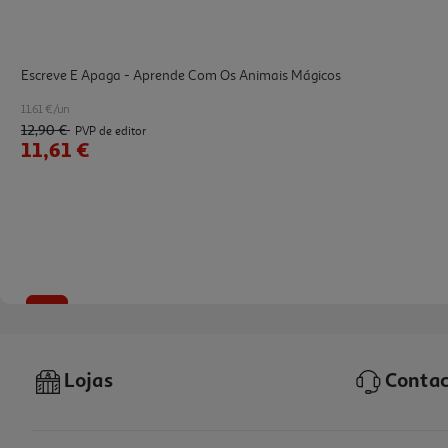
Escreve E Apaga - Aprende Com Os Animais Mágicos
11.61 €/un
12,90 €
PVP de editor
11,61 €
-10%
Lojas
Contac