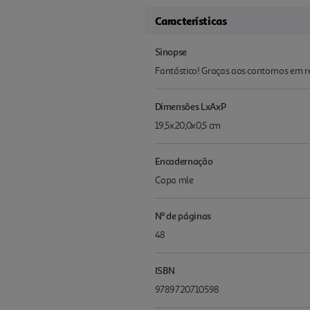
Características
Sinopse
Fantástico! Graças aos contornos em rel
Dimensões LxAxP
19,5x20,0x0,5 cm
Encadernação
Capa mle
Nº de páginas
48
ISBN
9789720710598