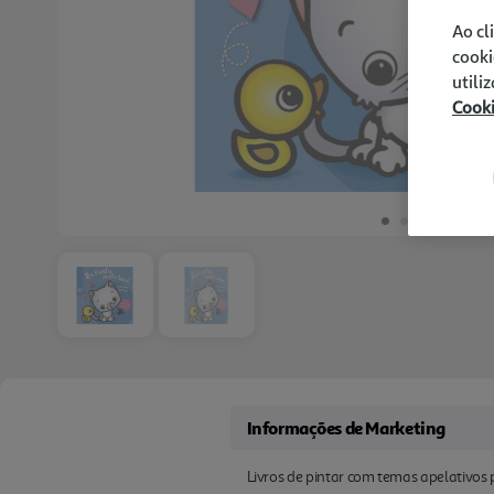
Ao cl
cooki
utili
Cook
Informações de Marketing
Livros de pintar com temas apelativos 