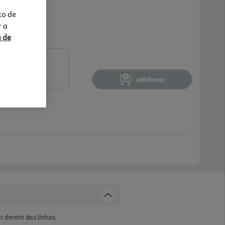
to de
r a
a de
adicionar
r dentro das linhas.