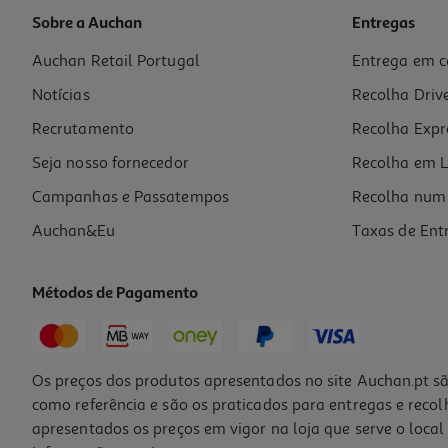
Sobre a Auchan
Entregas
Auchan Retail Portugal
Entrega em c
Livro O Livro Da Tinta Mágica - Unicórnios
Notícias
Recolha Driv
11.61 €/un
12,90 €
PVP de editor
Recrutamento
Recolha Expr
11,61 €
Seja nosso fornecedor
Recolha em L
Campanhas e Passatempos
Recolha num 
Auchan&Eu
Taxas de Ent
Métodos de Pagamento
-10%
Os preços dos produtos apresentados no site Auchan.pt sã
como referência e são os praticados para entregas e reco
apresentados os preços em vigor na loja que serve o local 