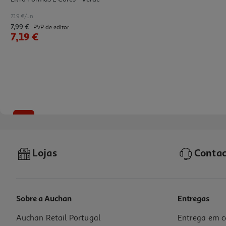
7.19 €/un
7,99 €
PVP de editor
7,19 €
-10%
Lojas
Contac
Sobre a Auchan
Entregas
Auchan Retail Portugal
Entrega em c
Livro Formas E Cores - Rosa