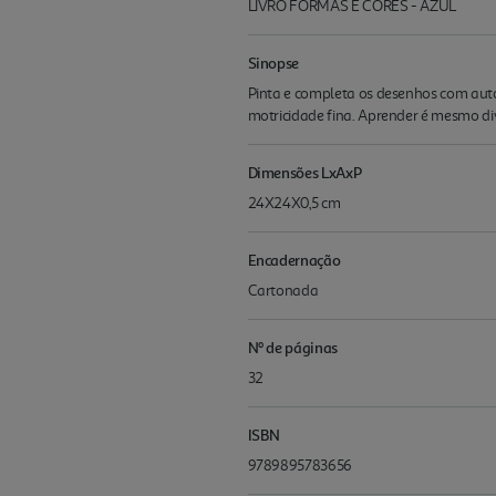
LIVRO FORMAS E CORES - AZUL
Sinopse
Pinta e completa os desenhos com auto
motricidade fina. Aprender é mesmo di
Dimensões LxAxP
24X24X0,5 cm
Encadernação
Cartonada
Nº de páginas
32
ISBN
9789895783656