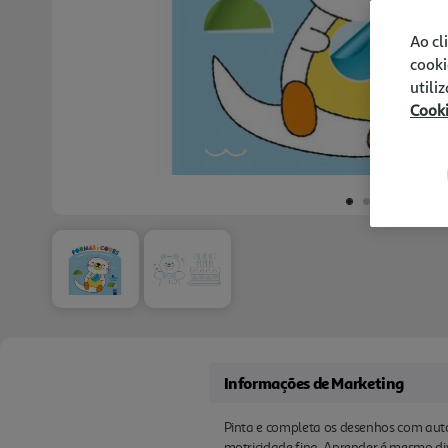
Ao cl
cooki
utili
Cook
Informações de Marketing
Pinta e completa os desenhos com auto
motricidade fina. Aprender é mesmo di