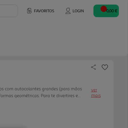
FAVORITOS
LOGIN
0,00 €
os com autocolantes grandes (para mãos
ver
mais
ormas geométricas. Para te divertires e
 fina. Aprender é mesmo divertido!