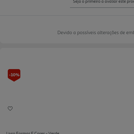
Devido a possíveis alterações de e
-10%
Livro Formas E Cores - Verde