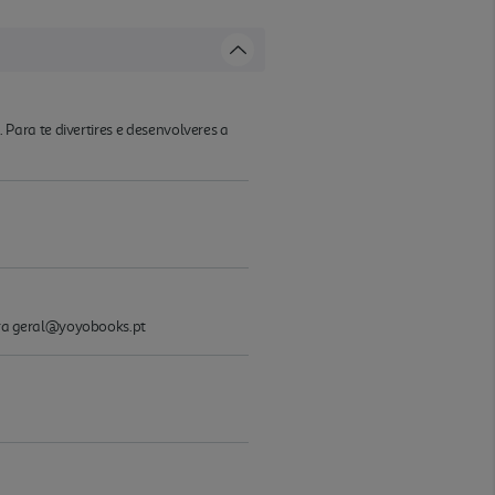
ara te divertires e desenvolveres a
tra geral@yoyobooks.pt