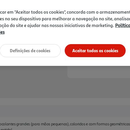
7,99 €
PVP de editor
7,19 €
icar em "Aceitar todos os cookies", concorda com o armazenamen
es no seu dispositivo para melhorar a navegação no site, analisa
Notas de preparação
zação do site e ajudar nas nossas iniciativas de marketing.
Polític
ies
Definições de cookies
Aceitar todos os cookies
colantes grandes (para mãos pequenas), coloridos e com formas geométricas. P
vertido!