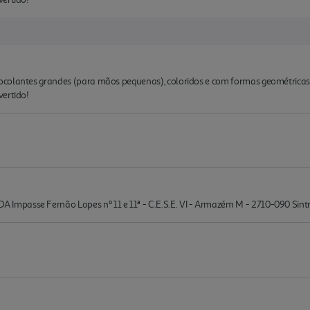
colantes grandes (para mãos pequenas), coloridos e com formas geométricas. P
vertido!
mpasse Fernão Lopes nº 11 e 11ª - C.E.S.E. VI - Armazém M - 2710-090 Sin