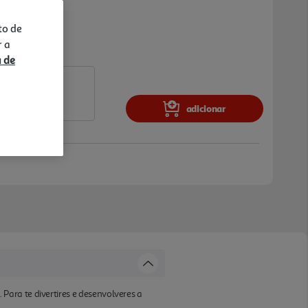
to de
r a
a de
adicionar
ara te divertires e desenvolveres a