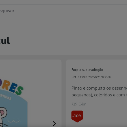
squisar
zul
Faça a sua avaliação
Ref. / EAN:
9789895783656
Pinta e completa os desenh
pequenas), coloridos e com f
desenvolveres a motricidade
7.19 €/un
-10%
Next