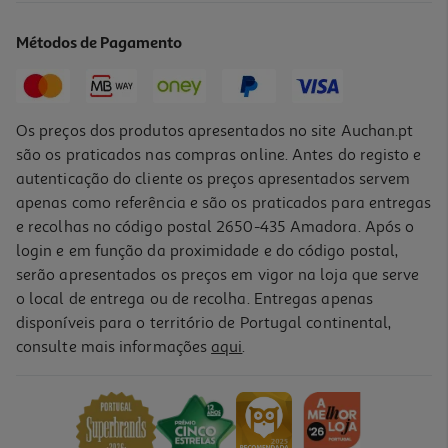
14.31 €/un
Métodos de Pagamento
15,90 €
PVP de editor
14,31 €
Os preços dos produtos apresentados no site Auchan.pt
são os praticados nas compras online. Antes do registo e
autenticação do cliente os preços apresentados servem
apenas como referência e são os praticados para entregas
e recolhas no código postal 2650-435 Amadora. Após o
login e em função da proximidade e do código postal,
-10%
serão apresentados os preços em vigor na loja que serve
o local de entrega ou de recolha. Entregas apenas
disponíveis para o território de Portugal continental,
consulte mais informações
aqui
.
Livro Um Amigo Surpresa De Geronimo Stilton
10.71 €/un
11,90 €
PVP de editor
10,71 €