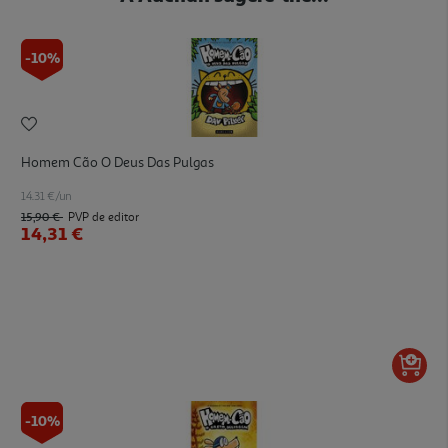
-10%
Homem Cão O Deus Das Pulgas
14.31 €/un
15,90 €
PVP de editor
14,31 €
-10%