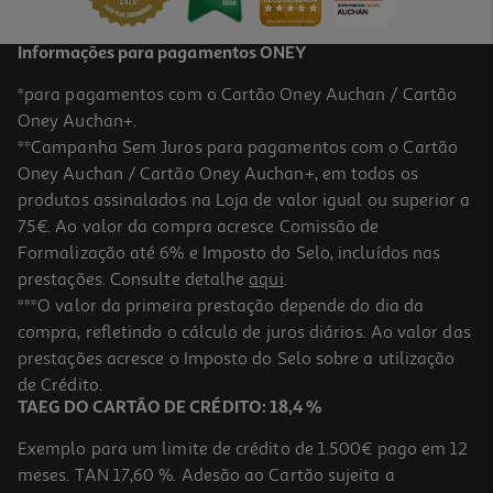
Informações para pagamentos ONEY
*para pagamentos com o Cartão Oney Auchan / Cartão
Oney Auchan+.
**Campanha Sem Juros para pagamentos com o Cartão
Oney Auchan / Cartão Oney Auchan+, em todos os
-10%
produtos assinalados na Loja de valor igual ou superior a
75€. Ao valor da compra acresce Comissão de
Formalização até 6% e Imposto do Selo, incluídos nas
prestações. Consulte detalhe
aqui
.
Livro Homem-Cão: Uma História De Dois Gatinhos Dav Pilkey
***O valor da primeira prestação depende do dia da
compra, refletindo o cálculo de juros diários. Ao valor das
14.31 €/un
prestações acresce o Imposto do Selo sobre a utilização
15,90 €
PVP de editor
14,31 €
de Crédito.
TAEG DO CARTÃO DE CRÉDITO: 18,4 %
Exemplo para um limite de crédito de 1.500€ pago em 12
meses. TAN 17,60 %. Adesão ao Cartão sujeita a