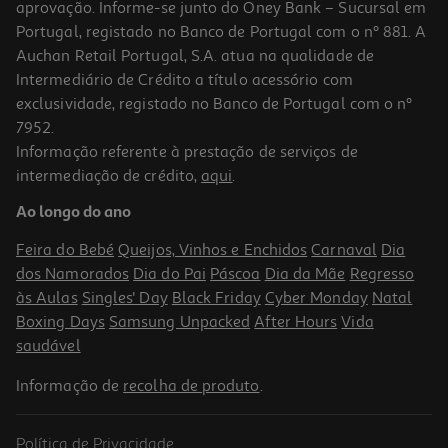
aprovação. Informe-se junto do Oney Bank – Sucursal em
Portugal, registado no Banco de Portugal com o nº 881. A
Auchan Retail Portugal, S.A. atua na qualidade de
Intermediário de Crédito a título acessório com
-10%
exclusividade, registado no Banco de Portugal com o nº
7952.
Informação referente à prestação de serviços de
intermediação de crédito,
aqui
.
O Bando Da Meia-Noite
Ao longo do ano
14.99 €/un
16,65 €
PVP de editor
Feira do Bebé
Queijos, Vinhos e Enchidos
Carnaval
Dia
14,99 €
dos Namorados
Dia do Pai
Páscoa
Dia da Mãe
Regresso
às Aulas
Singles' Day
Black Friday
Cyber Monday
Natal
Boxing Days
Samsung Unpacked
After Hours
Vida
saudável
Informação de
recolha de produto
.
Política de Privacidade
-10%