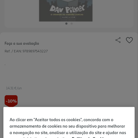
Faça a sua avaliação
Ref. / EAN:
9789897543227
.
14.31 €/un
-10%
15,90 €
PVP de editor
Ao clicar em "Aceitar todos os cookies", concorda com o
14,31 €
armazenamento de cookies no seu dispositivo para melhorar
a navegação no site, analisar a utilização do site e ajudar nas
Notas de preparação