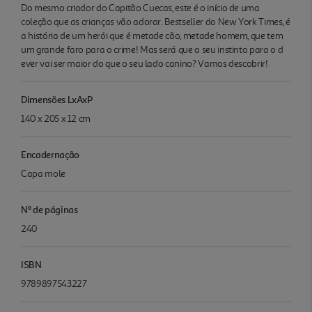
Do mesmo criador do Capitão Cuecas, este é o início de uma
coleção que as crianças vão adorar. Bestseller do New York Times, é
a história de um herói que é metade cão, metade homem, que tem
um grande faro para o crime! Mas será que o seu instinto para o d
ever vai ser maior do que o seu lado canino? Vamos descobrir!
Dimensões LxAxP
140 x 205 x 12 cm
Encadernação
Capa mole
Nº de páginas
240
ISBN
9789897543227