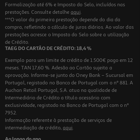
Formalização até 6% e Imposto do Selo, incluídos nas
prestações. Consulte detalhe
aqui
.
Livro Isto Não É Um Livro (é O Meu Agradecimento Disfarçado)
***O valor da primeira prestação depende do dia da
compra, refletindo o cálculo de juros diários. Ao valor das
11.69 €/un
prestações acresce o Imposto do Selo sobre a utilização
12,99 €
PVP de editor
11,69 €
de Crédito.
TAEG DO CARTÃO DE CRÉDITO: 18,4 %
Exemplo para um limite de crédito de 1.500€ pago em 12
meses. TAN 17,60 %. Adesão ao Cartão sujeita a
aprovação. Informe-se junto do Oney Bank – Sucursal em
Portugal, registado no Banco de Portugal com o nº 881. A
Auchan Retail Portugal, S.A. atua na qualidade de
Intermediário de Crédito a título acessório com
-10%
exclusividade, registado no Banco de Portugal com o nº
7952.
Informação referente à prestação de serviços de
intermediação de crédito,
aqui
.
Livro Um Cão-Salsicha Muito Palerma
Ao longo do ano