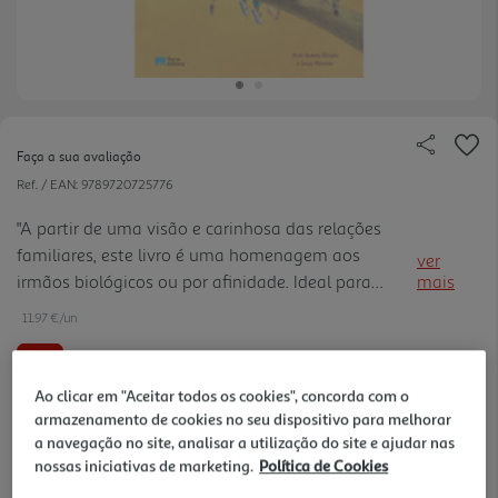
Faça a sua avaliação
Ref. / EAN:
9789720725776
"A partir de uma visão e carinhosa das relações
familiares, este livro é uma homenagem aos
ver
irmãos biológicos ou por afinidade. Ideal para
mais
leitura partilhada em família."
11.97 €/un
-10%
Ao clicar em "Aceitar todos os cookies", concorda com o
13,30 €
PVP de editor
armazenamento de cookies no seu dispositivo para melhorar
11,97 €
a navegação no site, analisar a utilização do site e ajudar nas
nossas iniciativas de marketing.
Política de Cookies
Notas de preparação