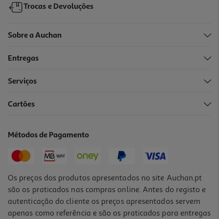
Trocas e Devoluções
Sobre a Auchan
Entregas
-10%
Serviços
Cartões
Livro Um Amigo De Presente De Victor D. O. Santos
12.56 €/un
Métodos de Pagamento
13,95 €
PVP de editor
12,56 €
Os preços dos produtos apresentados no site Auchan.pt
são os praticados nas compras online. Antes do registo e
autenticação do cliente os preços apresentados servem
apenas como referência e são os praticados para entregas