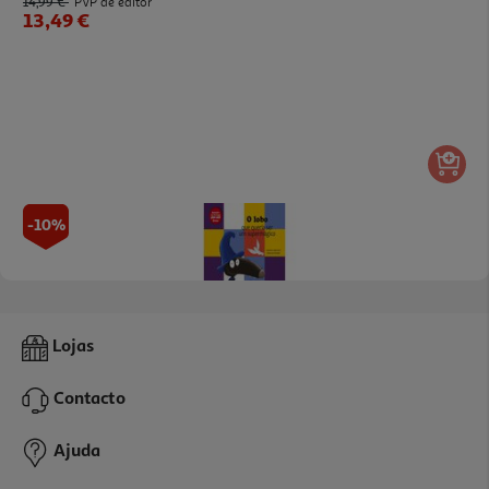
14,99 €
PVP de editor
13,49 €
-10%
Livro O Lobo Que Queria Ser Um Supermágico
Lojas
11.69 €/un
12,99 €
PVP de editor
Contacto
11,69 €
Ajuda