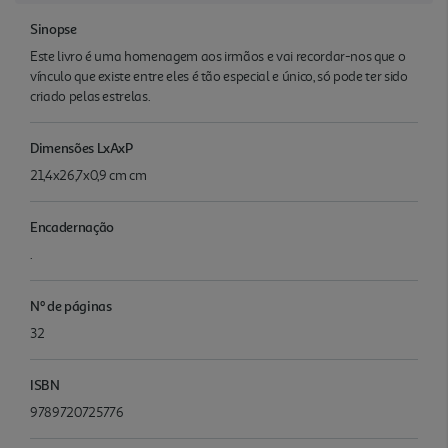
Sinopse
Este livro é uma homenagem aos irmãos e vai recordar-nos que o
vínculo que existe entre eles é tão especial e único, só pode ter sido
criado pelas estrelas.
Dimensões LxAxP
21,4x26,7x0,9 cm cm
Encadernação
.
Nº de páginas
32
ISBN
9789720725776