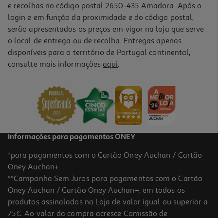
e recolhas no código postal 2650-435 Amadora. Após o
login e em função da proximidade e do código postal,
-10%
serão apresentados os preços em vigor na loja que serve
o local de entrega ou de recolha. Entregas apenas
disponíveis para o território de Portugal continental,
consulte mais informações
aqui
.
Livro Só Um Abracinho
11.61 €/un
12,90 €
PVP de editor
11,61 €
Informações para pagamentos ONEY
*para pagamentos com o Cartão Oney Auchan / Cartão
Oney Auchan+.
**Campanha Sem Juros para pagamentos com o Cartão
Oney Auchan / Cartão Oney Auchan+, em todos os
-10%
produtos assinalados na Loja de valor igual ou superior a
75€. Ao valor da compra acresce Comissão de