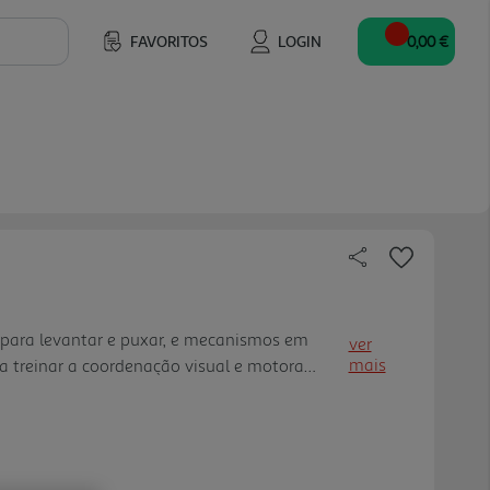
FAVORITOS
LOGIN
0,00 €
 para levantar e puxar, e mecanismos em
ver
mais
ra treinar a coordenação visual e motora
ncantadoras e uma aba que desliza em todas
aprendem ao mesmo tempo que brincam -
 banho sozinho!