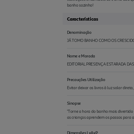
banho sozinho!
Características
Denominação
JÁ TOMO BANHO COMO OS CRESCIDOS
Nome e Morada
EDITORIAL PRESENÇA ESTARADA DAS
Precauções Utilização
Evitar deixar os livros à luz solar diret
Sinopse
"Torne a hora do banho mais divertida
as crianças aprendem os passos para a
Dimensões LxAxP