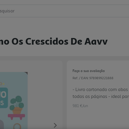
squisar
mo Os Crescidos De Aavv
Faça a sua avaliação
Ref. / EAN:
9789899221888
- Livro cartonado com abas
todas as páginas - ideal pa
(olho-mão) - Ilustrações e
9.81 €/un
as páginas - As crianças 
Tema de interesse: Já tomo
Next