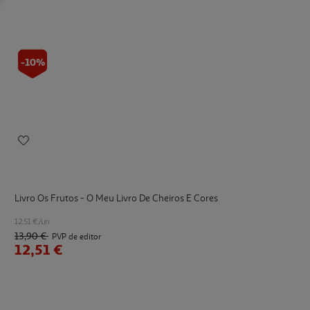
-10%
Livro Os Frutos - O Meu Livro De Cheiros E Cores
12.51 €/un
13,90 €
PVP de editor
12,51 €