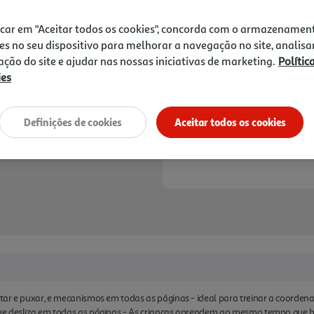
10,90 €
PVP de editor
9,81 €
icar em "Aceitar todos os cookies", concorda com o armazenamen
es no seu dispositivo para melhorar a navegação no site, analisa
Notas de preparação
zação do site e ajudar nas nossas iniciativas de marketing.
Polític
ies
Definições de cookies
Aceitar todos os cookies
tar e puxar, e mecanismos em todas as páginas - ideal para treinar a coorden
ue desliza em todas as páginas - As crianças aprendem ao mesmo tempo que b