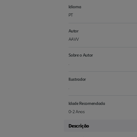
Idioma
PT
Autor
AAVV
Sobre o Autor
.
Ilustrador
.
Idade Recomendada
0-2 Anos
Descrição