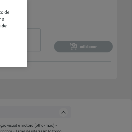
to de
r a
a de
adicionar
ação visual e motora (olho-mão) -
rincam - Tema de interesse: Já tomo