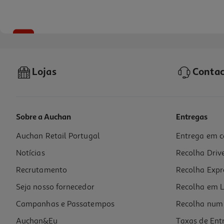
-10%
Lojas
Contac
Sobre a Auchan
Entregas
Auchan Retail Portugal
Entrega em c
Livro Leva Um Livro De Feltro - Gato
Notícias
Recolha Driv
8.99 €/un
9,99 €
PVP de editor
Recrutamento
Recolha Expr
8,99 €
Seja nosso fornecedor
Recolha em L
Campanhas e Passatempos
Recolha num 
Auchan&Eu
Taxas de Ent