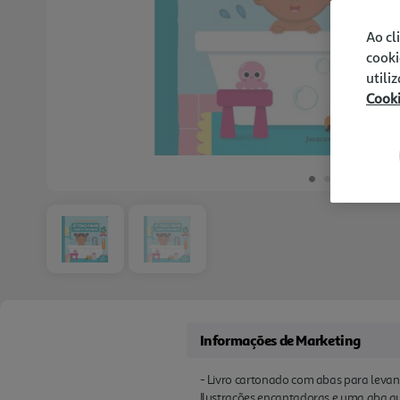
Ao cl
cooki
utili
Cook
Informações de Marketing
- Livro cartonado com abas para levan
Ilustrações encantadoras e uma aba q