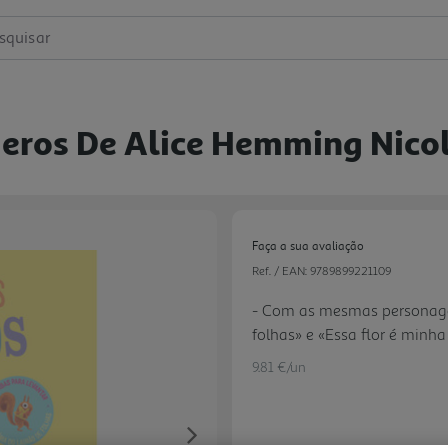
squisar
eros De Alice Hemming Nicol
Faça a sua avaliação
Ref. / EAN:
9789899221109
- Com as mesmas personagen
folhas» e «Essa flor é minh
história que promove a apr
9.81 €/un
pequeno, em cartão, e abas 
motricidade fina. - Ilustraçõ
Next