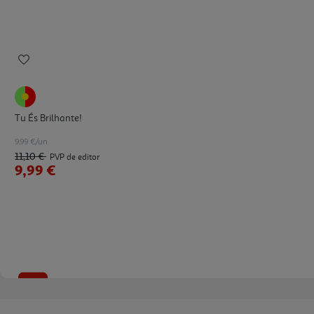
Tu És Brilhante!
9.99 €/un
11,10 €
PVP de editor
9,99 €
-10%