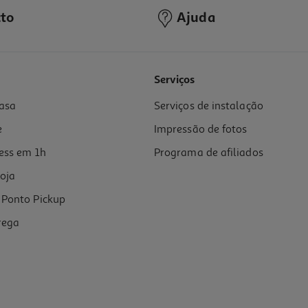
to
Ajuda
5.0
(1)
Serviços
asa
Serviços de instalação
e
Impressão de fotos
ess em 1h
Programa de afiliados
oja
Ponto Pickup
rega