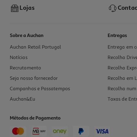
Lojas
Contac
Sobre a Auchan
Entregas
Auchan Retail Portugal
Entrega em c
Livro Bluey: O Xilofone Mágico
Notícias
Recolha Driv
16.61 €/un
18,45 €
PVP de editor
Recrutamento
Recolha Expr
16,61 €
Seja nosso fornecedor
Recolha em L
Campanhas e Passatempos
Recolha num 
Auchan&Eu
Taxas de Ent
Métodos de Pagamento