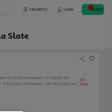
FAVORITOS
LOGIN
0,00 €
a Slate
s dos livros bestsellers: «O Ladrão das
ver
mais
a - O Esquilo e o Pássaro» - Um livro com uma
endizagem dos números. - Em formato
de grande formato, desenvol ve a
es vivas e muito coloridas de Nicola Slater.