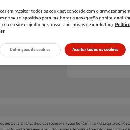
10,90 €
PVP de editor
9,81 €
icar em "Aceitar todos os cookies", concorda com o armazenamen
es no seu dispositivo para melhorar a navegação no site, analisa
Notas de preparação
zação do site e ajudar nas nossas iniciativas de marketing.
Polític
ies
Definições de cookies
Aceitar todos os cookies
 bestsellers: «O Ladrão das folhas» e «Essa flor é minha - O Esquilo e o Páss
 Em formato pequeno, em cartão, e abas de grande formato, desenvol ve a motr