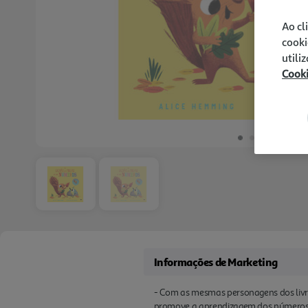
Ao cl
cooki
utili
Cook
Informações de Marketing
- Com as mesmas personagens dos livros
promove a aprendizagem dos números. -