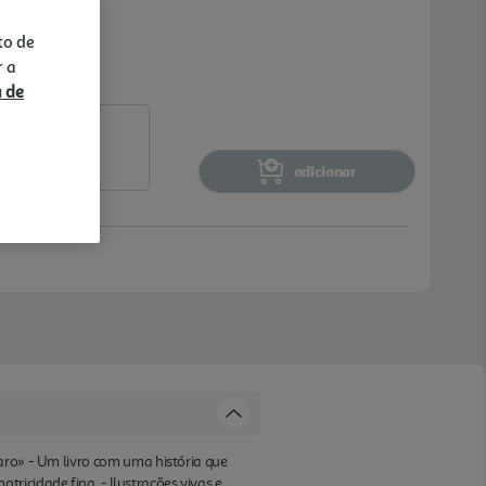
to de
r a
a de
adicionar
aro» - Um livro com uma história que
icidade fina. - Ilustrações vivas e