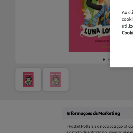
Ao cl
cooki
utili
Cook
Informações de Marketing
- Pocket Potters é a nova coleção ofici
é a porta de entrada no universo que 