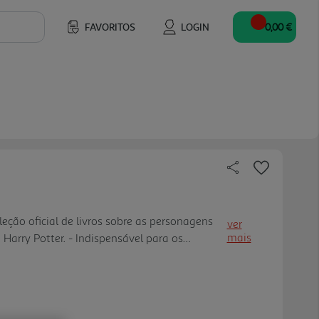
FAVORITOS
LOGIN
0,00 €
leção oficial de livros sobre as personagens
ver
mais
Harry Potter. - Indispensável para os
a de entrada no universo que encanta milhões
olume, totalmente de dicado a uma das
 factos e curiosidades icónicos, ideal para
so. - Fácil de ler e com ilustrações muito