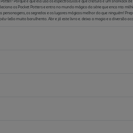
otter? Porque é que ela usa os espectróculos e que criatura é um snorkack de
eciona os Pocket Potters e entra no mundo mágico da série que enca nta mil
as personagens, os segredos e os lugares mágicos melhor do que ninguém! Prep
-leão muito barulhento. Abr e já este livro e. deixa a magia e a diversão ac