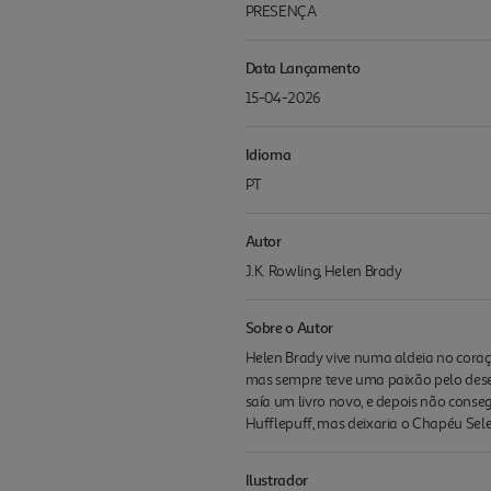
PRESENÇA
Data Lançamento
15-04-2026
Idioma
PT
Autor
J.K. Rowling, Helen Brady
Sobre o Autor
Helen Brady vive numa aldeia no coraç
mas sempre teve uma paixão pelo desen
saía um livro novo, e depois não conse
Hufflepuff, mas deixaria o Chapéu Sele
Ilustrador