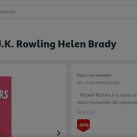
squisar
J.k. Rowling Helen Brady
Faça a sua avaliação
Ref. / EAN:
9789722377607
- Pocket Potters é a nova co
mais marcantes do universo 
pequenos leitores, é a port
14.31 €/un
em todo o mundo. - Cada v
personagens, revela todos os
-10%
iniciar a leitura deste univer
Next