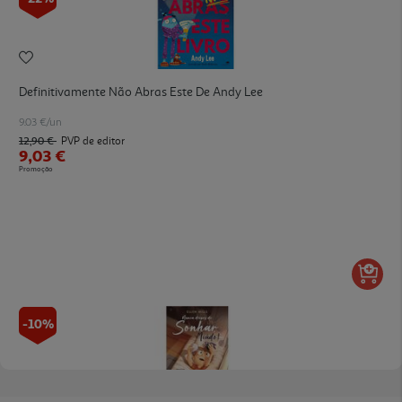
Definitivamente Não Abras Este De Andy Lee
9.03 €/un
12,90 €
PVP de editor
9,03 €
Promoção
-10%