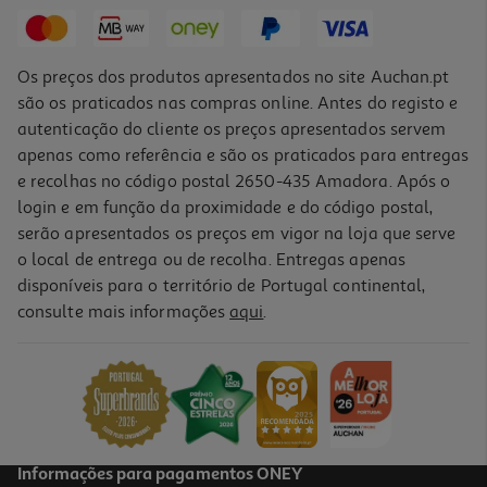
13,95 €
Os preços dos produtos apresentados no site Auchan.pt
são os praticados nas compras online. Antes do registo e
autenticação do cliente os preços apresentados servem
apenas como referência e são os praticados para entregas
e recolhas no código postal 2650-435 Amadora. Após o
login e em função da proximidade e do código postal,
-10%
serão apresentados os preços em vigor na loja que serve
o local de entrega ou de recolha. Entregas apenas
disponíveis para o território de Portugal continental,
consulte mais informações
aqui
.
Livro O Estranhão - A Vida Não Mora Aqui
13.95 €/un
15,50 €
PVP de editor
13,95 €
Informações para pagamentos ONEY