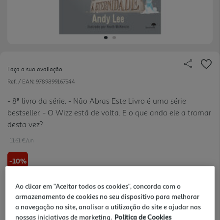
Faça a sua avaliação
Ref. / EAN:
9789899167544
- 8ª livro da série. - Não Abras Este Livro é uma série
bestseller. - O Wizz está de volta. E o que anda ele a tramar
desta vez?
11.61 €/un
-10%
12,90 €
PVP de editor
Ao clicar em "Aceitar todos os cookies", concorda com o
11,61 €
armazenamento de cookies no seu dispositivo para melhorar
a navegação no site, analisar a utilização do site e ajudar nas
nossas iniciativas de marketing.
Política de Cookies
Notas de preparação