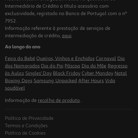
Intermediário de Crédito a título acessório com
-10%
exclusividade, registado no Banco de Portugal com o nº
7952.
Informação referente à prestação de serviços de
intermediação de crédito,
aqui
.
Livro Gatita Catita - Médica
Ao longo do ano
8.91 €/un
9,90 €
PVP de editor
Feira do Bebé
Queijos, Vinhos e Enchidos
Carnaval
Dia
8,91 €
dos Namorados
Dia do Pai
Páscoa
Dia da Mãe
Regresso
às Aulas
Singles' Day
Black Friday
Cyber Monday
Natal
Boxing Days
Samsung Unpacked
After Hours
Vida
saudável
Informação de
recolha de produto
.
Política de Privacidade
-30%
Termos e Condições
Política de Cookies