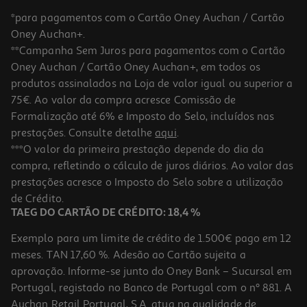
*para pagamentos com o Cartão Oney Auchan / Cartão
Oney Auchan+.
**Campanha Sem Juros para pagamentos com o Cartão
Oney Auchan / Cartão Oney Auchan+, em todos os
-10%
produtos assinalados na Loja de valor igual ou superior a
75€. Ao valor da compra acresce Comissão de
Formalização até 6% e Imposto do Selo, incluídos nas
prestações. Consulte detalhe
aqui
.
Livro Eu Não Quero Largar O Telemóvel De A.p. Hernández
***O valor da primeira prestação depende do dia da
compra, refletindo o cálculo de juros diários. Ao valor das
10.71 €/un
prestações acresce o Imposto do Selo sobre a utilização
11,90 €
PVP de editor
10,71 €
de Crédito.
TAEG DO CARTÃO DE CRÉDITO: 18,4 %
Exemplo para um limite de crédito de 1.500€ pago em 12
meses. TAN 17,60 %. Adesão ao Cartão sujeita a
aprovação. Informe-se junto do Oney Bank – Sucursal em
Portugal, registado no Banco de Portugal com o nº 881. A
Auchan Retail Portugal, S.A. atua na qualidade de