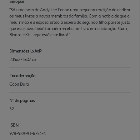
Sinopse
"Só uma nota de Andy Lee Tenho uma pequena tradição de dedicar
os meus livros a novos membros da família. Com a notícia de que o
meu irmão e a esposa estão à espera do segundo filho, parece justo
que esse novo bebé também receba um livro em celebração. Cam,
Bianca e Kit - aqui está esse livro! "
Dimensões LxAxP
235x275x07 cm
Encadernação
Capa Dura
Nº de páginas
32
ISBN
978-989-91-6754-4