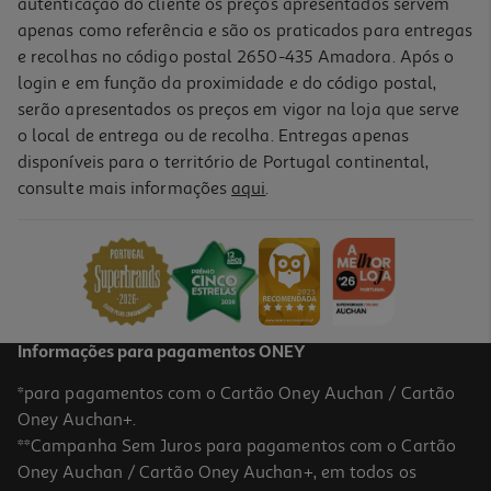
autenticação do cliente os preços apresentados servem
apenas como referência e são os praticados para entregas
e recolhas no código postal 2650-435 Amadora. Após o
login e em função da proximidade e do código postal,
-10%
serão apresentados os preços em vigor na loja que serve
o local de entrega ou de recolha. Entregas apenas
disponíveis para o território de Portugal continental,
consulte mais informações
aqui
.
Livro 7 Dias 7 Histórias: Diversão Na Quinta
8.45 €/un
9,39 €
PVP de editor
8,45 €
Informações para pagamentos ONEY
*para pagamentos com o Cartão Oney Auchan / Cartão
Oney Auchan+.
**Campanha Sem Juros para pagamentos com o Cartão
Oney Auchan / Cartão Oney Auchan+, em todos os
-30%