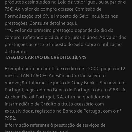
produtos assinalados na Loja de valor igual ou superior a
75€. Ao valor da compra acresce Comissão de
Formalização até 6% e Imposto do Selo, incluídos nas
prestações. Consulte detalhe
aqui
.
Livro Ursito Tito: Piloto De Corrida
***O valor da primeira prestação depende do dia da
compra, refletindo o cálculo de juros diários. Ao valor das
6.93 €/un
prestações acresce o Imposto do Selo sobre a utilização
9,90 €
PVP de editor
6,93 €
de Crédito.
Promoção
TAEG DO CARTÃO DE CRÉDITO: 18,4 %
Exemplo para um limite de crédito de 1.500€ pago em 12
meses. TAN 17,60 %. Adesão ao Cartão sujeita a
aprovação. Informe-se junto do Oney Bank – Sucursal em
Portugal, registado no Banco de Portugal com o nº 881. A
Auchan Retail Portugal, S.A. atua na qualidade de
Intermediário de Crédito a título acessório com
-10%
exclusividade, registado no Banco de Portugal com o nº
7952.
Informação referente à prestação de serviços de