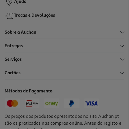
Ajuda
Trocas e Devoluções
Sobre a Auchan
Entregas
-10%
Serviços
Cartões
Livro Bluey: Unicorse Aavv
12.29 €/un
Métodos de Pagamento
13,65 €
PVP de editor
12,29 €
Os preços dos produtos apresentados no site Auchan.pt
são os praticados nas compras online. Antes do registo e