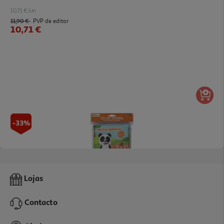
10.71 €/un
11,90 €
PVP de editor
10,71 €
-33%
Livro Canal Panda - Um Dia Especial -livro De Pano Com Textura
Lojas
8.64 €/un
14,40 €
PVP de editor
Contacto
8,64 €
Promoção