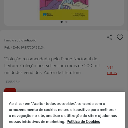
Faça a sua avaliação
Ref. / EAN:
9789720728104
"Coleção recomendada pelo Plano Nacional de
Leitura. Coleção bestseller com mais de 200 mil
ver
unidades vendidas. Autor de literatura
mais
infantojuvenil de referência em Portugal. Coleção
13.95 €/un
será publicada também no Brasil em 2025."
-10%
Ao clicar em "Aceitar todos os cookies", concorda com o
15,50 €
PVP de editor
armazenamento de cookies no seu dispositivo para melhorar
13,95 €
a navegação no site, analisar a utilização do site e ajudar nas
nossas iniciativas de marketing.
Política de Cookies
Notas de preparação