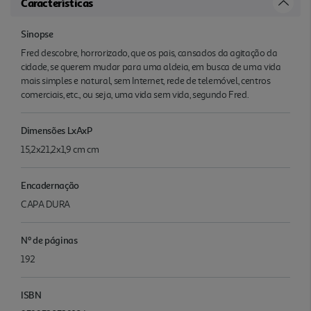
Características
Sinopse
Fred descobre, horrorizado, que os pais, cansados da agitação da
cidade, se querem mudar para uma aldeia, em busca de uma vida
mais simples e natural, sem Internet, rede de telemóvel, centros
comerciais, etc., ou seja, uma vida sem vida, segundo Fred.
Dimensões LxAxP
15,2x21,2x1,9 cm cm
Encadernação
CAPA DURA
Nº de páginas
192
ISBN