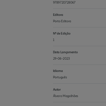
9789720728067
Editora
Porto Editora
Nº de Edição
1
Data Lançamento
29-06-2023
Idioma
Português
Autor
Álvaro Magalhães