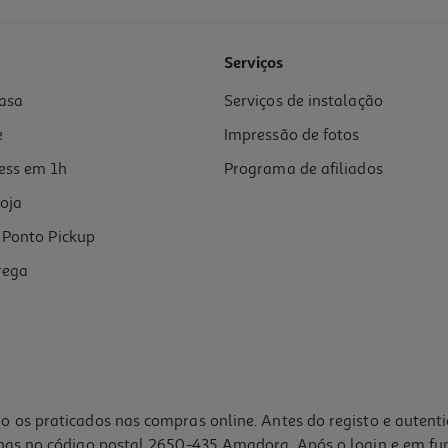
Serviços
asa
Serviços de instalação
e
Impressão de fotos
ess em 1h
Programa de afiliados
oja
Ponto Pickup
rega
o os praticados nas compras online. Antes do registo e autent
lhas no código postal 2650-435 Amadora. Após o login e em fu