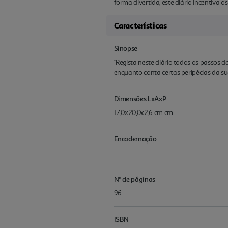
forma divertida, este diário incentiva 
Características
Sinopse
"Regista neste diário todos os passos da
enquanto conta certas peripécias da su
Dimensões LxAxP
17,0x20,0x2,6 cm cm
Encadernação
.
Nº de páginas
96
ISBN