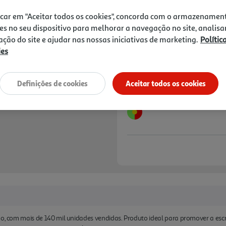
13,30 €
PVP de editor
11,97 €
icar em "Aceitar todos os cookies", concorda com o armazenamen
es no seu dispositivo para melhorar a navegação no site, analisa
zação do site e ajudar nas nossas iniciativas de marketing.
Polític
Notas de preparação
ies
Definições de cookies
Aceitar todos os cookies
ão, com mais de 140 mil unidades vendidas. Produto ideal para promover a escr