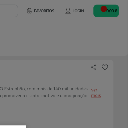
FAVORITOS
LOGIN
0,00 €
r O Estranhão, com mais de 140 mil unidades
ver
mais
 promover a escrita criativa e a imaginação.
e diário incentiva os mais novos a escreverem