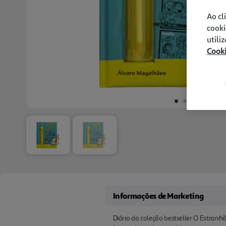
Ao cl
cooki
utili
Cook
Informações de Marketing
Diário da coleção bestseller O Estranh