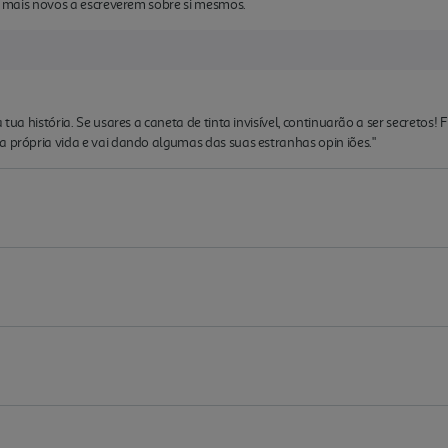
os mais novos a escreverem sobre si mesmos.
 tua história. Se usares a caneta de tinta invisível, continuarão a ser secretos!
a própria vida e vai dando algumas das suas estranhas opin iões."