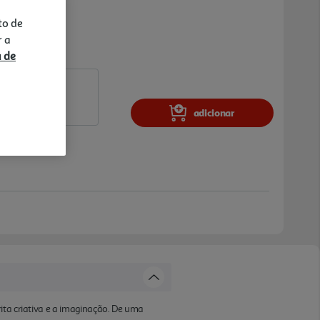
to de
r a
a de
adicionar
ita criativa e a imaginação. De uma