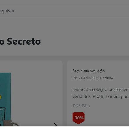
squisar
io Secreto
Faça a sua avaliação
Ref. / EAN:
9789720728067
Diário da coleção bestselle
vendidas. Produto ideal para
De uma forma divertida, est
11.97 €/un
sobre si mesmos.
-10%
Next