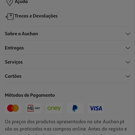
Ajuda
Trocas e Devoluções
Sobre a Auchan
Entregas
-10%
Serviços
Cartões
Livro O Lobo Em Cuecas - Uma Viagem Emocionante
11.69 €/un
Métodos de Pagamento
12,99 €
PVP de editor
11,69 €
Os preços dos produtos apresentados no site Auchan.pt
são os praticados nas compras online. Antes do registo e