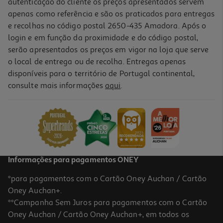
autenticação do cliente os preços apresentados servem
apenas como referência e são os praticados para entregas
e recolhas no código postal 2650-435 Amadora. Após o
login e em função da proximidade e do código postal,
serão apresentados os preços em vigor na loja que serve
o local de entrega ou de recolha. Entregas apenas
disponíveis para o território de Portugal continental,
consulte mais informações
aqui
.
Livro O Gato Das Botas
9.99 €/un
11,10 €
PVP de editor
9,99 €
Informações para pagamentos ONEY
*para pagamentos com o Cartão Oney Auchan / Cartão
Oney Auchan+.
**Campanha Sem Juros para pagamentos com o Cartão
Oney Auchan / Cartão Oney Auchan+, em todos os
-10%