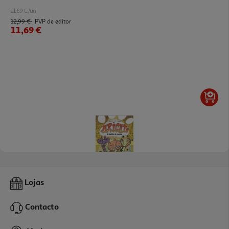
11.69 €/un
12,99 €
PVP de editor
11,69 €
Livro Arigato-O Ladrão De Cuecas:
Lojas
9.89 €/un
10,99 €
PVP de editor
Contacto
9,89 €