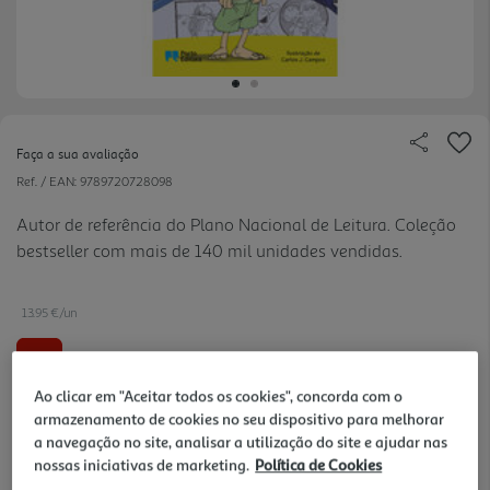
Faça a sua avaliação
Ref. / EAN:
9789720728098
Autor de referência do Plano Nacional de Leitura. Coleção
bestseller com mais de 140 mil unidades vendidas.
13.95 €/un
-10%
Ao clicar em "Aceitar todos os cookies", concorda com o
15,50 €
PVP de editor
armazenamento de cookies no seu dispositivo para melhorar
13,95 €
a navegação no site, analisar a utilização do site e ajudar nas
nossas iniciativas de marketing.
Política de Cookies
Notas de preparação