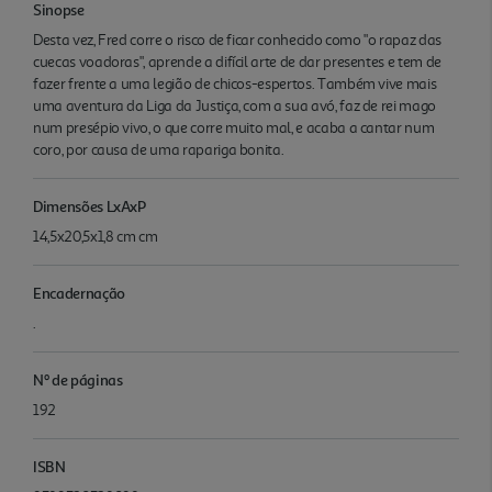
Sinopse
Desta vez, Fred corre o risco de ficar conhecido como "o rapaz das
cuecas voadoras", aprende a difícil arte de dar presentes e tem de
fazer frente a uma legião de chicos-espertos. Também vive mais
uma aventura da Liga da Justiça, com a sua avó, faz de rei mago
num presépio vivo, o que corre muito mal, e acaba a cantar num
coro, por causa de uma rapariga bonita.
Dimensões LxAxP
14,5x20,5x1,8 cm cm
Encadernação
.
Nº de páginas
192
ISBN