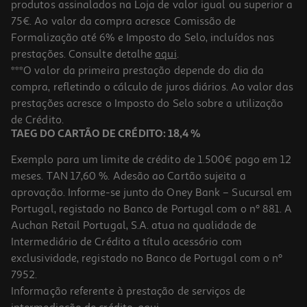
produtos assinalados na Loja de valor igual ou superior a
75€. Ao valor da compra acresce Comissão de
Formalização até 6% e Imposto do Selo, incluídos nas
prestações. Consulte detalhe
aqui
.
Livro O Monstro Das Cores Anna Llenas
***O valor da primeira prestação depende do dia da
compra, refletindo o cálculo de juros diários. Ao valor das
12.56 €/un
prestações acresce o Imposto do Selo sobre a utilização
13,95 €
PVP de editor
12,56 €
de Crédito.
TAEG DO CARTÃO DE CRÉDITO: 18,4 %
Exemplo para um limite de crédito de 1.500€ pago em 12
meses. TAN 17,60 %. Adesão ao Cartão sujeita a
aprovação. Informe-se junto do Oney Bank – Sucursal em
Portugal, registado no Banco de Portugal com o nº 881. A
Auchan Retail Portugal, S.A. atua na qualidade de
Intermediário de Crédito a título acessório com
-10%
exclusividade, registado no Banco de Portugal com o nº
7952.
Informação referente à prestação de serviços de