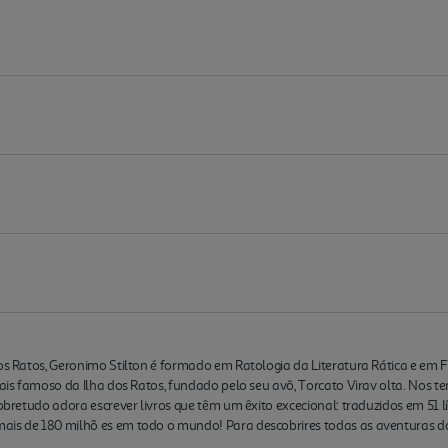
dos Ratos, Geronimo Stilton é formado em Ratologia da Literatura Rática e em
mais famoso da Ilha dos Ratos, fundado pelo seu avô, Torcato Virav olta. Nos t
sobretudo adora escrever livros que têm um êxito excecional: traduzidos em 51
ais de 180 milhõ es em todo o mundo! Para descobrires todas as aventuras do