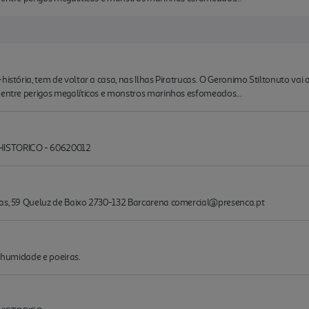
-história, tem de voltar a casa, nas Ilhas Piratrucas. O Geronimo Stiltonuto v
 entre perigos megalíticos e monstros marinhos esfomeados...
ISTORICO - 60620012
ras, 59 Queluz de Baixo 2730-132 Barcarena comercial@presenca.pt
a, humidade e poeiras.