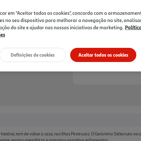
8,95 €
PVP de editor
8,05 €
icar em "Aceitar todos os cookies", concorda com o armazenamen
es no seu dispositivo para melhorar a navegação no site, analisa
Notas de preparação
zação do site e ajudar nas nossas iniciativas de marketing.
Polític
ies
Definições de cookies
Aceitar todos os cookies
-história, tem de voltar a casa, nas Ilhas Piratrucas. O Geronimo Stiltonuto v
 entre perigos megalíticos e monstros marinhos esfomeados...