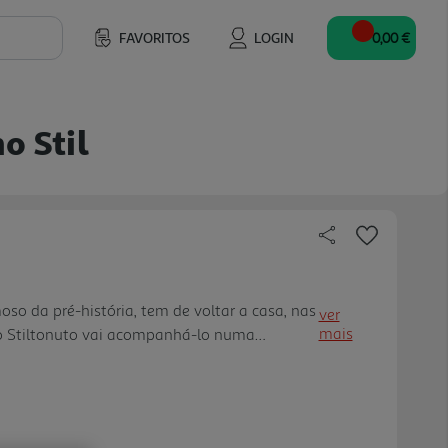
FAVORITOS
LOGIN
0,00 €
o Stil
oso da pré-história, tem de voltar a casa, nas
ver
mais
mo Stiltonuto vai acompanhá-lo numa
ins das terras emersas, entre perigos
inhos esfomeados...