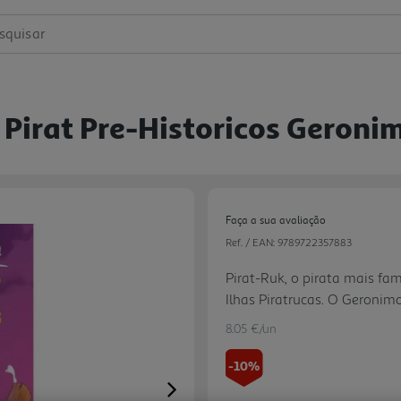
squisar
 Pirat Pre-Historicos Geronim
Faça a sua avaliação
Ref. / EAN:
9789722357883
Pirat-Ruk, o pirata mais fam
Ilhas Piratrucas. O Geroni
extrarrática viagem aos conf
8.05 €/un
megalíticos e monstros mar
-10%
Next