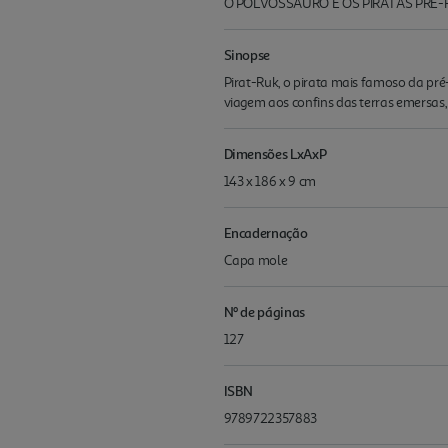
O POLVOSSAURO E OS PIRATAS PRE-
Sinopse
Pirat-Ruk, o pirata mais famoso da pré
viagem aos confins das terras emersas
Dimensões LxAxP
143 x 186 x 9 cm
Encadernação
Capa mole
Nº de páginas
127
ISBN
9789722357883