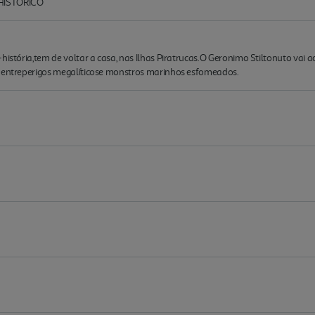
HISTORICO
-história,tem de voltar a casa, nas Ilhas Piratrucas.O Geronimo Stiltonuto v
, entreperigos megalíticose monstros marinhos esfomeados.