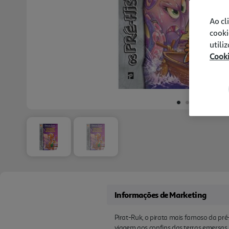
Ao cl
cooki
utili
Cook
Informações de Marketing
Pirat-Ruk, o pirata mais famoso da pré
viagem aos confins das terras emersas,