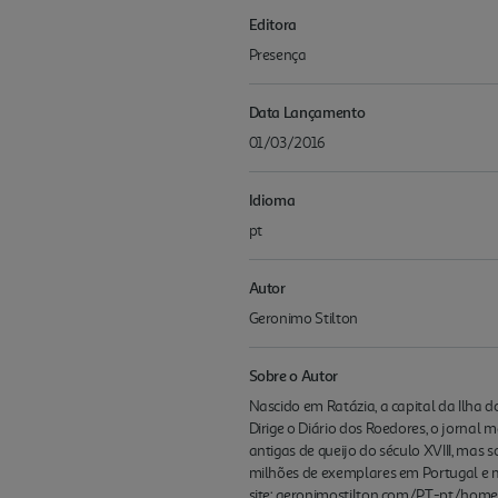
Editora
Presença
Data Lançamento
01/03/2016
Idioma
pt
Autor
Geronimo Stilton
Sobre o Autor
Nascido em Ratázia, a capital da Ilha 
Dirige o Diário dos Roedores, o jornal 
antigas de queijo do século XVIII, mas 
milhões de exemplares em Portugal e m
site: geronimostilton.com/PT-pt/home