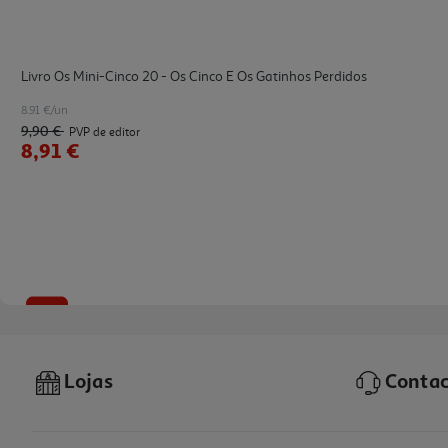
Livro Os Mini-Cinco 20 - Os Cinco E Os Gatinhos Perdidos
8.91 €/un
9,90 €
PVP de editor
8,91 €
-10%
Lojas
Contac