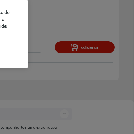
to de
r a
a de
adicionar
ai acompanhá-lo numa extrarrática