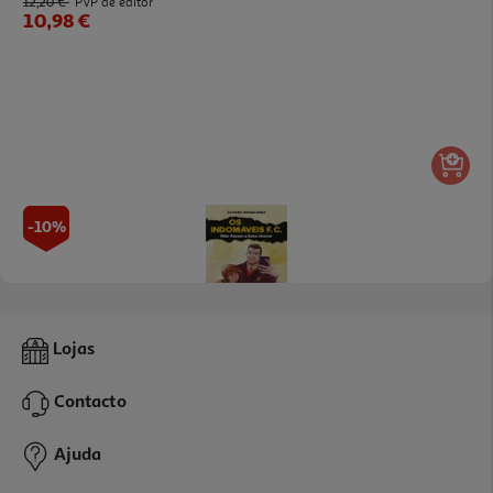
12,20 €
PVP de editor
10,98 €
-10%
Livro Os Indomáveis F. C. - Não Façam A Bola Chorar
Lojas
10.98 €/un
12,20 €
PVP de editor
Contacto
10,98 €
Ajuda