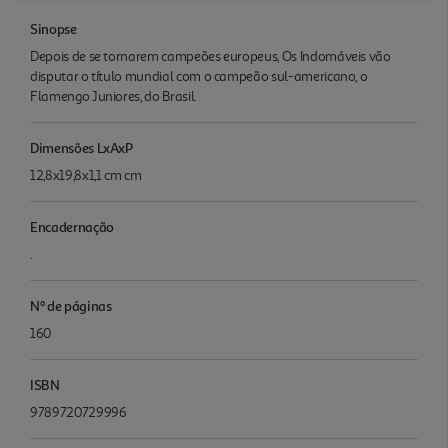
Sinopse
Depois de se tornarem campeões europeus, Os Indomáveis vão
disputar o título mundial com o campeão sul-americano, o
Flamengo Juniores, do Brasil.
Dimensões LxAxP
12,8x19,8x1,1 cm cm
Encadernação
.
Nº de páginas
160
ISBN
9789720729996