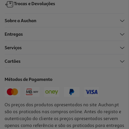
Trocas e Devoluções
Sobre a Auchan
Entregas
-10%
Serviços
Cartões
Livro Os Indomaveis F.c. No México Com Os Extraterrestres
10.98 €/un
Métodos de Pagamento
12,20 €
PVP de editor
10,98 €
Os preços dos produtos apresentados no site Auchan.pt
são os praticados nas compras online. Antes do registo e
autenticação do cliente os preços apresentados servem
apenas como referência e são os praticados para entregas