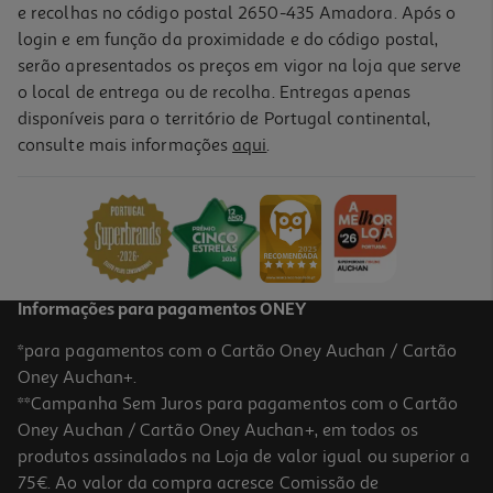
e recolhas no código postal 2650-435 Amadora. Após o
login e em função da proximidade e do código postal,
-10%
serão apresentados os preços em vigor na loja que serve
o local de entrega ou de recolha. Entregas apenas
disponíveis para o território de Portugal continental,
consulte mais informações
aqui
.
Livro Adoro-Te Todos Os Dias
8.91 €/un
9,90 €
PVP de editor
8,91 €
Informações para pagamentos ONEY
*para pagamentos com o Cartão Oney Auchan / Cartão
Oney Auchan+.
**Campanha Sem Juros para pagamentos com o Cartão
Oney Auchan / Cartão Oney Auchan+, em todos os
-10%
produtos assinalados na Loja de valor igual ou superior a
75€. Ao valor da compra acresce Comissão de