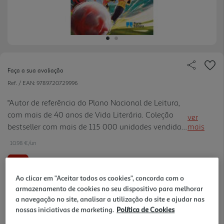
Faça a sua avaliação
Ref. / EAN:
9789720729996
"Autor de referência do Plano Nacional de Leitura,
com mais de 40 anos de Vida Literária. Coleção
ver
bestseller com mais de 115 000 unidades vendidas
mais
(GfK)."
10.98 €/un
-10%
Ao clicar em "Aceitar todos os cookies", concorda com o
12,20 €
PVP de editor
armazenamento de cookies no seu dispositivo para melhorar
10,98 €
a navegação no site, analisar a utilização do site e ajudar nas
nossas iniciativas de marketing.
Política de Cookies
Notas de preparação