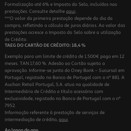
Formalização até 6% e Imposto do Selo, incluídos nas
prestações. Consulte detalhe
aqui
.
Livro Os Mini Cinco 3 Em 1 De Enid Blyton
***O valor da primeira prestação depende do dia da
compra, refletindo o cálculo de juros diários. Ao valor das
13.41 €/un
prestações acresce o Imposto do Selo sobre a utilização
14,90 €
PVP de editor
13,41 €
de Crédito.
TAEG DO CARTÃO DE CRÉDITO: 18,4 %
Exemplo para um limite de crédito de 1.500€ pago em 12
meses. TAN 17,60 %. Adesão ao Cartão sujeita a
aprovação. Informe-se junto do Oney Bank – Sucursal em
Portugal, registado no Banco de Portugal com o nº 881. A
Auchan Retail Portugal, S.A. atua na qualidade de
Intermediário de Crédito a título acessório com
-10%
exclusividade, registado no Banco de Portugal com o nº
7952.
Informação referente à prestação de serviços de
intermediação de crédito,
aqui
.
Livro Os Piores Super-Heróis Do Mundo
Ao longo do ano