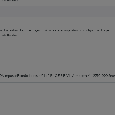
s das outras. Felizmente, esta série oferece respostas para algumas das perg
s detalhadas.
mpasse Fernão Lopes nº 11 e 11ª - C.E.S.E. VI - Armazém M - 2710-090 Sin