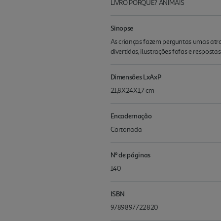
LIVRO PORQUÊ? ANIMAIS
Sinopse
As crianças fazem perguntas umas atra
divertidas, ilustrações fofas e resposta
Dimensões LxAxP
21,8X24X1,7 cm
Encadernação
Cartonada
Nº de páginas
140
ISBN
9789897722820