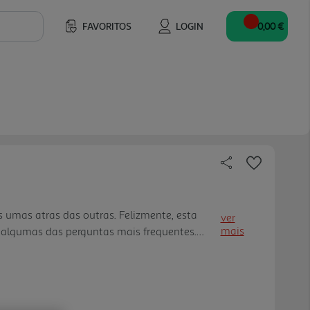
FAVORITOS
LOGIN
0,00 €
 umas atras das outras. Felizmente, esta
ver
mais
a algumas das perguntas mais frequentes.
ções fofas e respostas detalhadas.