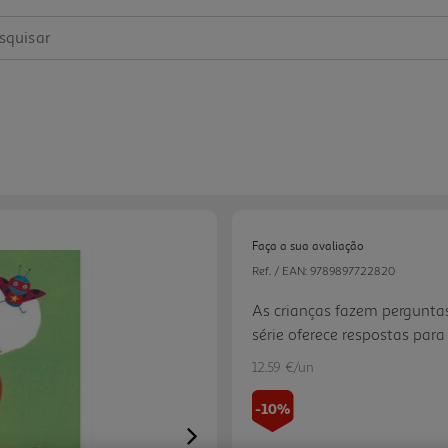
squisar
Faça a sua avaliação
Ref. / EAN:
9789897722820
As crianças fazem perguntas
série oferece respostas par
Com abas divertidas, ilustra
12.59 €/un
-10%
Next