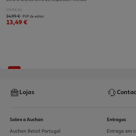
13.49 €/un
14,99 €
PVP de editor
13,49 €
-10%
Lojas
Contac
Sobre a Auchan
Entregas
Auchan Retail Portugal
Entrega em c
Livro 100 Jogos: Animais Geniais