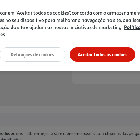
13,99 €
PVP de editor
12,59 €
icar em "Aceitar todos os cookies", concorda com o armazenamen
es no seu dispositivo para melhorar a navegação no site, analisa
Notas de preparação
zação do site e ajudar nas nossas iniciativas de marketing.
Polític
ies
Definições de cookies
Aceitar todos os cookies
s das outras. Felizmente, esta série oferece respostas para algumas das perg
s detalhadas.