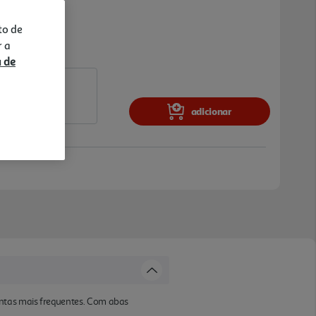
to de
r a
a de
adicionar
untas mais frequentes. Com abas