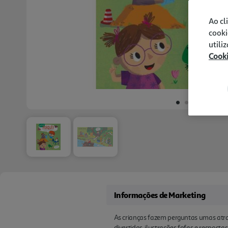
Ao cl
cooki
utili
Cook
Informações de Marketing
As crianças fazem perguntas umas atra
divertidas, ilustrações fofas e resposta