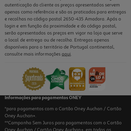
autenticação do cliente os preços apresentados servem
apenas como referência e são os praticados para entregas
e recolhas no código postal 2650-435 Amadora. Após o
login e em função da proximidade e do código postal,
serão apresentados os preços em vigor na loja que serve
o local de entrega ou de recolha. Entregas apenas
disponíveis para o território de Portugal continental,
consulte mais informações
aqui
.
Livro Canal Panda -fofo E Giro
9.81 €/un
10,90 €
PVP de editor
9,81 €
Informações para pagamentos ONEY
*para pagamentos com o Cartão Oney Auchan / Cartão
Oney Auchan+.
**Campanha Sem Juros para pagamentos com o Cartão
Oney Auchan / Cartão Oney Auchan+, em todos os