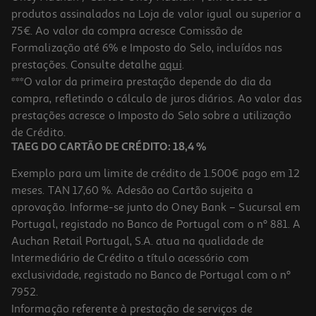
-10%
produtos assinalados na Loja de valor igual ou superior a
75€. Ao valor da compra acresce Comissão de
Formalização até 6% e Imposto do Selo, incluídos nas
prestações. Consulte detalhe
aqui
.
Livro K-Pop Camp - Livro De Colorir
***O valor da primeira prestação depende do dia da
compra, refletindo o cálculo de juros diários. Ao valor das
7.19 €/un
prestações acresce o Imposto do Selo sobre a utilização
7,99 €
PVP de editor
7,19 €
de Crédito.
TAEG DO CARTÃO DE CRÉDITO: 18,4 %
Exemplo para um limite de crédito de 1.500€ pago em 12
meses. TAN 17,60 %. Adesão ao Cartão sujeita a
aprovação. Informe-se junto do Oney Bank – Sucursal em
Portugal, registado no Banco de Portugal com o nº 881. A
Auchan Retail Portugal, S.A. atua na qualidade de
Intermediário de Crédito a título acessório com
-10%
exclusividade, registado no Banco de Portugal com o nº
7952.
Informação referente à prestação de serviços de