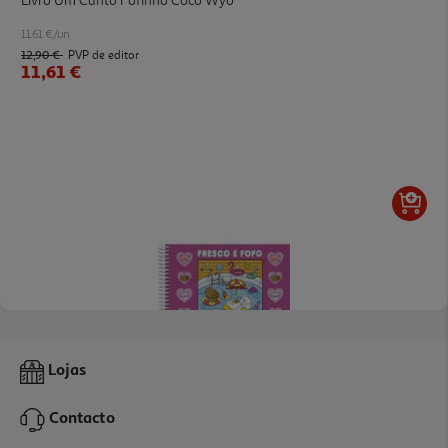
Livro Um Canto Fofinho Coco Wyo
11.61 €/un
12,90 €
PVP de editor
11,61 €
Livro Fresco E Fofo - Livro Para Colorir
Lojas
9.81 €/un
10,90 €
PVP de editor
Contacto
9,81 €