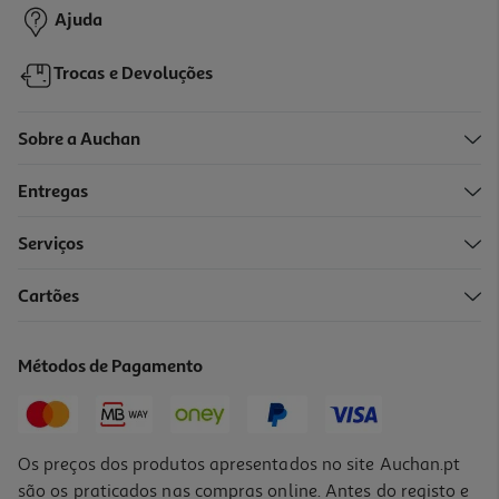
Ajuda
Trocas e Devoluções
Sobre a Auchan
Entregas
-10%
Serviços
Cartões
Livro O Meu Diário Fofo E Giro
10.98 €/un
Métodos de Pagamento
12,20 €
PVP de editor
10,98 €
Os preços dos produtos apresentados no site Auchan.pt
são os praticados nas compras online. Antes do registo e