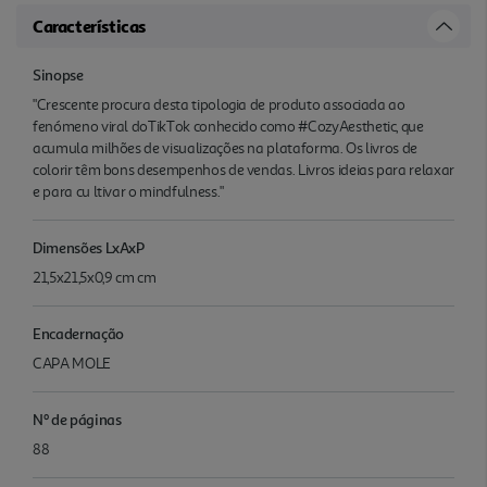
Características
Sinopse
"Crescente procura desta tipologia de produto associada ao
fenómeno viral doTikTok conhecido como #CozyAesthetic, que
acumula milhões de visualizações na plataforma. Os livros de
colorir têm bons desempenhos de vendas. Livros ideias para relaxar
e para cu ltivar o mindfulness."
Dimensões LxAxP
21,5x21,5x0,9 cm cm
Encadernação
CAPA MOLE
Nº de páginas
88