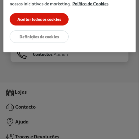
nossas iniciativas de marketing.
Política de Cookies
Ir para
Homepage
Aceitar todos os cookies
Veja os nossos
Folhetos
Definições de cookies
Contactos
Auchan
Lojas
Contacto
Ajuda
Trocas e Devoluções