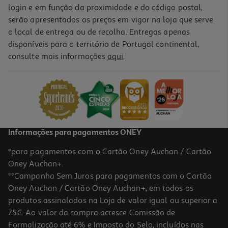
login e em função da proximidade e do código postal,
serão apresentados os preços em vigor na loja que serve
o local de entrega ou de recolha. Entregas apenas
disponíveis para o território de Portugal continental,
consulte mais informações
aqui
.
Informações para pagamentos ONEY
*para pagamentos com o Cartão Oney Auchan / Cartão
Oney Auchan+.
**Campanha Sem Juros para pagamentos com o Cartão
Oney Auchan / Cartão Oney Auchan+, em todos os
produtos assinalados na Loja de valor igual ou superior a
75€. Ao valor da compra acresce Comissão de
Formalização até 6% e Imposto do Selo, incluídos nas