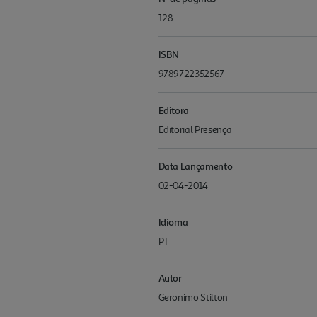
128
ISBN
9789722352567
Editora
Editorial Presença
Data Lançamento
02-04-2014
Idioma
PT
Autor
Geronimo Stilton