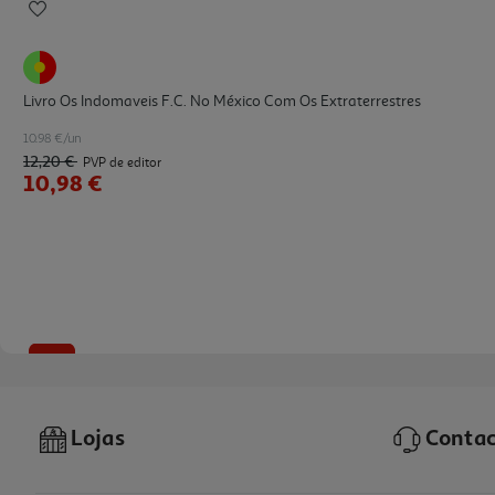
Livro Os Indomaveis F.c. No México Com Os Extraterrestres
10.98 €/un
12,20 €
PVP de editor
10,98 €
-10%
Lojas
Contac