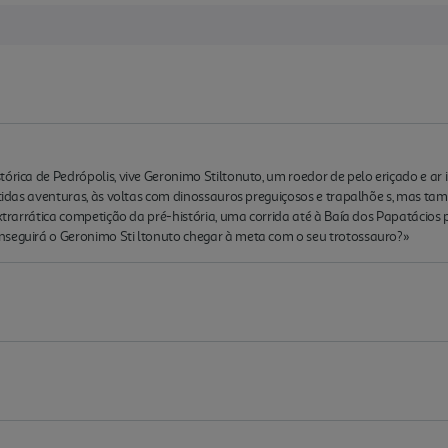
órica de Pedrópolis, vive Geronimo Stiltonuto, um roedor de pelo eriçado e ar 
ertidas aventuras, às voltas com dinossauros preguiçosos e trapalhõe s, mas 
extrarrática competição da pré-história, uma corrida até à Baía dos Papatácio
nseguirá o Geronimo Sti ltonuto chegar à meta com o seu trotossauro?»