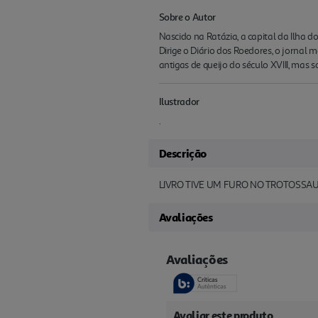
Sobre o Autor
Nascido na Ratázia, a capital da Ilha 
Dirige o Diário dos Roedores, o jornal
antigas de queijo do século XVIII, mas 
Ilustrador
.
Descrição
LIVRO TIVE UM FURO NO TROTOSSAUR
Avaliações