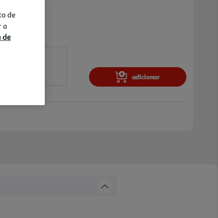
to de
r a
a de
adicionar