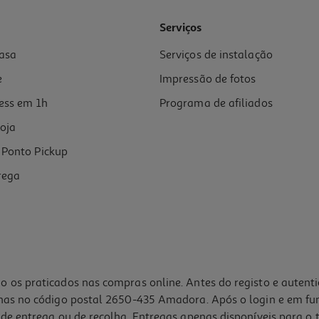
Serviços
asa
Serviços de instalação
e
Impressão de fotos
ess em 1h
Programa de afiliados
oja
Ponto Pickup
rega
o os praticados nas compras online. Antes do registo e autent
lhas no código postal 2650-435 Amadora. Após o login e em fu
de entrega ou de recolha. Entregas apenas disponíveis para o t