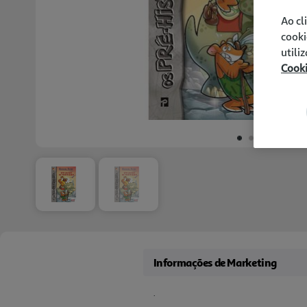
Ao cl
cooki
utili
Cook
Informações de Marketing
.