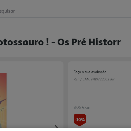
squisar
tossauro ! - Os Pré Historr
Faça a sua avaliação
Ref. / EAN:
9789722352567
.
8.06 €/un
-10%
Next