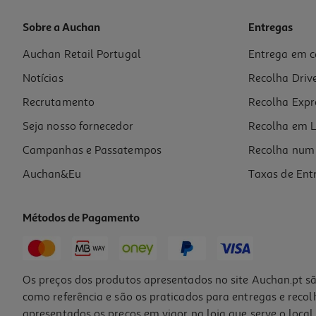
Sobre a Auchan
Entregas
Auchan Retail Portugal
Entrega em c
Livro Isto Não É Um Livro (é O Meu Agradecimento Disfarçado)
Notícias
Recolha Driv
11.69 €/un
12,99 €
PVP de editor
Recrutamento
Recolha Expr
11,69 €
Seja nosso fornecedor
Recolha em L
Campanhas e Passatempos
Recolha num 
Auchan&Eu
Taxas de Ent
Métodos de Pagamento
-10%
Os preços dos produtos apresentados no site Auchan.pt sã
como referência e são os praticados para entregas e reco
apresentados os preços em vigor na loja que serve o local 