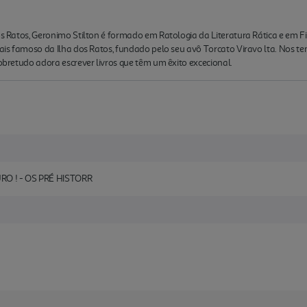
dos Ratos, Geronimo Stilton é formado em Ratologia da Literatura Rática e em 
 mais famoso da Ilha dos Ratos, fundado pelo seu avô Torcato Viravo lta. Nos t
sobretudo adora escrever livros que têm um êxito excecional.
O ! - OS PRÉ HISTORR