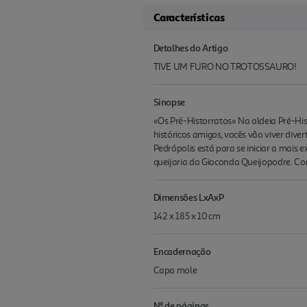
Características
Detalhes do Artigo
TIVE UM FURO NO TROTOSSAURO!
Sinopse
«Os Pré-Historratos» Na aldeia Pré-Hist
históricos amigos, vocês vão viver div
Pedrópolis está para se iniciar a mais 
queijaria da Gioconda Queijopodre. Co
Dimensões LxAxP
142 x 185 x 10 cm
Encadernação
Capa mole
Nº de páginas