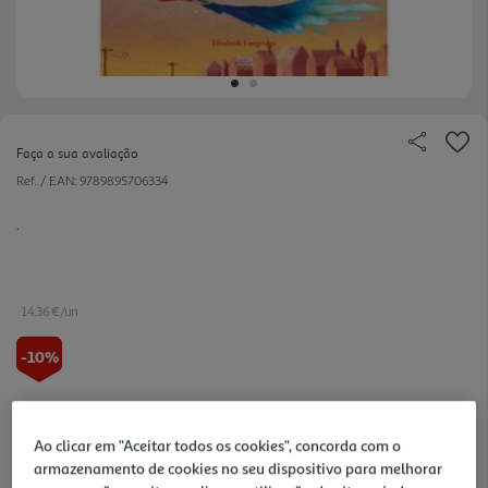
Faça a sua avaliação
Ref. / EAN:
9789895706334
.
14.36 €/un
-10%
15,95 €
PVP de editor
14,36 €
Ao clicar em "Aceitar todos os cookies", concorda com o
armazenamento de cookies no seu dispositivo para melhorar
Notas de preparação