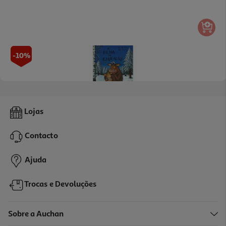
-10%
Livro A Filha Do Grufalão
Lojas
12.51 €/un
13,90 €
PVP de editor
Contacto
12,51 €
Ajuda
Trocas e Devoluções
Sobre a Auchan