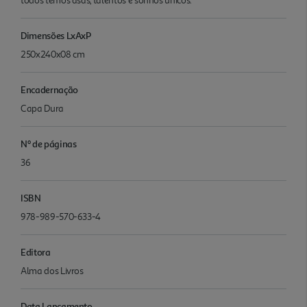
todos temos asas, talentos e sonhos únicos."
Dimensões LxAxP
250x240x08 cm
Encadernação
Capa Dura
Nº de páginas
36
ISBN
978-989-570-633-4
Editora
Alma dos Livros
Data Lançamento