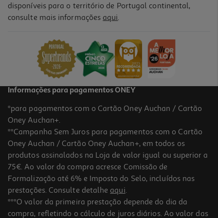
disponíveis para o território de Portugal continental,
consulte mais informações
aqui
.
Livro Esta Árvore É Minha! De Elisabeth Longridge
14.36 €/un
15,95 €
PVP de editor
14,36 €
Informações para pagamentos ONEY
*para pagamentos com o Cartão Oney Auchan / Cartão
Oney Auchan+.
**Campanha Sem Juros para pagamentos com o Cartão
Oney Auchan / Cartão Oney Auchan+, em todos os
-10%
produtos assinalados na Loja de valor igual ou superior a
75€. Ao valor da compra acresce Comissão de
Formalização até 6% e Imposto do Selo, incluídos nas
prestações. Consulte detalhe
aqui
.
Livro Adoro-Te Todos Os Dias
***O valor da primeira prestação depende do dia da
compra, refletindo o cálculo de juros diários. Ao valor das
8.91 €/un