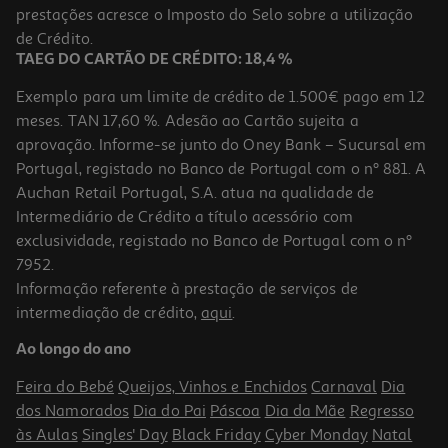
prestações acresce o Imposto do Selo sobre a utilização
9,90 €
PVP de editor
8,91 €
de Crédito.
TAEG DO CARTÃO DE CRÉDITO: 18,4 %
Exemplo para um limite de crédito de 1.500€ pago em 12
meses. TAN 17,60 %. Adesão ao Cartão sujeita a
aprovação. Informe-se junto do Oney Bank – Sucursal em
Portugal, registado no Banco de Portugal com o nº 881. A
Auchan Retail Portugal, S.A. atua na qualidade de
Intermediário de Crédito a título acessório com
-10%
exclusividade, registado no Banco de Portugal com o nº
7952.
Informação referente à prestação de serviços de
intermediação de crédito,
aqui
.
Livro O Melhor Pai De Todos De Peter Horn
Ao longo do ano
14.36 €/un
15,95 €
PVP de editor
Feira do Bebé
Queijos, Vinhos e Enchidos
Carnaval
Dia
14,36 €
dos Namorados
Dia do Pai
Páscoa
Dia da Mãe
Regresso
às Aulas
Singles' Day
Black Friday
Cyber Monday
Natal