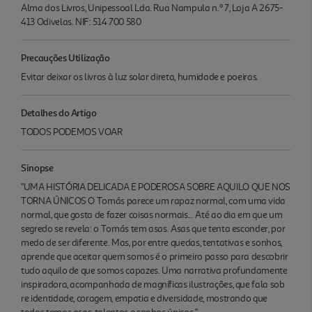
Alma dos Livros, Unipessoal Lda. Rua Nampula n.º 7, Loja A 2675-
413 Odivelas. NIF: 514 700 580
Precauções Utilização
Evitar deixar os livros à luz solar direta, humidade e poeiras.
Detalhes do Artigo
TODOS PODEMOS VOAR
Sinopse
"UMA HISTÓRIA DELICADA E PODEROSA SOBRE AQUILO QUE NOS
TORNA ÚNICOS O Tomás parece um rapaz normal, com uma vida
normal, que gosta de fazer coisas normais... Até ao dia em que um
segredo se revela: o Tomás tem asas. Asas que tenta esconder, por
medo de ser diferente. Mas, por entre quedas, tentativas e sonhos,
aprende que aceitar quem somos é o primeiro passo para descobrir
tudo aquilo de que somos capazes. Uma narrativa profundamente
inspiradora, acompanhada de magníficas ilustrações, que fala sob
re identidade, coragem, empatia e diversidade, mostrando que