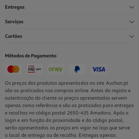
Entregas
-10%
Serviços
5.0
(1)
Cartões
Nocas Adeus Chucha! Nº1
1.98 €/un
Métodos de Pagamento
2,20 €
PVP de editor
1,98 €
Os preços dos produtos apresentados no site Auchan.pt
são os praticados nas compras online. Antes do registo e
autenticação do cliente os preços apresentados servem
apenas como referência e são os praticados para entregas
e recolhas no código postal 2650-435 Amadora. Após o
login e em função da proximidade e do código postal,
-10%
serão apresentados os preços em vigor na loja que serve
o local de entrega ou de recolha. Entregas apenas