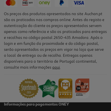
Os preços dos produtos apresentados no site Auchan.pt
são os praticados nas compras online. Antes do registo e
autenticação do cliente os preços apresentados servem
apenas como referência e são os praticados para entregas
e recolhas no código postal 2650-435 Amadora. Após o
login e em função da proximidade e do código postal,
-10%
serão apresentados os preços em vigor na loja que serve
o local de entrega ou de recolha. Entregas apenas
disponíveis para o território de Portugal continental,
consulte mais informações
aqui
.
Livro O Pequeno Livro Da Gentileza
8.91 €/un
9,90 €
PVP de editor
8,91 €
Informações para pagamentos ONEY