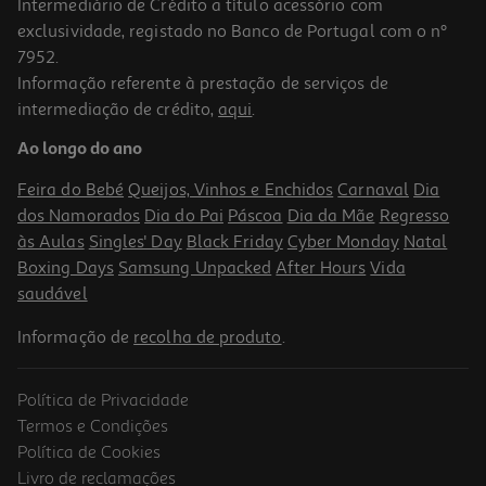
Intermediário de Crédito a título acessório com
-10%
exclusividade, registado no Banco de Portugal com o nº
7952.
Informação referente à prestação de serviços de
intermediação de crédito,
aqui
.
Livro Os Mauzões - Episódio 9
Ao longo do ano
10.98 €/un
12,20 €
PVP de editor
Feira do Bebé
Queijos, Vinhos e Enchidos
Carnaval
Dia
10,98 €
dos Namorados
Dia do Pai
Páscoa
Dia da Mãe
Regresso
às Aulas
Singles' Day
Black Friday
Cyber Monday
Natal
Boxing Days
Samsung Unpacked
After Hours
Vida
saudável
Informação de
recolha de produto
.
Política de Privacidade
-10%
Termos e Condições
Política de Cookies
Livro de reclamações