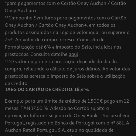
*para pagamentos com o Cartão Oney Auchan / Cartão
Oney Auchan+.
**Campanha Sem Juros para pagamentos com o Cartão
Oney Auchan / Cartão Oney Auchan+, em todos os
-20%
produtos assinalados na Loja de valor igual ou superior a
75€. Ao valor da compra acresce Comissão de
Formalização até 6% e Imposto do Selo, incluídos nas
prestações. Consulte detalhe
aqui
.
Livro O Principezinho
***O valor da primeira prestação depende do dia da
compra, refletindo o cálculo de juros diários. Ao valor das
4.6 €/un
prestações acresce o Imposto do Selo sobre a utilização
5,75 €
PVP de editor
4,60 €
de Crédito.
TAEG DO CARTÃO DE CRÉDITO: 18,4 %
Exemplo para um limite de crédito de 1.500€ pago em 12
meses. TAN 17,60 %. Adesão ao Cartão sujeita a
aprovação. Informe-se junto do Oney Bank – Sucursal em
Portugal, registado no Banco de Portugal com o nº 881. A
Auchan Retail Portugal, S.A. atua na qualidade de