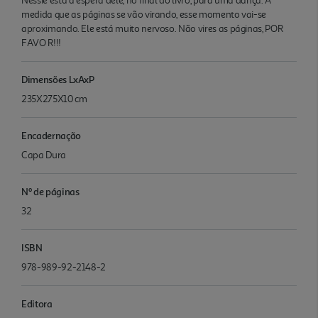
Nessie está à espera dele, no final do livro, para uma dança. À
medida que as páginas se vão virando, esse momento vai-se
aproximando. Ele está muito nervoso. Não vires as páginas, POR
FAVO R!!!
Dimensões LxAxP
235X275X10 cm
Encadernação
Capa Dura
Nº de páginas
32
ISBN
978-989-92-2148-2
Editora