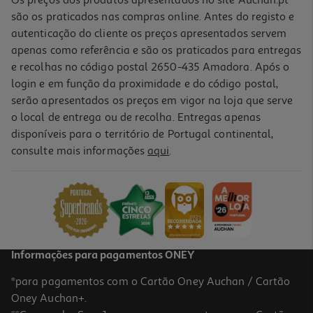
são os praticados nas compras online. Antes do registo e
autenticação do cliente os preços apresentados servem
apenas como referência e são os praticados para entregas
e recolhas no código postal 2650-435 Amadora. Após o
login e em função da proximidade e do código postal,
-10%
serão apresentados os preços em vigor na loja que serve
o local de entrega ou de recolha. Entregas apenas
disponíveis para o território de Portugal continental,
consulte mais informações
aqui
.
Livro Fantoche Falador Modelos Sortidos
10.89 €/un
12,09 €
PVP de editor
10,89 €
Informações para pagamentos ONEY
*para pagamentos com o Cartão Oney Auchan / Cartão
Oney Auchan+.