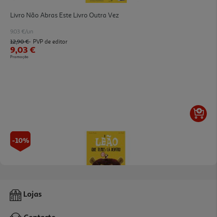
Livro Não Abras Este Livro Outra Vez
9.03 €/un
12,90 €
PVP de editor
9,03 €
Promoção
-10%
5.0
(1)
O Leão Que Temos Cá Dentro
Lojas
12.51 €/un