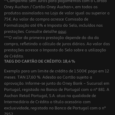
**Campanha Sem Juros para pagamentos com o Cartão
Oney Auchan / Cartão Oney Auchan+, em todos os
-10%
produtos assinalados na Loja de valor igual ou superior a
75€. Ao valor da compra acresce Comissão de
Formalização até 6% e Imposto do Selo, incluídos nas
prestações. Consulte detalhe
aqui
.
Livro Não Acordes O Dragão!
***O valor da primeira prestação depende do dia da
compra, refletindo o cálculo de juros diários. Ao valor das
11.97 €/un
prestações acresce o Imposto do Selo sobre a utilização
13,30 €
PVP de editor
11,97 €
de Crédito.
TAEG DO CARTÃO DE CRÉDITO: 18,4 %
Exemplo para um limite de crédito de 1.500€ pago em 12
meses. TAN 17,60 %. Adesão ao Cartão sujeita a
aprovação. Informe-se junto do Oney Bank – Sucursal em
Portugal, registado no Banco de Portugal com o nº 881. A
Auchan Retail Portugal, S.A. atua na qualidade de
Intermediário de Crédito a título acessório com
-10%
exclusividade, registado no Banco de Portugal com o nº
7952.