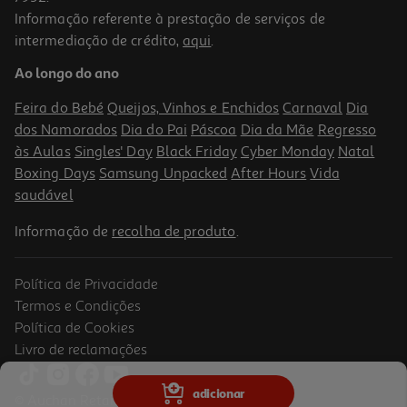
Informação referente à prestação de serviços de
intermediação de crédito,
aqui
.
Livro Isto Não É Um Livro (é O Meu Agradecimento Disfarçado)
Ao longo do ano
11.69 €/un
12,99 €
PVP de editor
Feira do Bebé
Queijos, Vinhos e Enchidos
Carnaval
Dia
11,69 €
dos Namorados
Dia do Pai
Páscoa
Dia da Mãe
Regresso
às Aulas
Singles' Day
Black Friday
Cyber Monday
Natal
Boxing Days
Samsung Unpacked
After Hours
Vida
saudável
Informação de
recolha de produto
.
Política de Privacidade
-10%
Termos e Condições
Política de Cookies
Livro de reclamações
Livro Não Se Procura De Kashelle Gourley Skylar Hogan
adicionar
© Auchan Retail Portugal