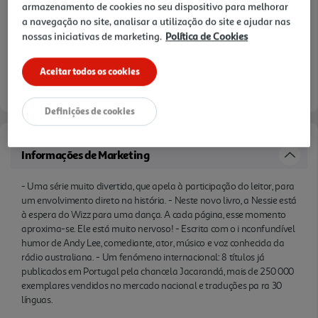
armazenamento de cookies no seu dispositivo para melhorar
traduções pa ra 30 línguas.
a navegação no site, analisar a utilização do site e ajudar nas
nossas iniciativas de marketing.
Política de Cookies
Aceitar todos os cookies
Definições de cookies
Informações de Marketing
- Uma série muito divertida, que apela à participação do leitor, para
um envolvimento direto na história. - Neste novo livro, a Nessie está
à espera do Wizz para uma dança. A cada página, esse momento
aproxima-se. Ele está muito nervoso! - Escrita com o i nconfundível
humor de Andy Lee, comediante, ator, músico e voz conhecida da
rádio australiana. - Um fenómeno internacional: 8 títulos já
publicados em Portugal pela chancela Jacarandá, mais de 250 000
exemplares vendidos no mercado nacional e traduções pa ra 30
línguas.