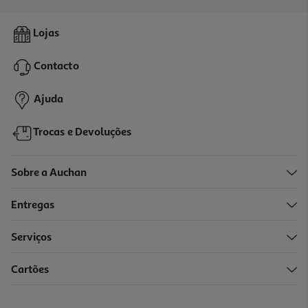
Avózinha Gangster
Lojas
14.99 €/un
16,65 €
PVP de editor
Contacto
14,99 €
Ajuda
Trocas e Devoluções
Sobre a Auchan
Entregas
-10%
Serviços
Cartões
Livro Um Amigo Surpresa De Geronimo Stilton
10.71 €/un