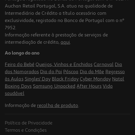
Auchan Retail Portugal, S.A. atua na qualidade de
Intermediário de Crédito a título acessório com
-10%
exclusividade, registado no Banco de Portugal com o nº
7952.
Informação referente à prestação de serviços de
intermediação de crédito,
aqui
.
Livro O Diário De Um Banana 19 Vai Dar Molho Jeff Kinney
Ao longo do ano
15.29 €/un
16,99 €
PVP de editor
Feira do Bebé
Queijos, Vinhos e Enchidos
Carnaval
Dia
15,29 €
dos Namorados
Dia do Pai
Páscoa
Dia da Mãe
Regresso
às Aulas
Singles' Day
Black Friday
Cyber Monday
Natal
Boxing Days
Samsung Unpacked
After Hours
Vida
saudável
Informação de
recolha de produto
.
Política de Privacidade
-10%
Termos e Condições