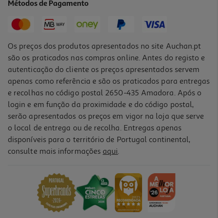
Métodos de Pagamento
11,90 €
PVP de editor
10,71 €
Os preços dos produtos apresentados no site Auchan.pt
são os praticados nas compras online. Antes do registo e
autenticação do cliente os preços apresentados servem
apenas como referência e são os praticados para entregas
e recolhas no código postal 2650-435 Amadora. Após o
login e em função da proximidade e do código postal,
serão apresentados os preços em vigor na loja que serve
o local de entrega ou de recolha. Entregas apenas
disponíveis para o território de Portugal continental,
consulte mais informações
aqui
.
Livro As Gémeas 17 - Leonor Uma Nova Aluna
8.91 €/un
10,90 €
PVP de editor
8,91 €