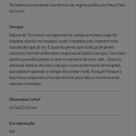
"Iniciativa promocional nos termos do regime jurídico do Preço Fixo
do Livro".
Sinopse
Depois de Tom levar um piparote na cabeça em pleno jogo de
críquete, acorda no hospital, onde é recebido pelo homem mais
assustador que já viu. E quando pensa que nada pode piorar,
conhece a terrível enfermeira responsável pelas crianças. Tom nem
sonha q ue está prestes a viver a aventura de uma vida... Esta é a
deliciosa história de cinco crianças numa enfermaria de hospital,
que adoram quando o relógio dá a meia-noite. Porquê? Porque a
essa hora, enquanto o mundo dorme, para elas a aventura está
apenas a começar...
Dimensões LxAxP
14,7x21,7x3,3 cm
Encadernação
NA