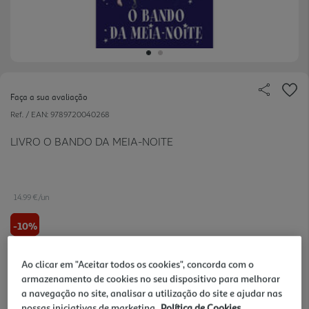
Faça a sua avaliação
Ref. / EAN:
9789720040268
LIVRO O BANDO DA MEIA-NOITE
14.99 €/un
-10%
16,65 €
PVP de editor
Ao clicar em "Aceitar todos os cookies", concorda com o
14,99 €
armazenamento de cookies no seu dispositivo para melhorar
a navegação no site, analisar a utilização do site e ajudar nas
nossas iniciativas de marketing.
Política de Cookies
Notas de preparação