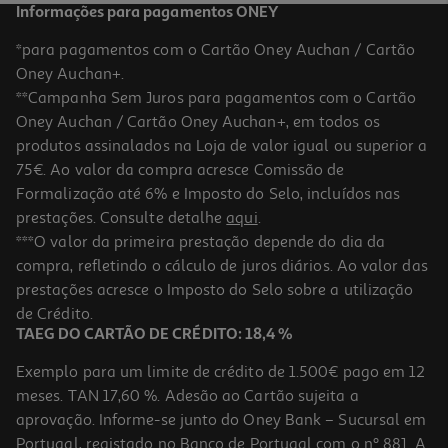
Informações para pagamentos ONEY
*para pagamentos com o Cartão Oney Auchan / Cartão
Oney Auchan+.
**Campanha Sem Juros para pagamentos com o Cartão
Oney Auchan / Cartão Oney Auchan+, em todos os
-10%
produtos assinalados na Loja de valor igual ou superior a
75€. Ao valor da compra acresce Comissão de
Formalização até 6% e Imposto do Selo, incluídos nas
prestações. Consulte detalhe
aqui
.
Pai Sarilho
***O valor da primeira prestação depende do dia da
compra, refletindo o cálculo de juros diários. Ao valor das
14.99 €/un
prestações acresce o Imposto do Selo sobre a utilização
16,65 €
PVP de editor
14,99 €
de Crédito.
TAEG DO CARTÃO DE CRÉDITO: 18,4 %
Exemplo para um limite de crédito de 1.500€ pago em 12
meses. TAN 17,60 %. Adesão ao Cartão sujeita a
aprovação. Informe-se junto do Oney Bank – Sucursal em
Portugal, registado no Banco de Portugal com o nº 881. A