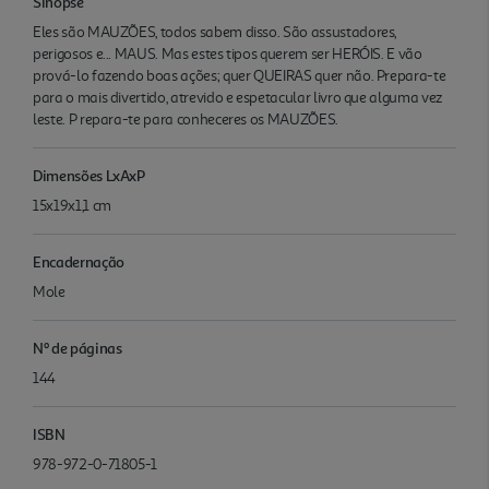
Sinopse
Eles são MAUZÕES, todos sabem disso. São assustadores,
perigosos e... MAUS. Mas estes tipos querem ser HERÓIS. E vão
prová-lo fazendo boas ações; quer QUEIRAS quer não. Prepara-te
para o mais divertido, atrevido e espetacular livro que alguma vez
leste. P repara-te para conheceres os MAUZÕES.
Dimensões LxAxP
15x19x1,1 cm
Encadernação
Mole
Nº de páginas
144
ISBN
978-972-0-71805-1