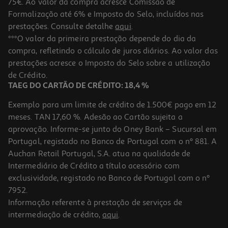
75€. Ao valor da compra acresce Comissão de
Formalização até 6% e Imposto do Selo, incluídos nas
prestações. Consulte detalhe
aqui
.
Livro Coelho Vs. Macaco - O Aye-Aye Supersónico
***O valor da primeira prestação depende do dia da
compra, refletindo o cálculo de juros diários. Ao valor das
13.95 €/un
prestações acresce o Imposto do Selo sobre a utilização
15,50 €
PVP de editor
13,95 €
de Crédito.
TAEG DO CARTÃO DE CRÉDITO: 18,4 %
Exemplo para um limite de crédito de 1.500€ pago em 12
meses. TAN 17,60 %. Adesão ao Cartão sujeita a
aprovação. Informe-se junto do Oney Bank – Sucursal em
Portugal, registado no Banco de Portugal com o nº 881. A
Auchan Retail Portugal, S.A. atua na qualidade de
Intermediário de Crédito a título acessório com
-10%
exclusividade, registado no Banco de Portugal com o nº
7952.
Informação referente à prestação de serviços de
intermediação de crédito,
aqui
.
Livro O Mundo De Inês Como Sobreviver À Adolescência De Sara
Leite