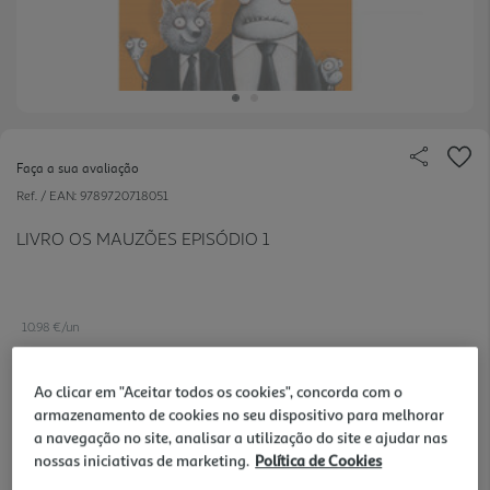
Faça a sua avaliação
Ref. / EAN:
9789720718051
LIVRO OS MAUZÕES EPISÓDIO 1
10.98 €/un
-10%
Ao clicar em "Aceitar todos os cookies", concorda com o
armazenamento de cookies no seu dispositivo para melhorar
12,20 €
PVP de editor
a navegação no site, analisar a utilização do site e ajudar nas
10,98 €
nossas iniciativas de marketing.
Política de Cookies