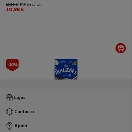
12,20 €
PVP de editor
10,98 €
-10%
Livro Os Mauzões - Episódio 9
Lojas
10.98 €/un
12,20 €
PVP de editor
Contacto
10,98 €
Ajuda