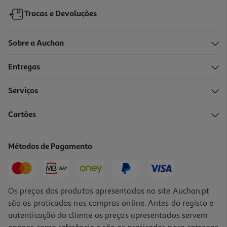
Trocas e Devoluções
Sobre a Auchan
Entregas
-10%
Serviços
Cartões
Livro Os Mauzões - Episódio 7 De Aaron Blabey
10.98 €/un
Métodos de Pagamento
12,20 €
PVP de editor
10,98 €
Os preços dos produtos apresentados no site Auchan.pt
são os praticados nas compras online. Antes do registo e
autenticação do cliente os preços apresentados servem