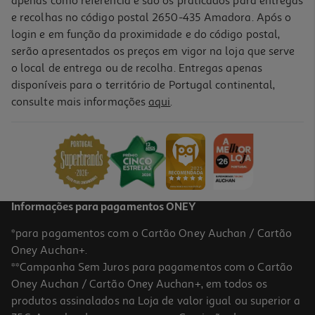
apenas como referência e são os praticados para entregas
e recolhas no código postal 2650-435 Amadora. Após o
login e em função da proximidade e do código postal,
-10%
serão apresentados os preços em vigor na loja que serve
o local de entrega ou de recolha. Entregas apenas
disponíveis para o território de Portugal continental,
consulte mais informações
aqui
.
Livro Coelho Vs. Macaco - O Texugo Maníaco
13.95 €/un
15,50 €
PVP de editor
13,95 €
Informações para pagamentos ONEY
*para pagamentos com o Cartão Oney Auchan / Cartão
Oney Auchan+.
**Campanha Sem Juros para pagamentos com o Cartão
Oney Auchan / Cartão Oney Auchan+, em todos os
-10%
produtos assinalados na Loja de valor igual ou superior a