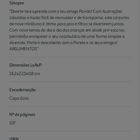
Sinopse
"Diverte-te e aprende com o teu amigo Panda! Com ilustrações
coloridas e muito fácil de manusear e de transportar, este conjunto
de nove minilivros é ótimo para pais e filhos se divertirem juntos.
Com nove temas do dia a dia das crianças em idade pré-esco lar,
permitirão enriquecer o seu vocabulário de uma forma simples e
divertida. Parte à descoberta com o Panda e os seus amigos!
ARGUMENTOS"
Dimensões LxAxP
18,2x22,0x0,8 cm
Encadernação
Capa dura
Nº de páginas
107
ISBN