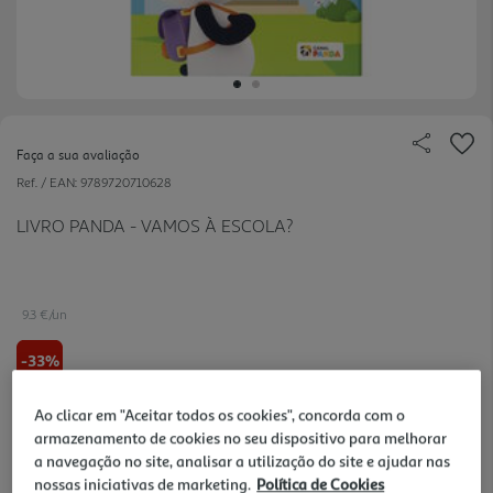
Faça a sua avaliação
Ref. / EAN:
9789720710628
LIVRO PANDA - VAMOS À ESCOLA?
9.3 €/un
-33%
15,50 €
PVP de editor
Ao clicar em "Aceitar todos os cookies", concorda com o
9,30 €
armazenamento de cookies no seu dispositivo para melhorar
a navegação no site, analisar a utilização do site e ajudar nas
Promoção:
de 31/7/2026 a 31/8/2026
nossas iniciativas de marketing.
Política de Cookies