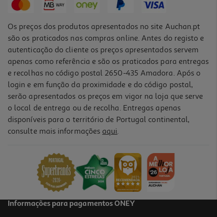
Os preços dos produtos apresentados no site Auchan.pt
são os praticados nas compras online. Antes do registo e
autenticação do cliente os preços apresentados servem
apenas como referência e são os praticados para entregas
e recolhas no código postal 2650-435 Amadora. Após o
login e em função da proximidade e do código postal,
-10%
serão apresentados os preços em vigor na loja que serve
o local de entrega ou de recolha. Entregas apenas
disponíveis para o território de Portugal continental,
consulte mais informações
aqui
.
Livro Eu Quero Isso Já! De A.p. Hernández
10.71 €/un
11,90 €
PVP de editor
10,71 €
Informações para pagamentos ONEY