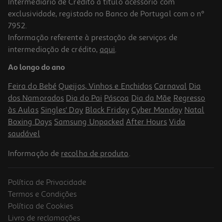
Intermediário de Crédito a título acessório com
-10%
exclusividade, registado no Banco de Portugal com o nº
7952.
Informação referente à prestação de serviços de
intermediação de crédito,
aqui
.
Influencer Por Acaso
Ao longo do ano
10.71 €/un
11,90 €
PVP de editor
Feira do Bebé
Queijos, Vinhos e Enchidos
Carnaval
Dia
10,71 €
dos Namorados
Dia do Pai
Páscoa
Dia da Mãe
Regresso
às Aulas
Singles' Day
Black Friday
Cyber Monday
Natal
Boxing Days
Samsung Unpacked
After Hours
Vida
saudável
Informação de
recolha de produto
.
Política de Privacidade
-10%
Termos e Condições
Política de Cookies
Livro de reclamações