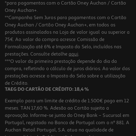
*para pagamentos com o Cartão Oney Auchan / Cartão
Oney Auchan+.
**Campanha Sem Juros para pagamentos com o Cartão
Oney Auchan / Cartão Oney Auchan+, em todos os
-10%
produtos assinalados na Loja de valor igual ou superior a
75€. Ao valor da compra acresce Comissão de
Formalização até 6% e Imposto do Selo, incluídos nas
prestações. Consulte detalhe
aqui
.
Livro Encontra O Bolinha Na Biblioteca De Eric Hill
***O valor da primeira prestação depende do dia da
compra, refletindo o cálculo de juros diários. Ao valor das
11.61 €/un
prestações acresce o Imposto do Selo sobre a utilização
12,90 €
PVP de editor
11,61 €
de Crédito.
TAEG DO CARTÃO DE CRÉDITO: 18,4 %
Exemplo para um limite de crédito de 1.500€ pago em 12
meses. TAN 17,60 %. Adesão ao Cartão sujeita a
aprovação. Informe-se junto do Oney Bank – Sucursal em
Portugal, registado no Banco de Portugal com o nº 881. A
Auchan Retail Portugal, S.A. atua na qualidade de