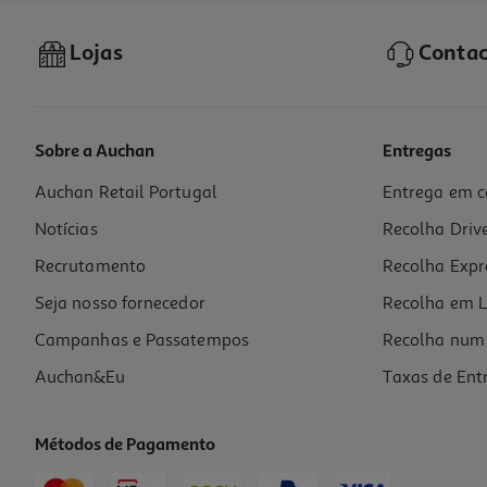
Lojas
Contac
Sobre a Auchan
Entregas
Auchan Retail Portugal
Entrega em c
Livro Carta De Amor De Um Imigrante Ao Ocidente De Konstantin Kisin
Notícias
Recolha Driv
15.3 €/un
17,00 €
PVP de editor
Recrutamento
Recolha Expr
15,30 €
Seja nosso fornecedor
Recolha em L
Campanhas e Passatempos
Recolha num 
Auchan&Eu
Taxas de Ent
Métodos de Pagamento
-10%