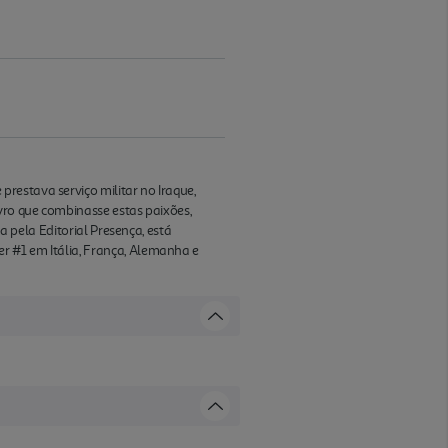
restava serviço militar no Iraque,
ivro que combinasse estas paixões,
a pela Editorial Presença, está
r #1 em Itália, França, Alemanha e