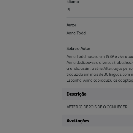
Idioma
PT
Autor
Anna Todd
Sobre o Autor
Anna Todd nasceu em 1989 e vive atualm
Anna dedicou-se a diversos trabalhos. 
criando, assim, a série After, cujas per
traduzida em mais de 30 línguas, com 
Espanha. Anna coproduziu as adaptaçõe
Descrição
AFTER 01 DEPOIS DE O CONHECER
Avaliações