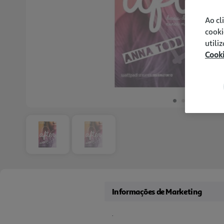
Ao cl
cooki
utili
Cook
Informações de Marketing
.