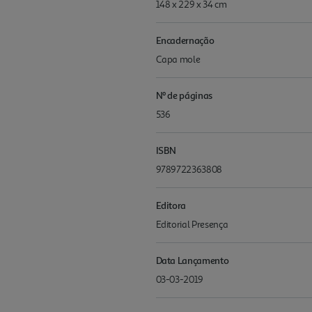
148 x 229 x 34 cm
Encadernação
Capa mole
Nº de páginas
536
ISBN
9789722363808
Editora
Editorial Presença
Data Lançamento
03-03-2019