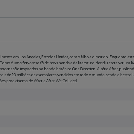
ente em Los Angeles, Estados Unidos, com o filho e o marido. Enquanto este p
Como é uma fervorosa fã de boys bands e de literatura, decidiu escre ver um l
sonagens são inspiradas na banda britânica One Direction. A série After, publicad
mais de 10 milhões de exemplares vendidos em todo o mundo, sendo o bestselle
s para cinema de After e After We Collided.