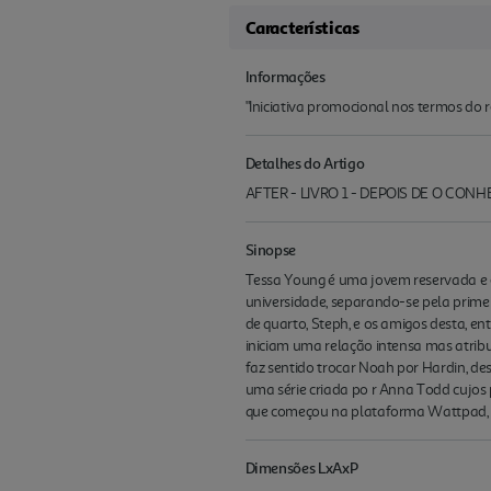
Características
Informações
"Iniciativa promocional nos termos do re
Detalhes do Artigo
AFTER - LIVRO 1 - DEPOIS DE O CON
Sinopse
Tessa Young é uma jovem reservada e es
universidade, separando-se pela prime
de quarto, Steph, e os amigos desta, en
iniciam uma relação intensa mas atribu
faz sentido trocar Noah por Hardin, de
uma série criada po r Anna Todd cujos
que começou na plataforma Wattpad, tev
Dimensões LxAxP