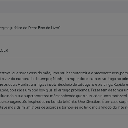
gime jurídico do Preço Fixo do Livro".
HECER
tável que sai de casa da mãe, uma mulher autoritária e preconceituosa, para 
ira vez do namorado de sempre, Noah, um rapaz doce e amoroso. Logo no prim
tre os quais Hardin, um inglês insolente, cheio de tatuagens e piercings. Rápid
lada, pois ele é um bad boy q ue só arranja problemas. Tessa tem de tomar um
siludindo a sua superprotetora mãe e sabendo que a sua vida nunca mais será 
 personagens são inspirados na banda britânica One Direction. É um caso sur
e mais de mil milhões de leituras e tornou-se no livro mais falado da Intern