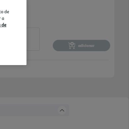
to de
r a
a de
adicionar