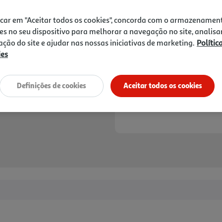
21,90 €
PVP de editor
19,71 €
icar em "Aceitar todos os cookies", concorda com o armazenamen
es no seu dispositivo para melhorar a navegação no site, analisa
Notas de preparação
zação do site e ajudar nas nossas iniciativas de marketing.
Polític
ies
Definições de cookies
Aceitar todos os cookies