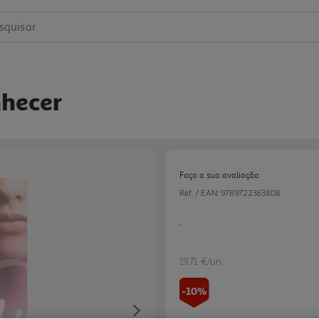
squisar
nhecer
Faça a sua avaliação
Ref. / EAN:
9789722363808
.
19.71 €/un
-10%
Next