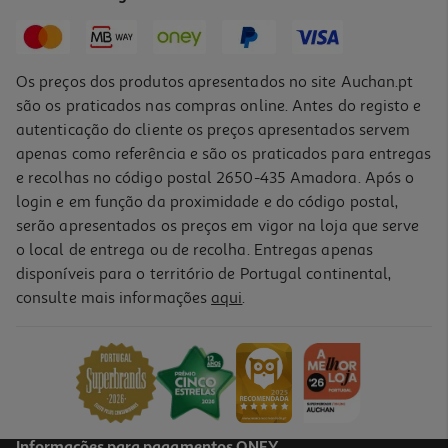
17,51 €
Os preços dos produtos apresentados no site Auchan.pt
são os praticados nas compras online. Antes do registo e
autenticação do cliente os preços apresentados servem
apenas como referência e são os praticados para entregas
e recolhas no código postal 2650-435 Amadora. Após o
login e em função da proximidade e do código postal,
-10%
serão apresentados os preços em vigor na loja que serve
o local de entrega ou de recolha. Entregas apenas
disponíveis para o território de Portugal continental,
consulte mais informações
aqui
.
Livro Um Chapéu De Leopardo
12.6 €/un
14,00 €
PVP de editor
12,60 €
Informações para pagamentos ONEY