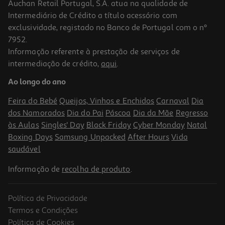
Auchan Retail Portugal, S.A. atua na qualidade de
Intermediário de Crédito a título acessório com
-10%
exclusividade, registado no Banco de Portugal com o nº
7952.
Informação referente à prestação de serviços de
intermediação de crédito,
aqui
.
Livro Perdida De Desejo
Ao longo do ano
17.91 €/un
19,90 €
PVP de editor
Feira do Bebé
Queijos, Vinhos e Enchidos
Carnaval
Dia
17,91 €
dos Namorados
Dia do Pai
Páscoa
Dia da Mãe
Regresso
às Aulas
Singles' Day
Black Friday
Cyber Monday
Natal
Boxing Days
Samsung Unpacked
After Hours
Vida
saudável
Informação de
recolha de produto
.
Política de Privacidade
-10%
Termos e Condições
Política de Cookies