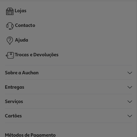
Livro A Médica De Família De J M Dalgliesh
Lojas
17.99 €/un
19,99 €
PVP de editor
Contacto
17,99 €
Ajuda
Trocas e Devoluções
Sobre a Auchan
Entregas
-10%
Serviços
Cartões
Livro Uma Noite De Paixão De Nadia Lee
17.51 €/un
Métodos de Pagamento
19,45 €
PVP de editor