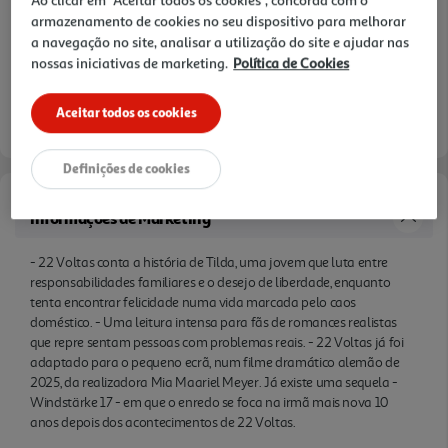
acontecimentos de 22 Voltas.
armazenamento de cookies no seu dispositivo para melhorar
a navegação no site, analisar a utilização do site e ajudar nas
nossas iniciativas de marketing.
Política de Cookies
Aceitar todos os cookies
Definições de cookies
Informações de Marketing
- 22 Voltas conta a história de Tilda, uma jovem que luta entre
responsabilidades familiares e o desejo de liberdade, enquanto
tenta encontrar felicidade numa vida marcada pelo caos
doméstico. - Uma leitura intensa para fãs de romances realistas
que repre sentam pessoas com problemas reais. - 22 Voltas já foi
adaptado para o pequeno ecrã, num filme dramático alemão de
2025, da realizadora Mia Maariel Meyer. Já existe uma sequela -
Windstärke 17 - em que o enredo se foca na irmã mais nova 10
anos depois dos acontecimentos de 22 Voltas.