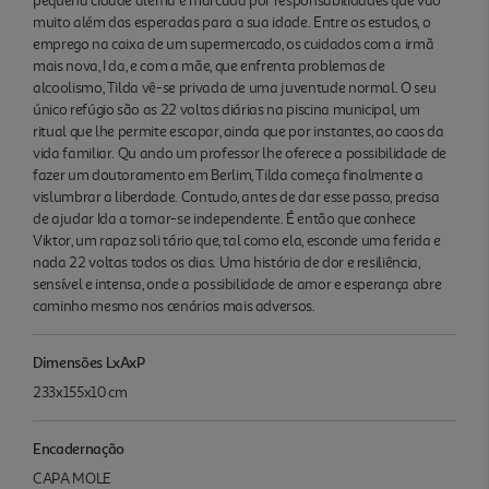
pequena cidade alemã é marcada por responsabilidades que vão
muito além das esperadas para a sua idade. Entre os estudos, o
emprego na caixa de um supermercado, os cuidados com a irmã
mais nova, I da, e com a mãe, que enfrenta problemas de
alcoolismo, Tilda vê-se privada de uma juventude normal. O seu
único refúgio são as 22 voltas diárias na piscina municipal, um
ritual que lhe permite escapar, ainda que por instantes, ao caos da
vida familiar. Qu ando um professor lhe oferece a possibilidade de
fazer um doutoramento em Berlim, Tilda começa finalmente a
vislumbrar a liberdade. Contudo, antes de dar esse passo, precisa
de ajudar Ida a tornar-se independente. É então que conhece
Viktor, um rapaz soli tário que, tal como ela, esconde uma ferida e
nada 22 voltas todos os dias. Uma história de dor e resiliência,
sensível e intensa, onde a possibilidade de amor e esperança abre
caminho mesmo nos cenários mais adversos.
Dimensões LxAxP
233x155x10 cm
Encadernação
CAPA MOLE