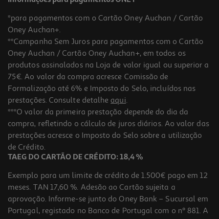
*para pagamentos com o Cartão Oney Auchan / Cartão
Oney Auchan+.
**Campanha Sem Juros para pagamentos com o Cartão
Oney Auchan / Cartão Oney Auchan+, em todos os
-10%
produtos assinalados na Loja de valor igual ou superior a
75€. Ao valor da compra acresce Comissão de
Formalização até 6% e Imposto do Selo, incluídos nas
prestações. Consulte detalhe
aqui
.
Livro Debaixo De Água De Tara Menon
***O valor da primeira prestação depende do dia da
compra, refletindo o cálculo de juros diários. Ao valor das
16.97 €/un
prestações acresce o Imposto do Selo sobre a utilização
18,85 €
PVP de editor
16,97 €
de Crédito.
TAEG DO CARTÃO DE CRÉDITO: 18,4 %
Exemplo para um limite de crédito de 1.500€ pago em 12
meses. TAN 17,60 %. Adesão ao Cartão sujeita a
aprovação. Informe-se junto do Oney Bank – Sucursal em
Portugal, registado no Banco de Portugal com o nº 881. A