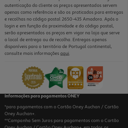
autenticação do cliente os preços apresentados servem
apenas como referência e são os praticados para entregas
e recolhas no código postal 2650-435 Amadora. Após o
login e em função da proximidade e do código postal,
-10%
serão apresentados os preços em vigor na loja que serve
o local de entrega ou de recolha. Entregas apenas
disponíveis para o território de Portugal continental,
consulte mais informações
aqui
.
Livro O Buraco Da Agulha - Ken Follett
18.81 €/un
20,90 €
PVP de editor
18,81 €
Informações para pagamentos ONEY
*para pagamentos com o Cartão Oney Auchan / Cartão
Oney Auchan+.
**Campanha Sem Juros para pagamentos com o Cartão
Oney Auchan / Cartão Oney Auchan+, em todos os