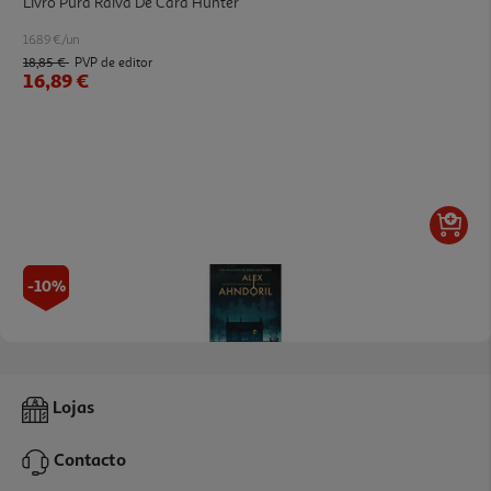
Livro Pura Raiva De Cara Hunter
16.89 €/un
18,85 €
PVP de editor
16,89 €
-10%
Livro Vou Encontrar A Chave De Alex Ahndoril
Lojas
17.98 €/un
19,98 €
PVP de editor
Contacto
17,98 €