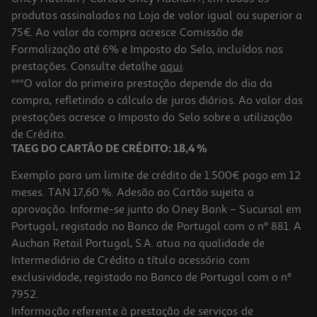
-10%
produtos assinalados na Loja de valor igual ou superior a
75€. Ao valor da compra acresce Comissão de
Formalização até 6% e Imposto do Selo, incluídos nas
prestações. Consulte detalhe
aqui
.
Livro Assassinato Na Livraria Sue Minix
***O valor da primeira prestação depende do dia da
compra, refletindo o cálculo de juros diários. Ao valor das
17.91 €/un
prestações acresce o Imposto do Selo sobre a utilização
19,90 €
PVP de editor
17,91 €
de Crédito.
TAEG DO CARTÃO DE CRÉDITO: 18,4 %
Exemplo para um limite de crédito de 1.500€ pago em 12
meses. TAN 17,60 %. Adesão ao Cartão sujeita a
aprovação. Informe-se junto do Oney Bank – Sucursal em
Portugal, registado no Banco de Portugal com o nº 881. A
Auchan Retail Portugal, S.A. atua na qualidade de
Intermediário de Crédito a título acessório com
-10%
exclusividade, registado no Banco de Portugal com o nº
7952.
Informação referente à prestação de serviços de