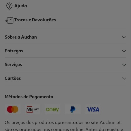
Ajuda
Trocas e Devoluções
Sobre a Auchan
Entregas
-10%
Serviços
Cartões
Livro O Assassinato De Sócrate Marcos Chicot
14.31 €/un
Métodos de Pagamento
15,90 €
PVP de editor
14,31 €
Os preços dos produtos apresentados no site Auchan.pt
são os praticados nas compras online. Antes do registo e